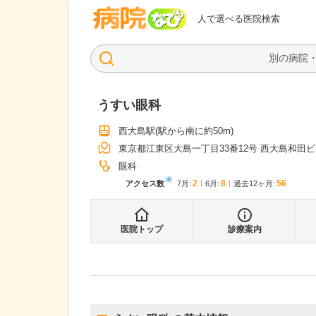
病院なび
人で選べる医院検索
うすい眼科
西大島駅
(駅から
南に約50m
)
東京都江東区大島一丁目33番12号 西大島和田ビ
眼科
※
2
8
56
アクセス数
7月
:
6月
:
過去12ヶ月:
医院トップ
診療案内