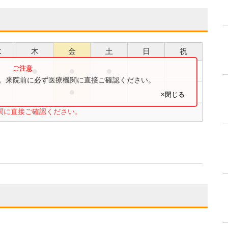
水
木
金
土
日
祝
●
●
●
●
す。来院前に必ず医療機関に直接ご確認ください。
●
●
×閉じる
関に直接ご確認ください。