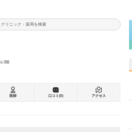
検索
ル3階
医師
口コミ(
0
)
アクセス