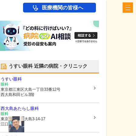
医療機関の皆様へ
うすい眼科
近隣の病院・クリニック
うすい眼科
眼科
東京都江東区
大島一丁目33番12号
西大島和田ビル3階
西大島あたらし眼科
眼科
東京都江東区
大島3-14-17
江口ビル2階