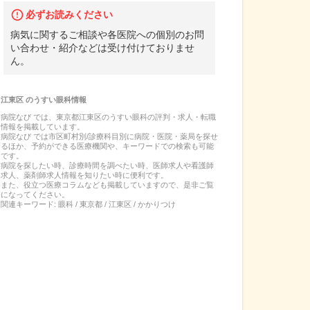
必ずお読みください
病気に関するご相談や各医院への個別のお問
い合わせ・紹介などは受け付けておりませ
ん。
江東区
の
うすい眼科
情報
病院なび では、
東京都
江東区
の
うすい眼科
の
評判・求人・転職
情報を掲載しています。
病院なび では市区町村別/診療科目別に病院・医院・薬局を探せ
るほか、予約ができる医療機関や、キーワードでの検索も可能
です。
病院を探したい時、診療時間を調べたい時、医師求人や看護師
求人、薬剤師求人情報を知りたい時に便利です。
また、役立つ医療コラムなども掲載していますので、是非ご覧
になってください。
関連キーワード:
眼科 / 東京都 / 江東区 / かかりつけ