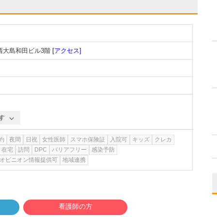
西大島和田ビル3階
[アクセス]
す
約
夜間
日祝
女性医師
スマホ保険証
入院可
キッズ
クレカ
在宅
訪問
DPC
バリアフリー
感染予防
オピニオン情報提供可
地域連携
看護師の方