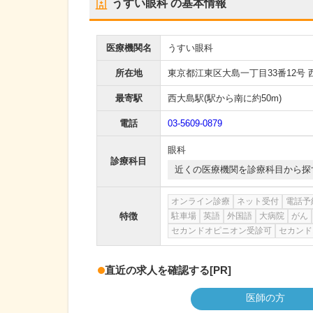
うすい眼科
の基本情報
医療機関名
うすい眼科
所在地
東京都江東区大島一丁目33番12号 
最寄駅
西大島駅
(駅から
南に約50m
)
電話
03-5609-0879
眼科
診療科目
近くの医療機関を診療科目から探
オンライン診療
ネット受付
電話予
特徴
駐車場
英語
外国語
大病院
がん
セカンドオピニオン受診可
セカンド
直近の求人を確認する
[PR]
医師の方