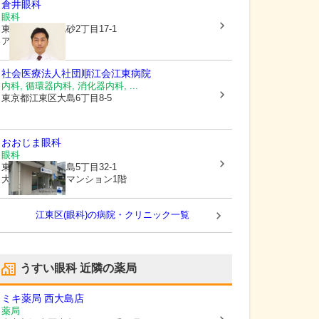
倉井眼科
眼科
東京都江東区
北砂2丁目17-1
アリオ北砂2F
社会医療法人社団順江会
江東病院
内科, 循環器内科, 消化器内科, ...
東京都江東区
大島6丁目8-5
おおじま眼科
眼科
東京都江東区
大島5丁目32-1
大島シャスターマンション1階
江東区(眼科)の病院・クリニック一覧
うすい眼科
近隣の薬局
ミキ薬局 西大島店
薬局