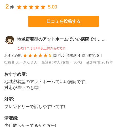
2
5.00
件
口コミを投稿する
地域密着型のアットホームでいい病院です。...
この口コミは1年以上前のものです
5
おすすめ度:
[
対応:
5
清潔感:
4
待ち時間:
5
]
投稿者: ぷーさん さん
受診者: 本人 (女性・ 30代)
受診時期: 2019年
おすすめ度
:
地域密着型のアットホームでいい病院です。
対応が早いのも◎!
対応
:
フレンドリーで話しやすいです!
清潔感
:
少し散らかってるかな?(汗)