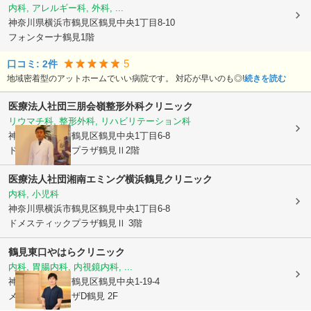
内科, アレルギー科, 外科, ...
神奈川県横浜市鶴見区
鶴見中央1丁目8-10
フォンターナ鶴見1階
5
口コミ:
2
件
地域密着型のアットホームでいい病院です。 対応が早いのも◎!
続きを読む
医療法人社団三朋会
嶺整形外科クリニック
リウマチ科, 整形外科, リハビリテーション科
神奈川県横浜市鶴見区
鶴見中央1丁目6-8
ドメスティックプラザ鶴見Ⅱ2階
医療法人社団湘南
エミング横浜鶴見クリニック
内科, 小児科
神奈川県横浜市鶴見区
鶴見中央1丁目6-8
ドメスティックプラザ鶴見Ⅱ 3階
鶴見東口やはらクリニック
内科, 胃腸内科, 内視鏡内科, ...
神奈川県横浜市鶴見区
鶴見中央1-19-4
メディカルプラザD鶴見 2F