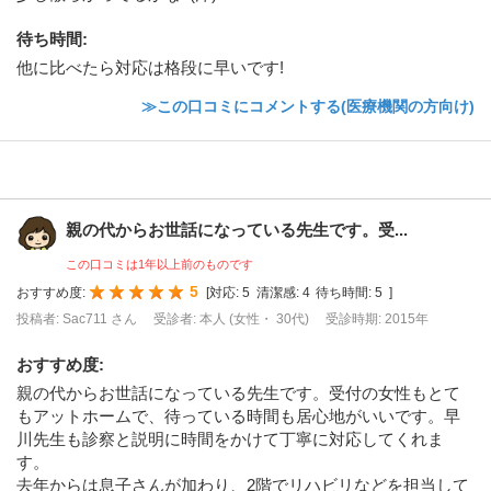
待ち時間
:
他に比べたら対応は格段に早いです!
≫この口コミにコメントする(医療機関の方向け)
親の代からお世話になっている先生です。受...
この口コミは1年以上前のものです
5
おすすめ度:
[
対応:
5
清潔感:
4
待ち時間:
5
]
投稿者: Sac711 さん
受診者: 本人 (女性・ 30代)
受診時期: 2015年
おすすめ度
:
親の代からお世話になっている先生です。受付の女性もとて
もアットホームで、待っている時間も居心地がいいです。早
川先生も診察と説明に時間をかけて丁寧に対応してくれま
す。
去年からは息子さんが加わり、2階でリハビリなどを担当して