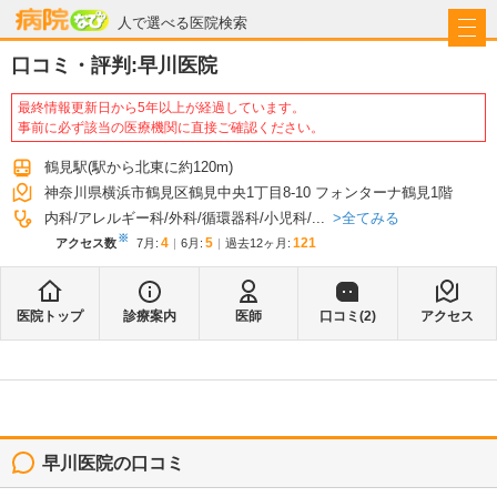
病院なび
人で選べる医院検索
口コミ・評判:
早川医院
最終情報更新日から5年以上が経過しています。
事前に必ず該当の医療機関に直接ご確認ください。
鶴見駅
(駅から
北東に約120m
)
神奈川県横浜市鶴見区鶴見中央1丁目8-10 フォンターナ鶴見1階
全てみる
内科
アレルギー科
外科
循環器科
小児科
...
※
4
5
121
アクセス数
7月
:
6月
:
過去12ヶ月:
医院トップ
診療案内
医師
口コミ(
2
)
アクセス
早川医院
の口コミ