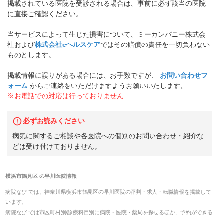
掲載されている医院を受診される場合は、事前に必ず該当の医院
に直接ご確認ください。
当サービスによって生じた損害について、ミーカンパニー株式会
社および
株式会社eヘルスケア
ではその賠償の責任を一切負わない
ものとします。
掲載情報に誤りがある場合には、お手数ですが、
お問い合わせフ
ォーム
からご連絡をいただけますようお願いいたします。
※お電話での対応は行っておりません
必ずお読みください
病気に関するご相談や各医院への個別のお問い合わせ・紹介な
どは受け付けておりません。
横浜市鶴見区
の
早川医院
情報
病院なび では、
神奈川県
横浜市鶴見区
の
早川医院
の
評判・求人・転職
情報を掲載して
います。
病院なび では市区町村別/診療科目別に病院・医院・薬局を探せるほか、予約ができる