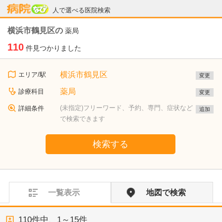
病院なび
人で選べる医院検索
横浜市鶴見区の
薬局
110
件見つかりました
横浜市鶴見区
エリア/駅
変更
薬局
診療科目
変更
(未指定)フリーワード、予約、専門、症状など
詳細条件
追加
で検索できます
検索する
一覧表示
地図で検索
110
件中、
1～15件