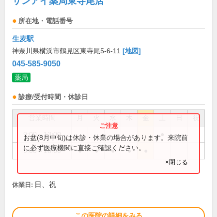
サンアイ薬局東寺尾店
所在地・電話番号
生麦駅
神奈川県横浜市鶴見区東寺尾5-6-11
[地図]
045-585-9050
薬局
診療/受付時間・休診日
営業時間
月
火
水
木
金
土
日
祝
9:00～13:00
●
お盆(8月中旬)は休診・休業の場合があります。来院前
に必ず医療機関に直接ご確認ください。
9:00～18:00
●
●
●
●
●
×閉じる
日、祝
休業日:
この医院の詳細をみる