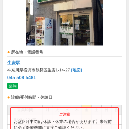
所在地・電話番号
生麦駅
神奈川県横浜市鶴見区生麦1-14-27
[地図]
045-508-5481
薬局
診療/受付時間・休診日
営業時間
月
火
水
木
金
土
日
祝
9:00～12:30
●
お盆(8月中旬)は休診・休業の場合があります。来院前
に必ず医療機関に直接ご確認ください。