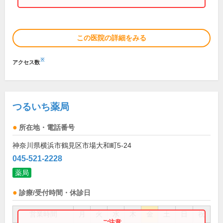
この医院の詳細をみる
※
アクセス数
つるいち薬局
所在地・電話番号
神奈川県横浜市鶴見区市場大和町5-24
045-521-2228
薬局
診療/受付時間・休診日
営業時間
月
火
水
木
金
土
日
祝