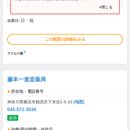
9:00～17:30
●
●
●
●
●
×閉じる
日・祝
休業日:
この医院の詳細をみる
※
アクセス数
藤本一進堂薬局
所在地・電話番号
神奈川県横浜市鶴見区下末吉1-5-10
[地図]
045-571-3030
薬局
診療/受付時間・休診日