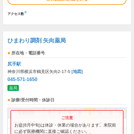
※
アクセス数
ひまわり調剤 矢向薬局
所在地・電話番号
尻手駅
神奈川県横浜市鶴見区矢向2-17-5
[地図]
045-571-1650
薬局
診療/受付時間・休診日
営業時間
月
火
水
木
金
土
日
祝
9:00～13:00
●
お盆(8月中旬)は休診・休業の場合があります。来院前
に必ず医療機関に直接ご確認ください。
9:00～18:00
●
●
●
●
●