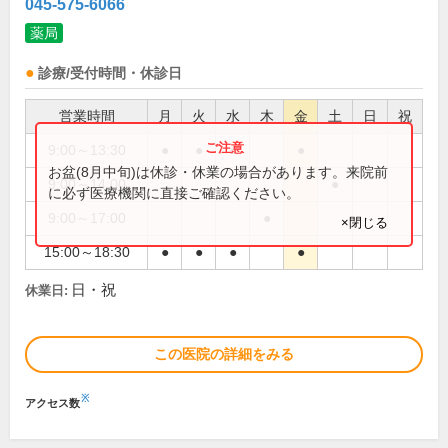
045-575-6066
薬局
診療/受付時間・休診日
営業時間
月
火
水
木
金
土
日
祝
9:00～13:30
●
●
●
●
お盆(8月中旬)は休診・休業の場合があります。来院前
9:00～14:00
●
に必ず医療機関に直接ご確認ください。
9:00～17:00
●
×閉じる
15:00～18:30
●
●
●
●
日・祝
休業日:
この医院の詳細をみる
※
アクセス数