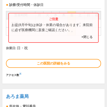
診療/受付時間・休診日
営業時間
月
火
水
木
金
土
日
祝
9:00～18:00
●
お盆(8月中旬)は休診・休業の場合があります。来院前
に必ず医療機関に直接ご確認ください。
9:00～19:00
●
●
●
●
●
×閉じる
日・祝
休業日:
この医院の詳細をみる
※
アクセス数
あろま薬局
所在地・電話番号