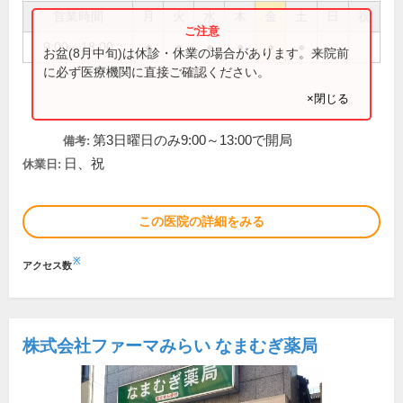
営業時間
月
火
水
木
金
土
日
祝
9:00～18:00
●
●
●
●
●
●
お盆(8月中旬)は休診・休業の場合があります。来院前
に必ず医療機関に直接ご確認ください。
×閉じる
第3日曜日のみ9:00～13:00で開局
備考:
日、祝
休業日:
この医院の詳細をみる
※
アクセス数
株式会社ファーマみらい なまむぎ薬局