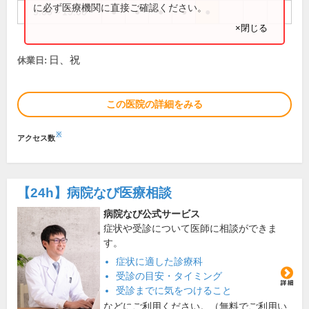
に必ず医療機関に直接ご確認ください。
9:00～19:00
●
●
●
●
●
×閉じる
日、祝
休業日:
この医院の詳細をみる
※
アクセス数
【24h】
病院なび医療相談
病院なび公式サービス
症状や受診について医師に相談ができま
す。
症状に適した診療科
受診の目安・タイミング
受診までに気をつけること
などにご利用ください。（無料でご利用い