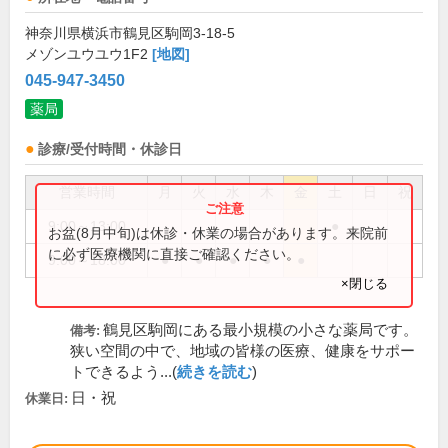
神奈川県横浜市鶴見区駒岡3-18-5
メゾンユウユウ1F2
[地図]
045-947-3450
薬局
診療/受付時間・休診日
営業時間
月
火
水
木
金
土
日
祝
9:00～13:00
●
お盆(8月中旬)は休診・休業の場合があります。来院前
に必ず医療機関に直接ご確認ください。
9:00～18:00
●
●
●
●
●
×閉じる
鶴見区駒岡にある最小規模の小さな薬局です。
備考:
狭い空間の中で、地域の皆様の医療、健康をサポー
トできるよう...(
続きを読む
)
日・祝
休業日: