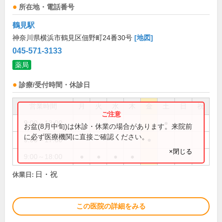
所在地・電話番号
鶴見駅
神奈川県横浜市鶴見区佃野町24番30号
[地図]
045-571-3133
薬局
診療/受付時間・休診日
営業時間
月
火
水
木
金
土
日
祝
9:00～13:00
●
お盆(8月中旬)は休診・休業の場合があります。来院前
に必ず医療機関に直接ご確認ください。
9:00～17:30
●
×閉じる
9:00～18:00
●
●
●
●
日・祝
休業日:
この医院の詳細をみる