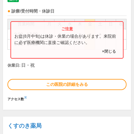
診療/受付時間・休診日
営業時間
月
火
水
木
金
土
日
祝
9:00～17:00
●
●
●
●
お盆(8月中旬)は休診・休業の場合があります。来院前
に必ず医療機関に直接ご確認ください。
9:00～19:00
●
●
×閉じる
日・祝
休業日:
この医院の詳細をみる
※
アクセス数
くすのき薬局