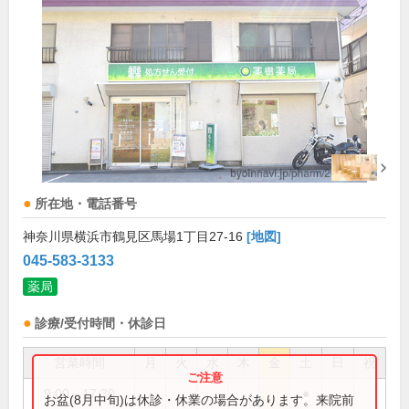
所在地・電話番号
神奈川県横浜市鶴見区馬場1丁目27-16
[地図]
045-583-3133
薬局
診療/受付時間・休診日
営業時間
月
火
水
木
金
土
日
祝
9:00～17:30
●
お盆(8月中旬)は休診・休業の場合があります。来院前