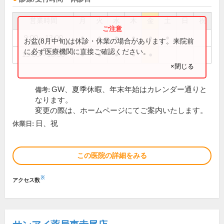
営業時間
月
火
水
木
金
土
日
祝
9:00～13:00
●
●
●
●
●
●
お盆(8月中旬)は休診・休業の場合があります。来院前
に必ず医療機関に直接ご確認ください。
15:00～18:30
●
●
●
●
●
×閉じる
GW、夏季休暇、年末年始はカレンダー通りと
備考:
なります。
変更の際は、ホームページにてご案内いたします。
日、祝
休業日:
この医院の詳細をみる
※
アクセス数