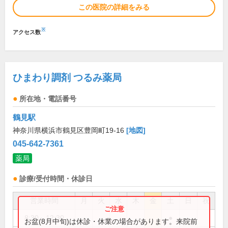
この医院の詳細をみる
※
アクセス数
ひまわり調剤 つるみ薬局
所在地・電話番号
鶴見駅
神奈川県横浜市鶴見区豊岡町19-16
[地図]
045-642-7361
薬局
診療/受付時間・休診日
営業時間
月
火
水
木
金
土
日
祝
8:30～12:30
●
お盆(8月中旬)は休診・休業の場合があります。来院前