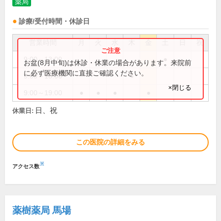
薬局
診療/受付時間・休診日
営業時間
月
火
水
木
金
土
日
祝
9:00～13:00
●
お盆(8月中旬)は休診・休業の場合があります。来院前
に必ず医療機関に直接ご確認ください。
9:00～18:00
●
×閉じる
9:00～19:00
●
●
●
●
日、祝
休業日:
この医院の詳細をみる
※
アクセス数
薬樹薬局 馬場