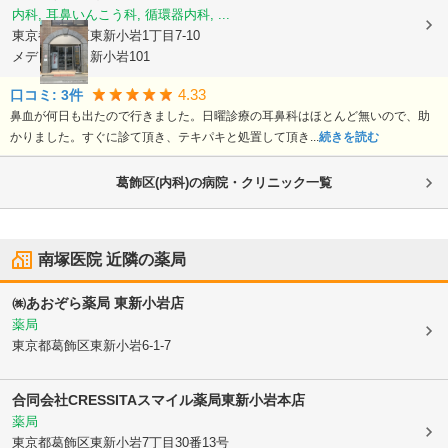
内科, 耳鼻いんこう科, 循環器内科, ...
東京都葛飾区
東新小岩1丁目7-10
メディパーク新小岩101
4.33
口コミ:
3
件
鼻血が何日も出たので行きました。日曜診療の耳鼻科はほとんど無いので、助
かりました。すぐに診て頂き、テキパキと処置して頂き...
続きを読む
葛飾区(内科)の病院・クリニック一覧
南塚医院
近隣の薬局
㈱あおぞら薬局 東新小岩店
薬局
東京都葛飾区
東新小岩6-1-7
合同会社CRESSITA
スマイル薬局東新小岩本店
薬局
東京都葛飾区
東新小岩7丁目30番13号