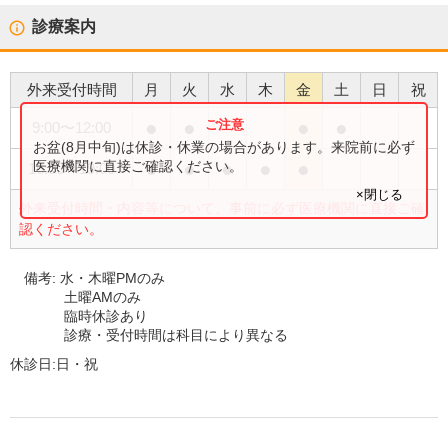
診療案内
外来受付時間
月
火
水
木
金
土
日
祝
●
●
●
●
9:00
〜
12:00
お盆(8月中旬)は休診・休業の場合があります。来院前に必ず
●
●
●
●
●
医療機関に直接ご確認ください。
16:00
〜
19:00
×閉じる
外来受付時間・内容等について、事前に必ず医療機関に直接ご確
認ください。
備考:
水・木曜PMのみ
土曜AMのみ
臨時休診あり
診療・受付時間は科目により異なる
休診日:
日・祝