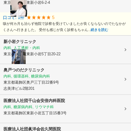
東京都葛飾区
東新小岩6-2-4
5
口コミ:
1
件
咳が何カ月も治らず他院で診察を受けていましたが良くならないのでたなかが
くさんへ行きました。 受付も感じが良く診察もちゃん...
続きを読む
新小岩クリニック
内科, 人工透析・内科
東京都葛飾区
東新小岩5丁目20-22
奥戸つのだクリニック
内科, 循環器科, 糖尿病内科
東京都葛飾区
奥戸三丁目22番9号
志美津ビル2階201
医療法人社団千山会安倍内科医院
内科, 糖尿病内科, リウマチ科
東京都葛飾区
東新小岩五丁目15番3号
医療法人社団眞洋会
佐久間医院