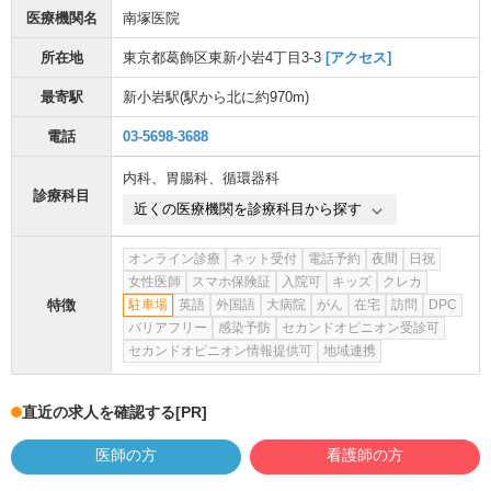
医療機関名
南塚医院
所在地
東京都葛飾区東新小岩4丁目3-3
[アクセス]
最寄駅
新小岩駅
(駅から
北に約970m
)
電話
03-5698-3688
内科
、
胃腸科
、
循環器科
診療科目
近くの医療機関を診療科目から探す
オンライン診療
ネット受付
電話予約
夜間
日祝
女性医師
スマホ保険証
入院可
キッズ
クレカ
特徴
駐車場
英語
外国語
大病院
がん
在宅
訪問
DPC
バリアフリー
感染予防
セカンドオピニオン受診可
セカンドオピニオン情報提供可
地域連携
直近の求人を確認する
[PR]
医師の方
看護師の方