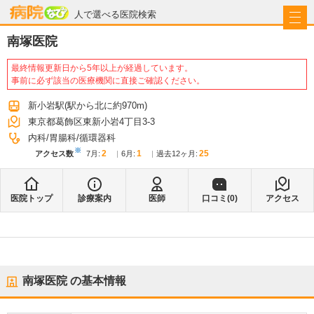
病院なび
人で選べる医院検索
南塚医院
最終情報更新日から5年以上が経過しています。
事前に必ず該当の医療機関に直接ご確認ください。
新小岩駅
(駅から
北に約970m
)
東京都葛飾区東新小岩4丁目3-3
内科
胃腸科
循環器科
※
2
1
25
アクセス数
7月
:
6月
:
過去12ヶ月:
医院トップ
診療案内
医師
口コミ(
0
)
アクセス
南塚医院
の基本情報