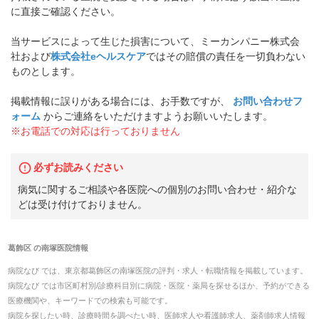
に直接ご確認ください。
当サービスによって生じた損害について、ミーカンパニー株式会
社および
株式会社eヘルスケア
ではその賠償の責任を一切負わない
ものとします。
掲載情報に誤りがある場合には、お手数ですが、
お問い合わせフ
ォーム
からご連絡をいただけますようお願いいたします。
※お電話での対応は行っておりません
必ずお読みください
病気に関するご相談や各医院への個別のお問い合わせ・紹介な
どは受け付けておりません。
葛飾区
の
南塚医院
情報
病院なび では、
東京都
葛飾区
の
南塚医院
の
評判・求人・転職
情報を掲載しています。
病院なび では市区町村別/診療科目別に病院・医院・薬局を探せるほか、予約ができる
医療機関や、キーワードでの検索も可能です。
病院を探したい時、診療時間を調べたい時、医師求人や看護師求人、薬剤師求人情報