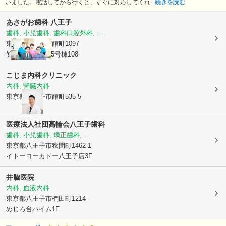
いました。電話してから行くと、すぐに対応してくれ...
続きを読む
あさがお歯科 八王子
歯科, 小児歯科, 歯科口腔外科, ...
東京都八王子市
館町1097
館ヶ丘団地第2-5号棟108
こじま内科クリニック
内科, 腎臓内科
東京都八王子市
館町535-5
医療法人社団高輪会
八王子歯科
歯科, 小児歯科, 矯正歯科, ...
東京都八王子市
狭間町1462-1
イトーヨーカドー八王子店3F
井脇医院
内科, 血液内科
東京都八王子市
椚田町1214
めじろ台ハイム1F