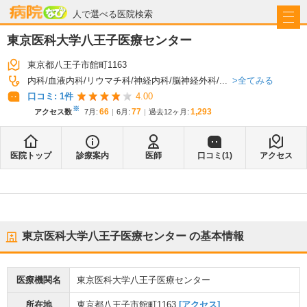
病院なび
人で選べる医院検索
東京医科大学八王子医療センター
東京都八王子市館町1163
全てみる
内科
血液内科
リウマチ科
神経内科
脳神経外科
...
口コミ:
1
件
4.00
※
66
77
1,293
アクセス数
7月
:
6月
:
過去12ヶ月:
医院トップ
診療案内
医師
口コミ(
1
)
アクセス
東京医科大学八王子医療センター
の基本情報
医療機関名
東京医科大学八王子医療センター
所在地
東京都八王子市館町1163
[アクセス]