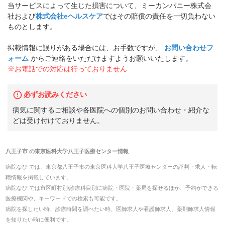
当サービスによって生じた損害について、ミーカンパニー株式会
社および
株式会社eヘルスケア
ではその賠償の責任を一切負わない
ものとします。
掲載情報に誤りがある場合には、お手数ですが、
お問い合わせフ
ォーム
からご連絡をいただけますようお願いいたします。
※お電話での対応は行っておりません
必ずお読みください
病気に関するご相談や各医院への個別のお問い合わせ・紹介な
どは受け付けておりません。
八王子市
の
東京医科大学八王子医療センター
情報
病院なび では、
東京都
八王子市
の
東京医科大学八王子医療センター
の
評判・求人・転
職
情報を掲載しています。
病院なび では市区町村別/診療科目別に病院・医院・薬局を探せるほか、予約ができる
医療機関や、キーワードでの検索も可能です。
病院を探したい時、診療時間を調べたい時、医師求人や看護師求人、薬剤師求人情報
を知りたい時に便利です。