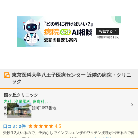
東京医科大学八王子医療センター
近隣の病院・クリニ
ック
館ヶ丘クリニック
内科, 泌尿器科, 皮膚科, ...
東京都八王子市
館町1097番地
館ヶ丘団地2-9
4.5
口コミ:
2
件
受験生2人いるので、予約なしでインフルエンザのワクチン接種が出来るので伺