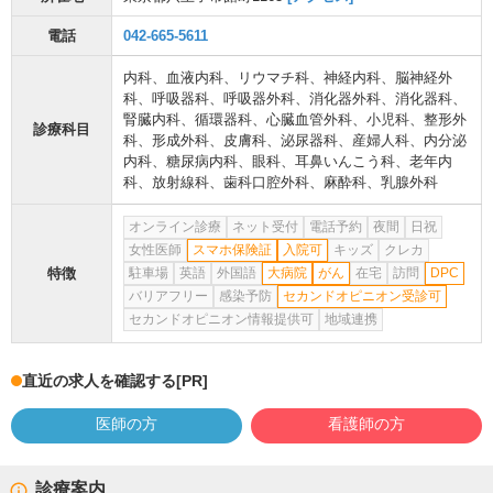
電話
042-665-5611
内科
、
血液内科
、
リウマチ科
、
神経内科
、
脳神経外
科
、
呼吸器科
、
呼吸器外科
、
消化器外科
、
消化器科
、
腎臓内科
、
循環器科
、
心臓血管外科
、
小児科
、
整形外
診療科目
科
、
形成外科
、
皮膚科
、
泌尿器科
、
産婦人科
、
内分泌
内科
、
糖尿病内科
、
眼科
、
耳鼻いんこう科
、
老年内
科
、
放射線科
、
歯科口腔外科
、
麻酔科
、
乳腺外科
オンライン診療
ネット受付
電話予約
夜間
日祝
女性医師
スマホ保険証
入院可
キッズ
クレカ
特徴
駐車場
英語
外国語
大病院
がん
在宅
訪問
DPC
バリアフリー
感染予防
セカンドオピニオン受診可
セカンドオピニオン情報提供可
地域連携
直近の求人を確認する
[PR]
医師の方
看護師の方
診療案内