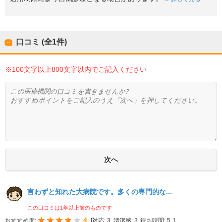
口コミ (全
1
件)
※100文字以上800文字以内でご記入ください
言わずと知れた大病院です。多くの専門的な...
この口コミは1年以上前のものです
4
おすすめ度:
[
対応:
3
清潔感:
3
待ち時間:
5
]