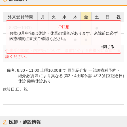
外来受付時間
月
火
水
木
金
土
日
祝
●
8:30
〜
10:00
お盆(8月中旬)は休診・休業の場合があります。来院前に必ず
●
●
●
●
●
医療機関に直接ご確認ください。
8:30
〜
11:00
×閉じる
外来受付時間・内容等について、事前に必ず医療機関に直接ご確
認ください。
備考:
8:30～11:00 土曜10:00まで 原則紹介制 一部診療科予約・
紹介必須 科により異なる 第2・4土曜休診 4/13(創立記念日)
休診 臨時休診あり
休診日:
日、祝
医師・施設情報