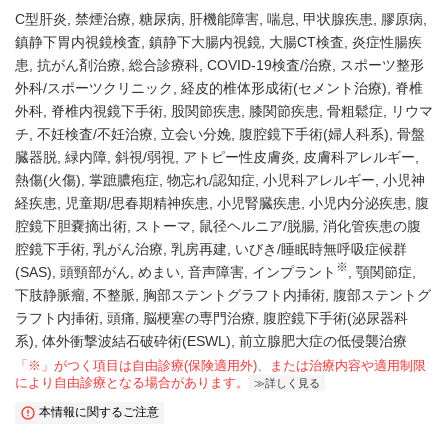
C型肝炎
禁煙治療
糖尿病
肝機能障害
喘息
甲状腺疾患
膠原病
鎮静下胃内視鏡検査
鎮静下大腸内視鏡
大腸CT検査
炎症性腸疾
患
抗がん剤治療
総合診療科
COVID-19検査/治療
スポーツ整形
外科/スポーツクリニック
経皮的椎体形成術(セメント治療)
脊椎
外科
脊椎内視鏡下手術
股関節疾患
膝関節疾患
骨粗鬆症
リウマ
チ
不妊検査/不妊治療
立会い分娩
腹腔鏡下手術(婦人科系)
骨盤
臓器脱
緑内障
斜視/弱視
アトピー性皮膚炎
皮膚科アレルギー
熱傷(火傷)
掌蹠膿疱症
物忘れ/認知症
小児科アレルギー
小児神
経疾患
児童期/思春期精神疾患
小児腎臓疾患
小児内分泌疾患
腹
腔鏡下胆嚢摘出術
ストーマ
鼠径ヘルニア/脱腸
消化管疾患の腹
腔鏡下手術
乳がん治療
乳房再建
いびき/睡眠時無呼吸症候群
※
(SAS)
頭頸部がん
めまい
音声障害
インプラント
顎関節症
下肢静脈瘤
不整脈
胸部ステントグラフト内挿術
腹部ステントグ
ラフト内挿術
頭痛
脳梗塞の専門治療
腹腔鏡下手術(泌尿器科
系)
体外衝撃波結石破砕術(ESWL)
前立腺肥大症の低侵襲治療
「※」がつく項目は自由診療(保険適用外)、または治療内容や適用制限
により自由診療となる場合があります。
詳しく見る
本情報に関するご注意