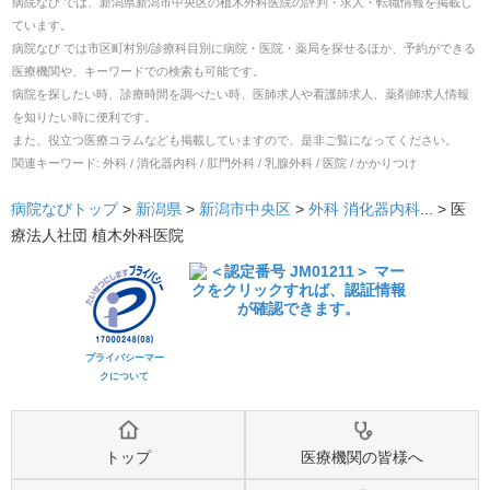
病院なび では、
新潟県
新潟市中央区
の
植木外科医院
の
評判・求人・転職
情報を掲載し
ています。
病院なび では市区町村別/診療科目別に病院・医院・薬局を探せるほか、予約ができる
医療機関や、キーワードでの検索も可能です。
病院を探したい時、診療時間を調べたい時、医師求人や看護師求人、薬剤師求人情報
を知りたい時に便利です。
また、役立つ医療コラムなども掲載していますので、是非ご覧になってください。
関連キーワード:
外科 / 消化器内科 / 肛門外科 / 乳腺外科 / 医院 / かかりつけ
病院なびトップ
>
新潟県
>
新潟市中央区
>
外科
消化器内科
... >
医
療法人社団 植木外科医院
プライバシーマー
クについて
トップ
医療機関の皆様へ