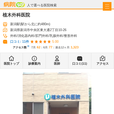
病院なび
人で選べる医院検索
植木外科医院
新潟駅
(駅から
北に約480m
)
新潟県新潟市中央区東大通2丁目10-26
外科
消化器内科
肛門外科
乳腺外科
整形外科
口コミ:
11
件
5.00
※
62
77
1,323
アクセス数
7月
:
6月
:
過去12ヶ月:
医院トップ
診療案内
医師
口コミ(
11
)
アクセス