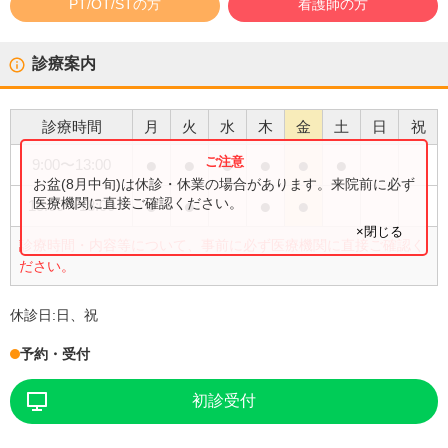
PT/OT/STの方
看護師の方
診療案内
診療時間
月
火
水
木
金
土
日
祝
●
●
●
●
●
●
9:00
〜
13:00
お盆(8月中旬)は休診・休業の場合があります。来院前に必ず
●
●
●
●
医療機関に直接ご確認ください。
15:00
〜
18:00
×閉じる
診療時間・内容等について、事前に必ず医療機関に直接ご確認く
ださい。
休診日:
日、祝
予約・受付
初診受付