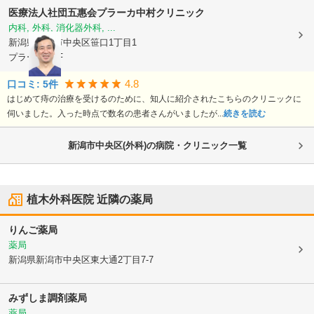
医療法人社団五惠会
プラーカ中村クリニック
内科, 外科, 消化器外科, ...
新潟県新潟市中央区
笹口1丁目1
プラーカ1 2F
4.8
口コミ:
5
件
はじめて痔の治療を受けるのために、知人に紹介されたこちらのクリニックに
伺いました。入った時点で数名の患者さんがいましたが...
続きを読む
新潟市中央区(外科)の病院・クリニック一覧
植木外科医院
近隣の薬局
りんご薬局
薬局
新潟県新潟市中央区
東大通2丁目7-7
みずしま調剤薬局
薬局