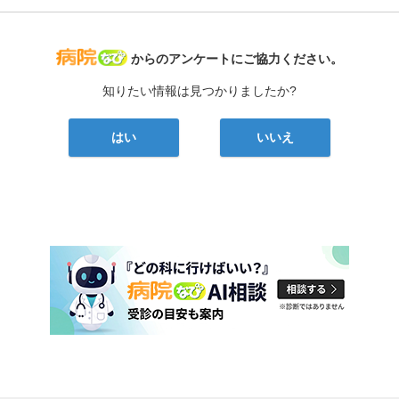
病院なび
からのアンケートにご協力ください。
知りたい情報は見つかりましたか?
はい
いいえ