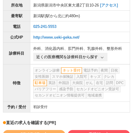
所在地
新潟県新潟市中央区東大通2丁目10-26
[アクセス]
最寄駅
新潟駅
(駅から
北に約480m
)
電話
025-241-5553
公式HP
http://www.ueki-geka.net/
外科
、
消化器内科
、
肛門外科
、
乳腺外科
、
整形外科
診療科目
近くの医療機関を診療科目から探す
オンライン診療
ネット受付
電話予約
夜間
日祝
女性医師
スマホ保険証
入院可
キッズ
クレカ
特徴
駐車場
英語
外国語
大病院
がん
在宅
訪問
DPC
バリアフリー
感染予防
セカンドオピニオン受診可
セカンドオピニオン情報提供可
地域連携
予約 / 受付
初診受付
直近の求人を確認する
[PR]