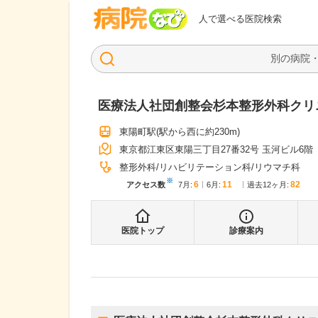
病院なび
人で選べる医院検索
医療法人社団創整会杉本整形外科クリ
東陽町駅
(駅から
西に約230m
)
東京都江東区東陽三丁目27番32号 玉河ビル6階
整形外科
リハビリテーション科
リウマチ科
※
6
11
82
アクセス数
7月
:
6月
:
過去12ヶ月:
医院トップ
診療案内