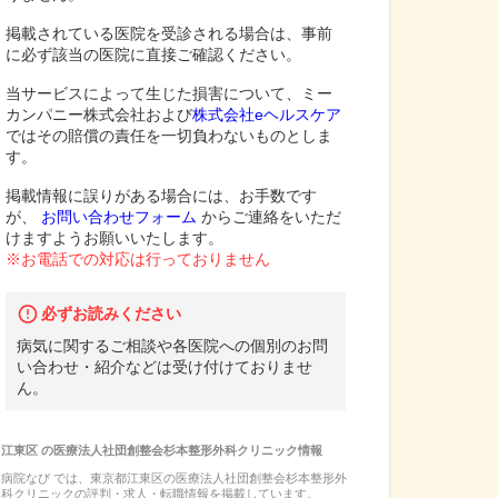
掲載されている医院を受診される場合は、事前
に必ず該当の医院に直接ご確認ください。
当サービスによって生じた損害について、ミー
カンパニー株式会社および
株式会社eヘルスケア
ではその賠償の責任を一切負わないものとしま
す。
掲載情報に誤りがある場合には、お手数です
が、
お問い合わせフォーム
からご連絡をいただ
けますようお願いいたします。
※お電話での対応は行っておりません
必ずお読みください
病気に関するご相談や各医院への個別のお問
い合わせ・紹介などは受け付けておりませ
ん。
江東区
の
医療法人社団創整会杉本整形外科クリニック
情報
病院なび では、
東京都
江東区
の
医療法人社団創整会杉本整形外
科クリニック
の
評判・求人・転職
情報を掲載しています。