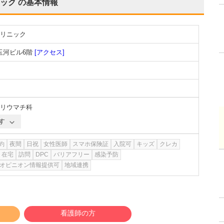
ック
の基本情報
リニック
玉河ビル6階
[アクセス]
リウマチ科
す
約
夜間
日祝
女性医師
スマホ保険証
入院可
キッズ
クレカ
在宅
訪問
DPC
バリアフリー
感染予防
オピニオン情報提供可
地域連携
看護師の方