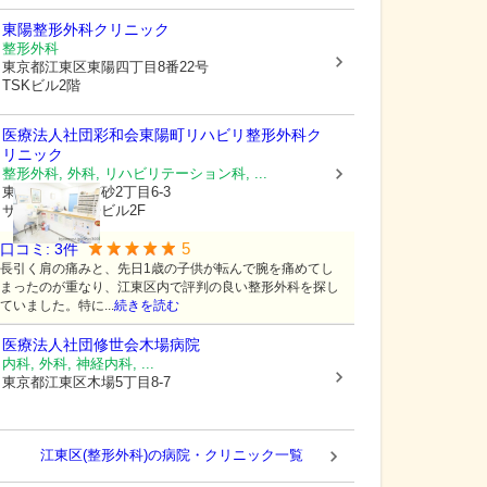
東陽整形外科クリニック
整形外科
東京都江東区
東陽四丁目8番22号
TSKビル2階
医療法人社団彩和会
東陽町リハビリ整形外科ク
リニック
整形外科, 外科, リハビリテーション科, ...
東京都江東区
南砂2丁目6-3
サンライズ東陽ビル2F
5
口コミ:
3
件
長引く肩の痛みと、先日1歳の子供が転んで腕を痛めてし
まったのが重なり、江東区内で評判の良い整形外科を探し
ていました。特に...
続きを読む
医療法人社団修世会
木場病院
内科, 外科, 神経内科, ...
東京都江東区
木場5丁目8-7
江東区(整形外科)の病院・クリニック一覧