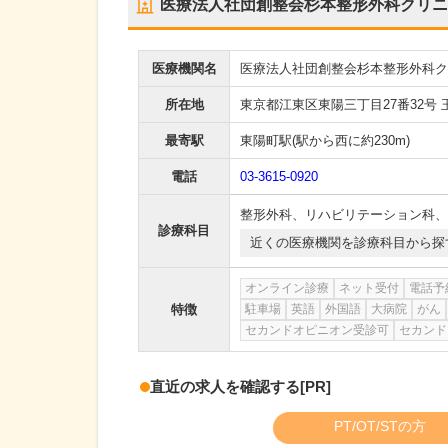
医療法人社団創整会杉本整形外科クリニ
医療機関名
医療法人社団創整会杉本整形外科ク
所在地
東京都江東区東陽三丁目27番32号 
最寄駅
東陽町駅
(駅から
西に約230m
)
電話
03-3615-0920
整形外科
、
リハビリテーション科
、
診療科目
近くの医療機関を診療科目から探
オンライン診療
ネット受付
電話予
特徴
駐車場
英語
外国語
大病院
がん
セカンドオピニオン受診可
セカンド
直近の求人を確認する
[PR]
PT/OT/STの方