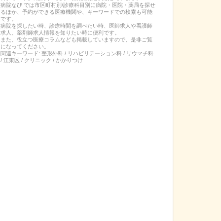
病院なび では市区町村別/診療科目別に病院・医院・薬局を探せ
るほか、予約ができる医療機関や、キーワードでの検索も可能
です。
病院を探したい時、診療時間を調べたい時、医師求人や看護師
求人、薬剤師求人情報を知りたい時に便利です。
また、役立つ医療コラムなども掲載していますので、是非ご覧
になってください。
関連キーワード:
整形外科 / リハビリテーション科 / リウマチ科
/ 江東区 / クリニック / かかりつけ