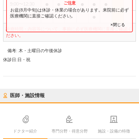
●
●
●
●
●
●
9:00
〜
12:30
お盆(8月中旬)は休診・休業の場合があります。来院前に必ず
●
●
●
●
医療機関に直接ご確認ください。
15:00
〜
18:00
×閉じる
診療時間・内容等について、事前に必ず医療機関に直接ご確認く
ださい。
備考:
木・土曜日の午後休診
休診日:
日・祝
医師・施設情報
ドクター紹介
専門分野・得意分野
施設・設備の特徴