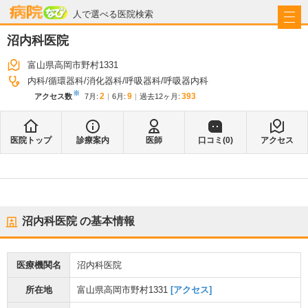
病院なび
人で選べる医院検索
沼内科医院
富山県高岡市野村1331
内科
循環器科
消化器科
呼吸器科
呼吸器内科
※
2
9
393
アクセス数
7月
:
6月
:
過去12ヶ月:
医院トップ
診療案内
医師
口コミ(
0
)
アクセス
沼内科医院
の基本情報
医療機関名
沼内科医院
所在地
富山県高岡市野村1331
[アクセス]