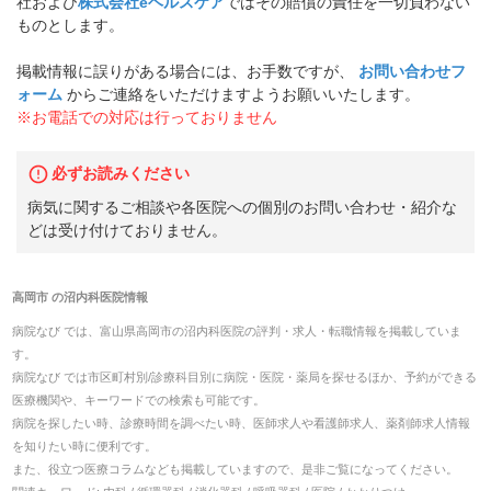
社および
株式会社eヘルスケア
ではその賠償の責任を一切負わない
ものとします。
掲載情報に誤りがある場合には、お手数ですが、
お問い合わせフ
ォーム
からご連絡をいただけますようお願いいたします。
※お電話での対応は行っておりません
必ずお読みください
病気に関するご相談や各医院への個別のお問い合わせ・紹介な
どは受け付けておりません。
高岡市
の
沼内科医院
情報
病院なび では、
富山県
高岡市
の
沼内科医院
の
評判・求人・転職
情報を掲載していま
す。
病院なび では市区町村別/診療科目別に病院・医院・薬局を探せるほか、予約ができる
医療機関や、キーワードでの検索も可能です。
病院を探したい時、診療時間を調べたい時、医師求人や看護師求人、薬剤師求人情報
を知りたい時に便利です。
また、役立つ医療コラムなども掲載していますので、是非ご覧になってください。