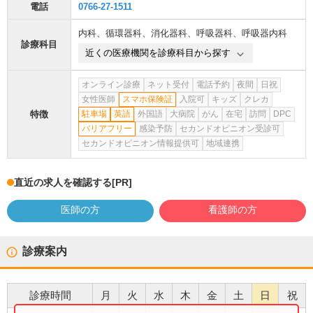
電話
0766-27-1511
内科
、
循環器科
、
消化器科
、
呼吸器科
、
呼吸器内科
診療科目
近くの医療機関を診療科目から探す
オンライン診療
ネット受付
電話予約
夜間
日祝
女性医師
スマホ保険証
入院可
キッズ
クレカ
特徴
駐車場
英語
外国語
大病院
がん
在宅
訪問
DPC
バリアフリー
感染予防
セカンドオピニオン受診可
セカンドオピニオン情報提供可
地域連携
直近の求人を確認する
[PR]
医師の方
看護師の方
診療案内
診療時間
月
火
水
木
金
土
日
祝