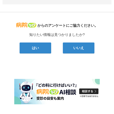
病院なび
からのアンケートにご協力ください。
知りたい情報は見つかりましたか?
はい
いいえ