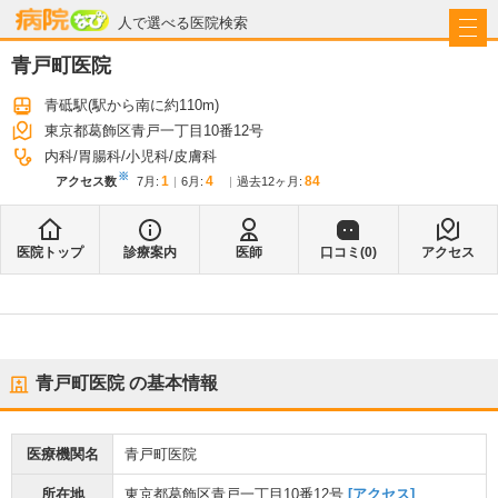
病院なび
人で選べる医院検索
青戸町医院
青砥駅
(駅から
南に約110m
)
東京都葛飾区青戸一丁目10番12号
内科
胃腸科
小児科
皮膚科
※
1
4
84
アクセス数
7月
:
6月
:
過去12ヶ月:
医院トップ
診療案内
医師
口コミ(
0
)
アクセス
青戸町医院
の基本情報
医療機関名
青戸町医院
所在地
東京都葛飾区青戸一丁目10番12号
[アクセス]