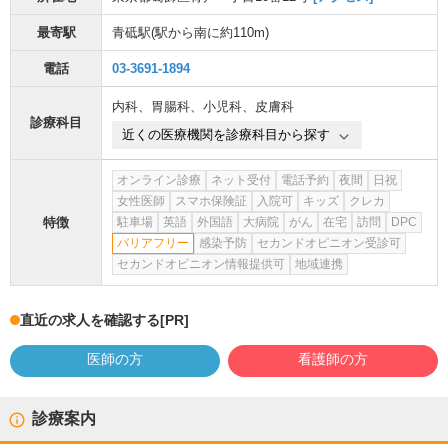
最寄駅
青砥駅
(駅から
南に約110m
)
電話
03-3691-1894
内科
、
胃腸科
、
小児科
、
皮膚科
診療科目
近くの医療機関を診療科目から探す
オンライン診療
ネット受付
電話予約
夜間
日祝
女性医師
スマホ保険証
入院可
キッズ
クレカ
特徴
駐車場
英語
外国語
大病院
がん
在宅
訪問
DPC
バリアフリー
感染予防
セカンドオピニオン受診可
セカンドオピニオン情報提供可
地域連携
直近の求人を確認する
[PR]
医師の方
看護師の方
診療案内