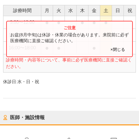
診療時間
月
火
水
木
金
土
日
祝
●
●
●
●
●
9:00
〜
12:00
●
お盆(8月中旬)は休診・休業の場合があります。来院前に必ず
15:00
〜
17:00
医療機関に直接ご確認ください。
●
●
●
16:00
〜
18:00
×閉じる
診療時間・内容等について、事前に必ず医療機関に直接ご確認く
ださい。
休診日:
水・日・祝
医師・施設情報