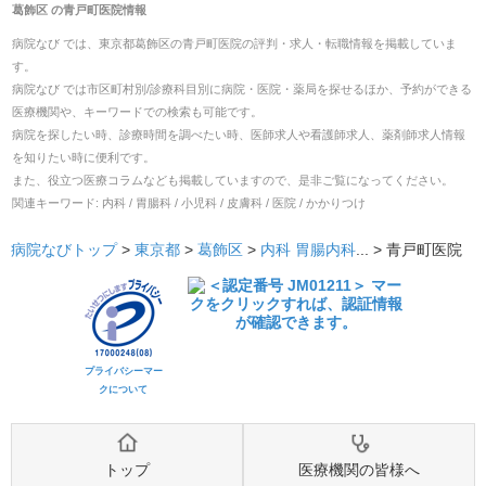
葛飾区
の
青戸町医院
情報
病院なび では、
東京都
葛飾区
の
青戸町医院
の
評判・求人・転職
情報を掲載していま
す。
病院なび では市区町村別/診療科目別に病院・医院・薬局を探せるほか、予約ができる
医療機関や、キーワードでの検索も可能です。
病院を探したい時、診療時間を調べたい時、医師求人や看護師求人、薬剤師求人情報
を知りたい時に便利です。
また、役立つ医療コラムなども掲載していますので、是非ご覧になってください。
関連キーワード:
内科 / 胃腸科 / 小児科 / 皮膚科 / 医院 / かかりつけ
病院なびトップ
>
東京都
>
葛飾区
>
内科
胃腸内科
... >
青戸町医院
プライバシーマー
クについて
トップ
医療機関の皆様へ