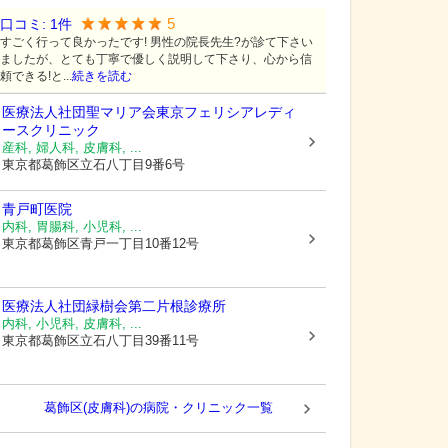
5
口コミ:
1
件
すごく行って良かったです! 男性の院長先生?が診て下さい
ましたが、とても丁寧で優しく説明して下さり、心から信
頼できる!と...
続きを読む
医療法人社団聖マリア会東京フェリシアレディ
ースクリニック
産科, 婦人科, 皮膚科, ...
東京都葛飾区
立石八丁目9番6号
青戸町医院
内科, 胃腸科, 小児科, ...
東京都葛飾区
青戸一丁目10番12号
医療法人社団緑樹会第二片根診療所
内科, 小児科, 皮膚科, ...
東京都葛飾区
立石八丁目39番11号
葛飾区(皮膚科)の病院・クリニック一覧