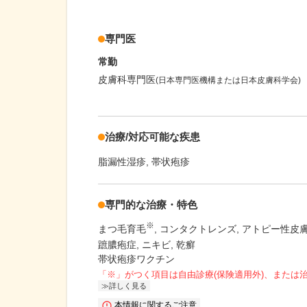
専門医
常勤
皮膚科専門医
(日本専門医機構または日本皮膚科学会)
治療/対応可能な疾患
脂漏性湿疹
帯状疱疹
専門的な治療・特色
※
まつ毛育毛
コンタクトレンズ
アトピー性皮
蹠膿疱症
ニキビ
乾癬
帯状疱疹ワクチン
「※」がつく項目は自由診療(保険適用外)、または
詳しく見る
本情報に関するご注意