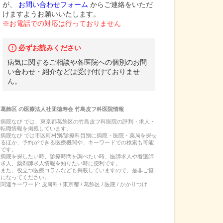
が、
お問い合わせフォーム
からご連絡をいただ
けますようお願いいたします。
※お電話での対応は行っておりません
必ずお読みください
病気に関するご相談や各医院への個別のお問
い合わせ・紹介などは受け付けておりませ
ん。
葛飾区
の
医療法人社団徳寿会 竹島皮フ科医院
情報
病院なび では、
東京都
葛飾区
の
竹島皮フ科医院
の
評判・求人・
転職
情報を掲載しています。
病院なび では市区町村別/診療科目別に病院・医院・薬局を探せ
るほか、予約ができる医療機関や、キーワードでの検索も可能
です。
病院を探したい時、診療時間を調べたい時、医師求人や看護師
求人、薬剤師求人情報を知りたい時に便利です。
また、役立つ医療コラムなども掲載していますので、是非ご覧
になってください。
関連キーワード:
皮膚科 / 東京都 / 葛飾区 / 医院 / かかりつけ