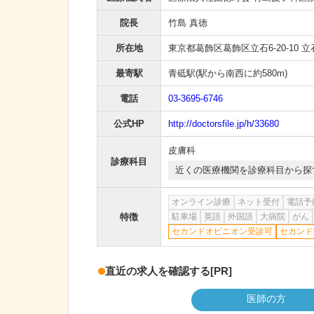
院長
竹島 真徳
所在地
東京都葛飾区葛飾区立石6-20-10 
最寄駅
青砥駅
(駅から
南西に約580m
)
電話
03-3695-6746
公式HP
http://doctorsfile.jp/h/33680
皮膚科
診療科目
近くの医療機関を診療科目から探
オンライン診療
ネット受付
電話予
特徴
駐車場
英語
外国語
大病院
がん
セカンドオピニオン受診可
セカンド
直近の求人を確認する
[PR]
医師の方