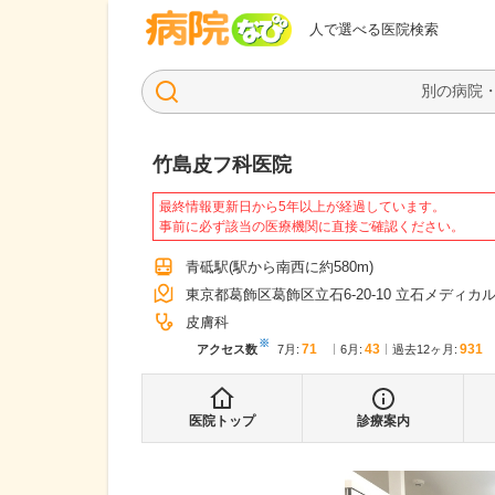
病院なび
人で選べる医院検索
竹島皮フ科医院
最終情報更新日から5年以上が経過しています。
事前に必ず該当の医療機関に直接ご確認ください。
青砥駅
(駅から
南西に約580m
)
東京都葛飾区葛飾区立石6-20-10 立石メディカ
皮膚科
※
71
43
931
アクセス数
7月
:
6月
:
過去12ヶ月:
医院トップ
診療案内