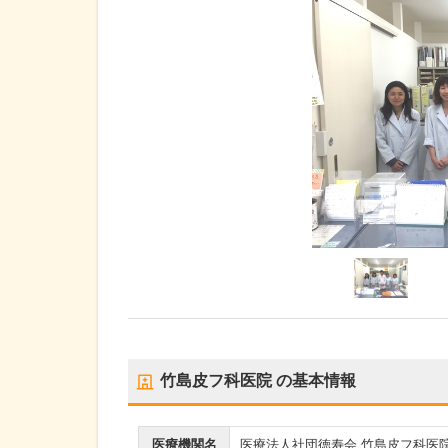
竹島皮フ科医院
の基本情報
医療機関名
医療法人社団徳寿会 竹島皮フ科医