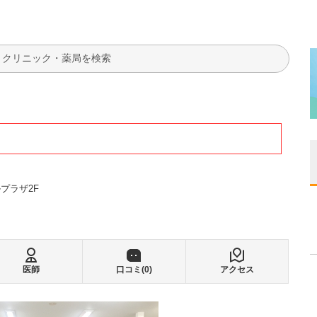
検索
ルプラザ2F
医師
口コミ(
0
)
アクセス