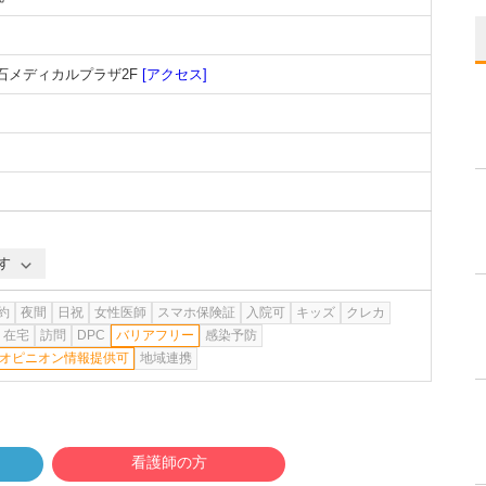
立石メディカルプラザ2F
[アクセス]
す
約
夜間
日祝
女性医師
スマホ保険証
入院可
キッズ
クレカ
在宅
訪問
DPC
バリアフリー
感染予防
オピニオン情報提供可
地域連携
看護師の方