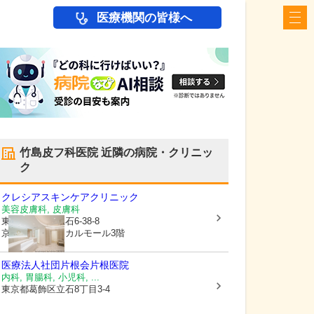
医療機関の皆様へ
竹島皮フ科医院
近隣の病院・クリニッ
ク
クレシアスキンケアクリニック
美容皮膚科, 皮膚科
東京都葛飾区
立石6-38-8
京成青戸メディカルモール3階
医療法人社団片根会
片根医院
内科, 胃腸科, 小児科, ...
東京都葛飾区
立石8丁目3-4