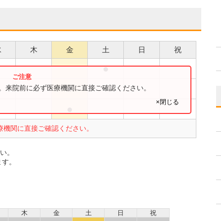
水
木
金
土
日
祝
●
●
●
す。来院前に必ず医療機関に直接ご確認ください。
×閉じる
●
●
療機関に直接ご確認ください。
さい。
ます。
木
金
土
日
祝