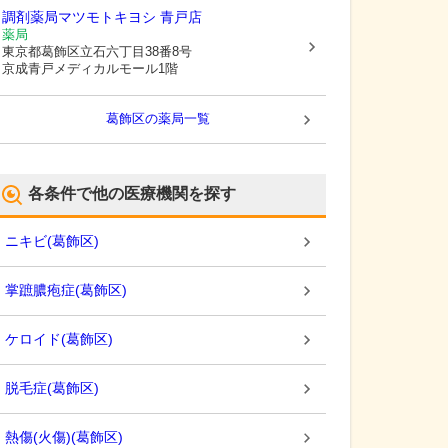
調剤薬局マツモトキヨシ 青戸店
薬局
東京都葛飾区
立石六丁目38番8号
京成青戸メディカルモール1階
葛飾区
の薬局一覧
各条件で他の医療機関を探す
ニキビ
(
葛飾区
)
掌蹠膿疱症
(
葛飾区
)
ケロイド
(
葛飾区
)
脱毛症
(
葛飾区
)
熱傷(火傷)
(
葛飾区
)