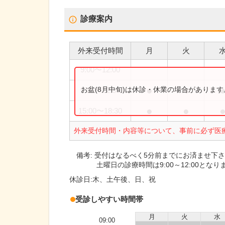
診療案内
外来受付時間
月
火
9:00
〜
12:00
●
●
お盆(8月中旬)は休診・休業の場合がありま
9:30
〜
12:30
●
●
15:00
〜
18:30
外来受付時間・内容等について、事前に必ず医
備考:
受付はなるべく5分前までにお済ませ下
土曜日の診療時間は9:00～12:00となり
休診日:
木、土午後、日、祝
受診しやすい時間帯
月
火
水
09:00