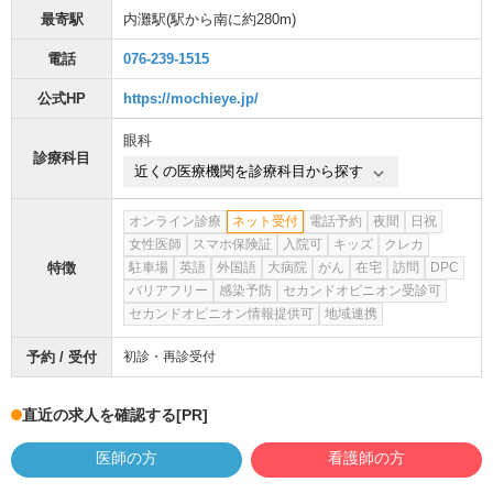
最寄駅
内灘駅
(駅から
南に約280m
)
電話
076-239-1515
公式HP
https://mochieye.jp/
眼科
診療科目
近くの医療機関を診療科目から探す
オンライン診療
ネット受付
電話予約
夜間
日祝
女性医師
スマホ保険証
入院可
キッズ
クレカ
特徴
駐車場
英語
外国語
大病院
がん
在宅
訪問
DPC
バリアフリー
感染予防
セカンドオピニオン受診可
セカンドオピニオン情報提供可
地域連携
予約 / 受付
初診・再診受付
直近の求人を確認する
[PR]
医師の方
看護師の方