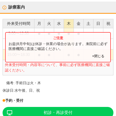
診療案内
外来受付時間
月
火
水
木
金
土
日
祝
●
●
●
●
●
9:00
〜
12:30
●
お盆(8月中旬)は休診・休業の場合があります。来院前に必ず
9:00
〜
13:00
医療機関に直接ご確認ください。
●
●
●
●
15:00
〜
18:30
×閉じる
外来受付時間・内容等について、事前に必ず医療機関に直接ご確
認ください。
備考:
手術日は火・木
休診日:
水午後、日、祝
予約・受付
初診・再診受付