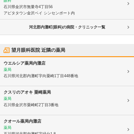
眼科
石川県金沢市
無量寺4丁目56
アピタタウン金沢ベイ シンセンポート内
河北郡内灘町(眼科)の病院・クリニック一覧
望月眼科医院
近隣の薬局
ウエルシア薬局内灘店
薬局
石川県河北郡内灘町
字向粟崎1丁目448番地
クスリのアオキ 粟崎薬局
薬局
石川県金沢市
粟崎町2丁目3番地
クオール薬局内灘店
薬局
石川県河北郡内灘町
字緑台1-8