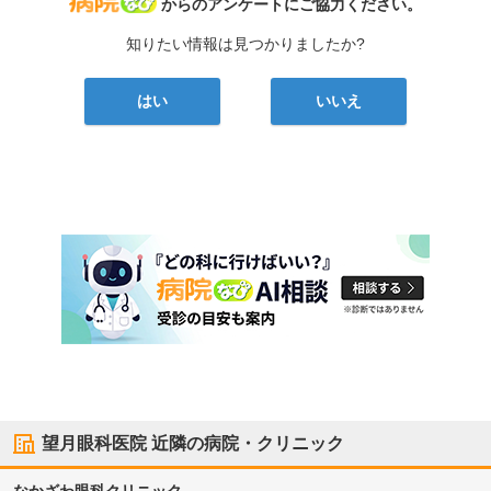
病院なび
からのアンケートにご協力ください。
知りたい情報は見つかりましたか?
はい
いいえ
望月眼科医院
近隣の病院・クリニック