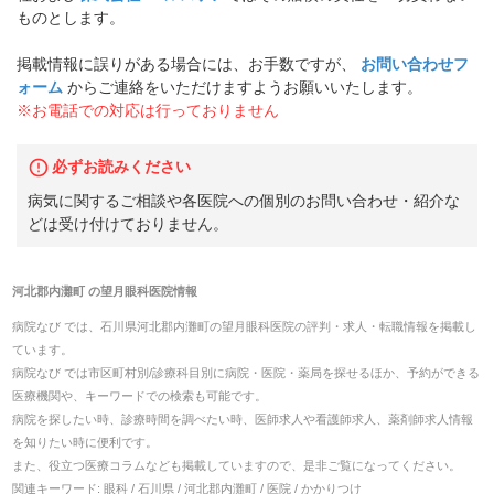
ものとします。
掲載情報に誤りがある場合には、お手数ですが、
お問い合わせフ
ォーム
からご連絡をいただけますようお願いいたします。
※お電話での対応は行っておりません
必ずお読みください
病気に関するご相談や各医院への個別のお問い合わせ・紹介な
どは受け付けておりません。
河北郡内灘町
の
望月眼科医院
情報
病院なび では、
石川県
河北郡内灘町
の
望月眼科医院
の
評判・求人・転職
情報を掲載し
ています。
病院なび では市区町村別/診療科目別に病院・医院・薬局を探せるほか、予約ができる
医療機関や、キーワードでの検索も可能です。
病院を探したい時、診療時間を調べたい時、医師求人や看護師求人、薬剤師求人情報
を知りたい時に便利です。
また、役立つ医療コラムなども掲載していますので、是非ご覧になってください。
関連キーワード:
眼科 / 石川県 / 河北郡内灘町 / 医院 / かかりつけ