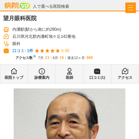
病院なび
人で選べる医院検索
望月眼科医院
内灘駅
(駅から
南に約280m
)
石川県河北郡内灘町旭ケ丘142番地
眼科
口コミ:
1
件
5.00
※
13
15
369
アクセス数
7月
:
6月
:
過去12ヶ月:
医院トップ
診療案内
医師
口コミ(
1
)
アクセス