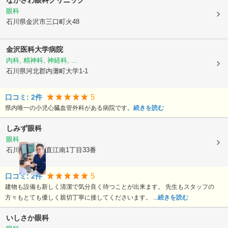
なかざわ眼科クリニック
眼科
石川県金沢市
三口町火48
金沢医科大学病院
内科, 精神科, 神経科, ...
石川県河北郡内灘町
大学1-1
5
口コミ:
2
件
県内唯一の小児心臓血管外科がある病院です。
続きを読む
しみず眼科
眼科
石川県金沢市
直江南1丁目33番
5
口コミ:
2
件
建物も設備も新しく清潔で気分良く待つことが出来ます。 先生もスタッフの
方々もとても優しく親切丁寧に接してくださいます。 ...
続きを読む
いしさか眼科