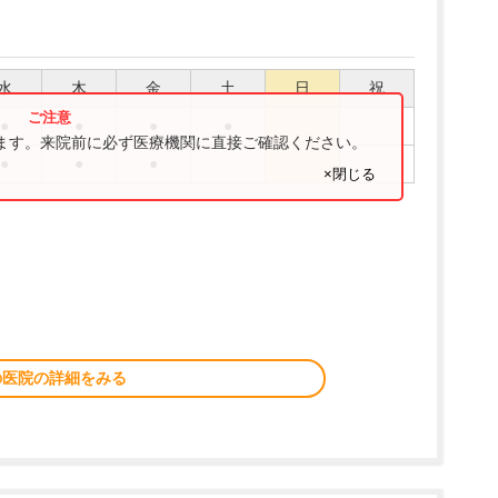
水
木
金
土
日
祝
●
●
●
●
ります。来院前に必ず医療機関に直接ご確認ください。
●
●
●
×閉じる
の医院の詳細をみる