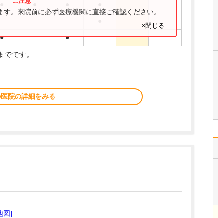
●
●
●
●
ります。来院前に必ず医療機関に直接ご確認ください。
●
×閉じる
●
●
0までです。
の医院の詳細をみる
地図]