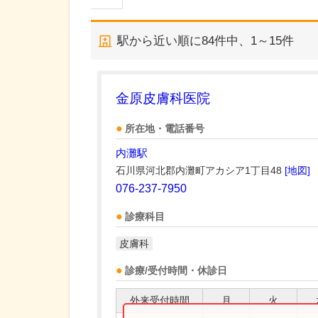
駅から近い順に
84
件中、
1～15件
金原皮膚科医院
所在地・電話番号
内灘駅
石川県河北郡内灘町アカシア1丁目48
[地図]
076-237-7950
診療科目
皮膚科
診療/受付時間・休診日
外来受付時間
月
火