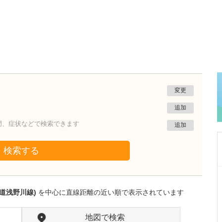
変更
追加
門、症状などで検索できます
追加
検索する
東京都中野区
中野富士見町耳鼻咽喉科
道浅野川線)
を中心に直線距離の近い順で表示されています
冨岡 亮太
院長
取材記事
特に先生が力を入れている診療について教えて
地図で検索