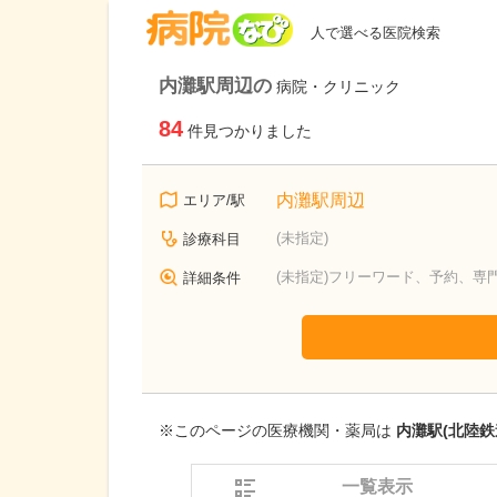
病院なび
人で選べる医院検索
内灘駅周辺の
病院・クリニック
84
件見つかりました
内灘駅周辺
エリア/駅
(未指定)
診療科目
(未指定)フリーワード、予約、専
詳細条件
※このページの医療機関・薬局は
内灘駅(北陸鉄
一覧表示