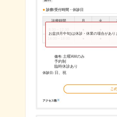
診療/受付時間・休診日
診療時間
月
火
8:30～12:30
●
●
お盆(8月中旬)は休診・休業の場合があ
14:00～18:00
●
●
土曜AMのみ
備考:
予約制
臨時休診あり
日、祝
休診日:
こ
※
アクセス数