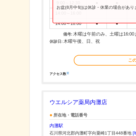
9:00～12:30
●
●
お盆(8月中旬)は休診・休業の場合があ
14:00～16:00
14:00～18:00
●
●
木曜は午前のみ、土曜は16:0
備考:
木曜午後、日、祝
休診日:
こ
※
アクセス数
ウエルシア薬局内灘店
所在地・電話番号
内灘駅
石川県河北郡内灘町字向粟崎1丁目448番地
[