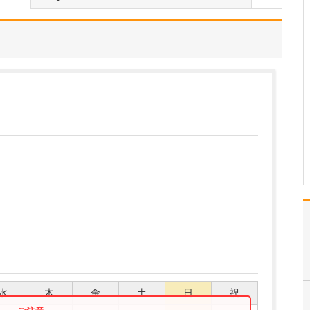
ください。
これまで耳を専門に研鑽
を積んできたこともあ
り、難聴や突発性難聴、
中耳炎をはじめ、耳鳴り
やめまいなどの診断・治
療には特に力を入れてい
ます。難聴は原因によっ
て治療法が異なるため、
まずは詳しい検査で「ど
こに…
>>記事全文を読む
水
木
金
土
日
祝