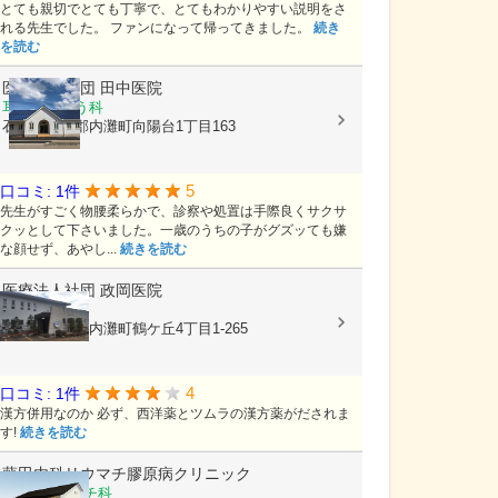
とても親切でとても丁寧で、とてもわかりやすい説明をさ
れる先生でした。 ファンになって帰ってきました。
続き
を読む
医療法人社団
田中医院
耳鼻いんこう科
石川県河北郡内灘町向陽台1丁目163
5
口コミ: 1件
先生がすごく物腰柔らかで、診察や処置は手際良くサクサ
クッとして下さいました。一歳のうちの子がグズッても嫌
な顔せず、あやし...
続きを読む
医療法人社団
政岡医院
内科, 小児科
石川県河北郡内灘町鶴ケ丘4丁目1-265
4
口コミ: 1件
漢方併用なのか 必ず、西洋薬とツムラの漢方薬がだされま
す!
続きを読む
藤田内科リウマチ膠原病クリニック
内科, リウマチ科