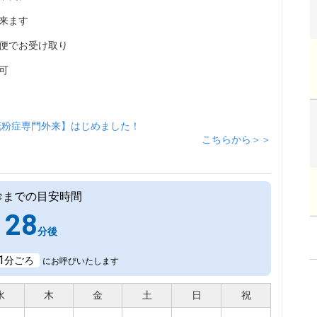
来ます
便でお受け取り
可
花粉症専門外来】はじめました！
こちらから＞＞
診までの目安時間
28
分後
1
分ごろ
にお呼びいたします
水
木
金
土
日
祝