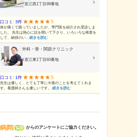
石川県金沢市直江西1丁目99番地
5
口コミ: 3件
体が痛くて困っていましたが、専門医を紹介され受診しま
した。 先生は熱心に話を聞いて下さり、いろいろな検査を
して、納得のい...
続きを読む
まえだ整形外科・骨・関節クリニック
整形外科
石川県金沢市直江東1丁目60番地
5
口コミ: 1件
先生は優しく、とても丁寧に今後のことを考えてくれま
す。看護師さんも優しいです。
続きを読む
病院なび
からのアンケートにご協力ください。