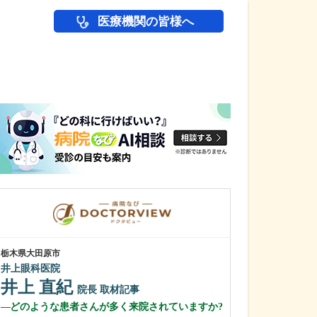
医療機関の皆様へ
医師(ドクター)の
栃木県大田原市
東京都調布市
井上眼科医院
ちかざわ耳鼻咽
井上 直紀
近澤 仁志
院長
取材記事
どのような患者さんが多く来院されていますか?
医師を志したき