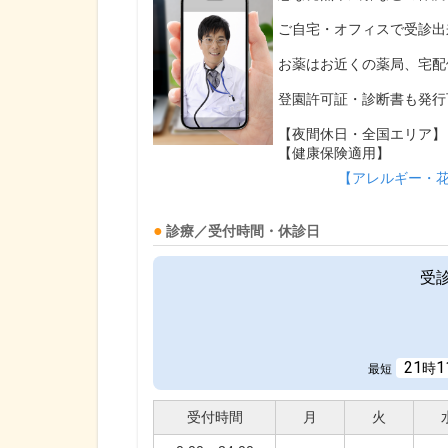
ご自宅・オフィスで受診出
お薬はお近くの薬局、宅配
登園許可証・診断書も発行
【夜間休日・全国エリア】
【健康保険適用】
【アレルギー・
診療／受付時間・休診日
受
21
1
時
最短
受付時間
月
火