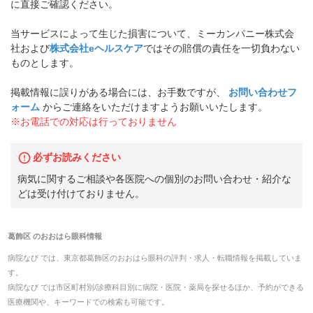
に直接ご確認ください。
当サービスによって生じた損害について、ミーカンパニー株式会
社および
株式会社eヘルスケア
ではその賠償の責任を一切負わない
ものとします。
掲載情報に誤りがある場合には、お手数ですが、
お問い合わせフ
ォーム
からご連絡をいただけますようお願いいたします。
※お電話での対応は行っておりません
必ずお読みください
病気に関するご相談や各医院への個別のお問い合わせ・紹介な
どは受け付けておりません。
葛飾区
の
おおはら眼科
情報
病院なび では、
東京都
葛飾区
の
おおはら眼科
の
評判・求人・転職
情報を掲載していま
す。
病院なび では市区町村別/診療科目別に病院・医院・薬局を探せるほか、予約ができる
医療機関や、キーワードでの検索も可能です。