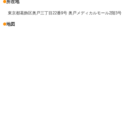
所在地
東京都葛飾区奥戸三丁目22番9号 奥戸メディカルモール2階3号
地図