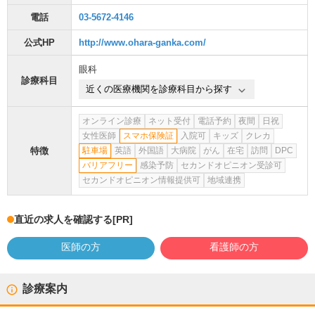
電話
03-5672-4146
公式HP
http://www.ohara-ganka.com/
眼科
診療科目
近くの医療機関を診療科目から探す
オンライン診療
ネット受付
電話予約
夜間
日祝
女性医師
スマホ保険証
入院可
キッズ
クレカ
特徴
駐車場
英語
外国語
大病院
がん
在宅
訪問
DPC
バリアフリー
感染予防
セカンドオピニオン受診可
セカンドオピニオン情報提供可
地域連携
直近の求人を確認する
[PR]
医師の方
看護師の方
診療案内