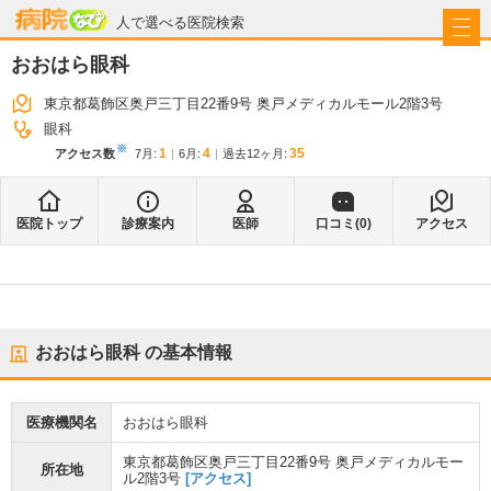
病院なび
人で選べる医院検索
おおはら眼科
東京都葛飾区奥戸三丁目22番9号 奥戸メディカルモール2階3号
眼科
※
1
4
35
アクセス数
7月
:
6月
:
過去12ヶ月:
医院トップ
診療案内
医師
口コミ(
0
)
アクセス
おおはら眼科
の基本情報
医療機関名
おおはら眼科
東京都葛飾区奥戸三丁目22番9号 奥戸メディカルモー
所在地
ル2階3号
[アクセス]