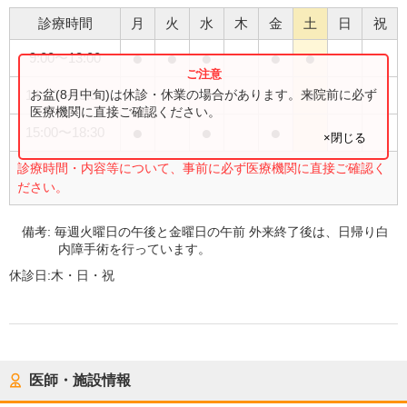
診療時間
月
火
水
木
金
土
日
祝
●
●
●
●
●
9:00
〜
13:00
●
お盆(8月中旬)は休診・休業の場合があります。来院前に必ず
14:00
〜
15:30
医療機関に直接ご確認ください。
●
●
●
15:00
〜
18:30
×閉じる
診療時間・内容等について、事前に必ず医療機関に直接ご確認く
ださい。
備考:
毎週火曜日の午後と金曜日の午前 外来終了後は、日帰り白
内障手術を行っています。
休診日:
木・日・祝
医師・施設情報