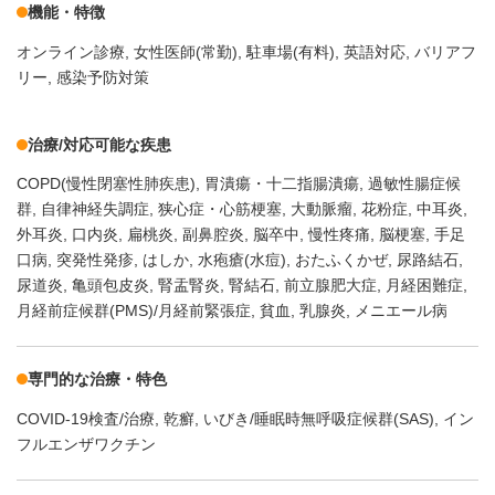
機能・特徴
オンライン診療
女性医師(常勤)
駐車場(有料)
英語対応
バリアフ
リー
感染予防対策
治療/対応可能な疾患
COPD(慢性閉塞性肺疾患)
胃潰瘍・十二指腸潰瘍
過敏性腸症候
群
自律神経失調症
狭心症・心筋梗塞
大動脈瘤
花粉症
中耳炎
外耳炎
口内炎
扁桃炎
副鼻腔炎
脳卒中
慢性疼痛
脳梗塞
手足
口病
突発性発疹
はしか
水疱瘡(水痘)
おたふくかぜ
尿路結石
尿道炎
亀頭包皮炎
腎盂腎炎
腎結石
前立腺肥大症
月経困難症
月経前症候群(PMS)/月経前緊張症
貧血
乳腺炎
メニエール病
専門的な治療・特色
COVID-19検査/治療
乾癬
いびき/睡眠時無呼吸症候群(SAS)
イン
フルエンザワクチン