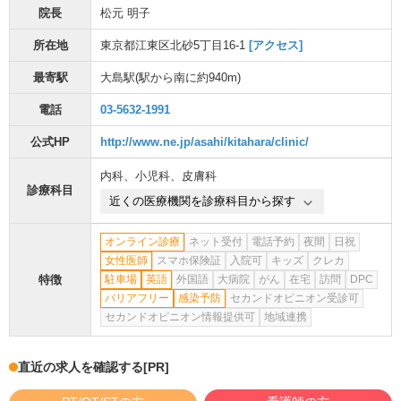
院長
松元 明子
所在地
東京都江東区北砂5丁目16-1
[アクセス]
最寄駅
大島駅
(駅から
南に約940m
)
電話
03-5632-1991
公式HP
http://www.ne.jp/asahi/kitahara/clinic/
内科
、
小児科
、
皮膚科
診療科目
近くの医療機関を診療科目から探す
オンライン診療
ネット受付
電話予約
夜間
日祝
女性医師
スマホ保険証
入院可
キッズ
クレカ
特徴
駐車場
英語
外国語
大病院
がん
在宅
訪問
DPC
バリアフリー
感染予防
セカンドオピニオン受診可
セカンドオピニオン情報提供可
地域連携
直近の求人を確認する
[PR]