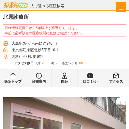
病院なび
人で選べる医院検索
北原診療所
最終情報更新日から5年以上が経過しています。
事前に必ず該当の医療機関に直接ご確認ください。
大島駅
(駅から
南に約940m
)
東京都江東区北砂5丁目16-1
内科
小児科
皮膚科
※
2
--
60
アクセス数
7月
:
6月
:
過去12ヶ月:
医院トップ
診療案内
医師
口コミ(
0
)
アクセス