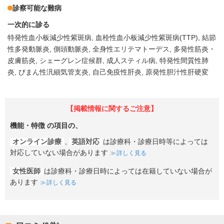
診察可能な難病
一次的に診る
特発性血小板減少性紫斑病
血栓性血小板減少性紫斑病(TTP)
結節
性多発動脈炎
側頭動脈炎
全身性エリテマトーデス
多発性筋炎・
皮膚筋炎
シェーグレン症候群
成人スティル病
特発性間質性肺
炎
びまん性汎細気管支炎
自己免疫性肝炎
原発性胆汁性肝硬変
【掲載情報に関するご注意】
機能・特徴
の項目の、
オンライン診療
,
英語対応
は診療科・診療日時等によっては
対応していない場合があります
詳しく見る
女性医師
は診療科・診療日時によっては在籍していない場合が
あります
詳しく見る