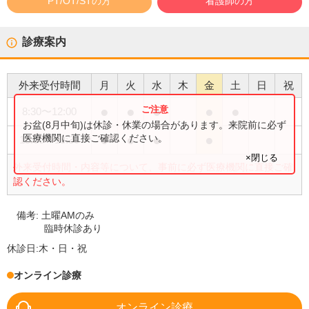
PT/OT/STの方
看護師の方
診療案内
外来受付時間
月
火
水
木
金
土
日
祝
●
●
●
●
●
8:30
〜
12:00
お盆(8月中旬)は休診・休業の場合があります。来院前に必ず
●
●
●
●
医療機関に直接ご確認ください。
15:00
〜
18:30
×閉じる
外来受付時間・内容等について、事前に必ず医療機関に直接ご確
認ください。
備考:
土曜AMのみ
臨時休診あり
休診日:
木・日・祝
オンライン診療
オンライン診療