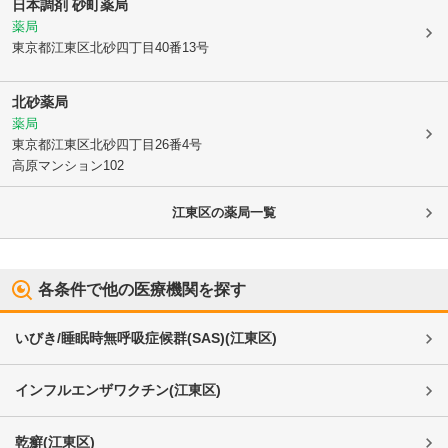
日本調剤 砂町薬局
薬局
東京都江東区
北砂四丁目40番13号
北砂薬局
薬局
東京都江東区
北砂四丁目26番4号
高原マンション102
江東区
の薬局一覧
各条件で他の医療機関を探す
いびき/睡眠時無呼吸症候群(SAS)
(
江東区
)
インフルエンザワクチン
(
江東区
)
乾癬
(
江東区
)