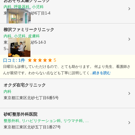
おおぞら太陽クリニック
内科, 呼吸器科, 小児科
東京都江東区
北砂6丁目1-4
柳沢ファミリークリニック
内科, 小児科, 皮膚科
東京都江東区
北砂5-14-3
S-ANNEX101
5
口コミ:
1
件
日曜日も診察していただけるので、とても助かります。 何より先生、看護師さ
んが親切です。わからない点なども丁寧に説明してく...
続きを読む
オクダ在宅クリニック
内科
東京都江東区
北砂七丁目6番5号
砂町整形外科医院
整形外科, リハビリテーション科, リウマチ科, ...
東京都江東区
北砂五丁目1番27号