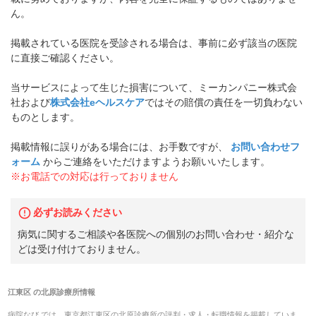
ん。
掲載されている医院を受診される場合は、事前に必ず該当の医院
に直接ご確認ください。
当サービスによって生じた損害について、ミーカンパニー株式会
社および
株式会社eヘルスケア
ではその賠償の責任を一切負わない
ものとします。
掲載情報に誤りがある場合には、お手数ですが、
お問い合わせフ
ォーム
からご連絡をいただけますようお願いいたします。
※お電話での対応は行っておりません
必ずお読みください
病気に関するご相談や各医院への個別のお問い合わせ・紹介な
どは受け付けておりません。
江東区
の
北原診療所
情報
病院なび では、
東京都
江東区
の
北原診療所
の
評判・求人・転職
情報を掲載していま