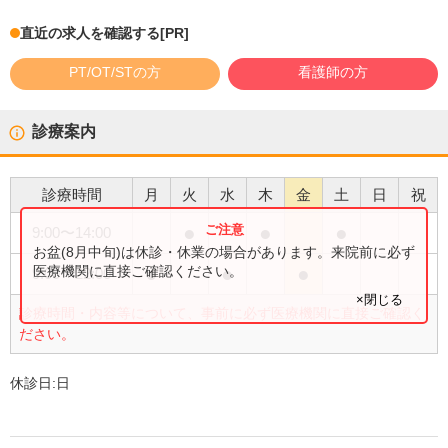
直近の求人を確認する
[PR]
PT/OT/STの方
看護師の方
診療案内
診療時間
月
火
水
木
金
土
日
祝
●
●
●
9:00
〜
14:00
お盆(8月中旬)は休診・休業の場合があります。来院前に必ず
●
●
●
医療機関に直接ご確認ください。
9:00
〜
22:00
×閉じる
診療時間・内容等について、事前に必ず医療機関に直接ご確認く
ださい。
休診日:
日