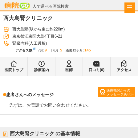
病院なび
人で選べる医院検索
西大島腎クリニック
西大島駅
(駅から
東に約220m
)
東京都江東区大島4丁目6-21
腎臓内科(人工透析)
※
9
5
145
アクセス数
7月
:
6月
:
過去12ヶ月:
医院トップ
診療案内
医師
口コミ(
0
)
アクセス
医療機関からの
患者さんへのメッセージ
メッセージあり
先ずは、お電話でお問い合わせください。
西大島腎クリニック
の基本情報