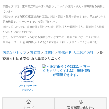
病院なび では、
東京都
江東区
の
西大島腎クリニック
の
評判・求人・転職
情報を掲載し
ています。
病院なび では市区町村別/診療科目別に病院・医院・薬局を探せるほか、予約ができる
医療機関や、キーワードでの検索も可能です。
病院を探したい時、診療時間を調べたい時、医師求人や看護師求人、薬剤師求人情報
を知りたい時に便利です。
また、役立つ医療コラムなども掲載していますので、是非ご覧になってください。
関連キーワード:
腎臓内科(人工透析) / 東京都 / 江東区 / クリニック / かかりつけ
病院なびトップ
>
東京都
>
江東区
>
腎臓内科
人工透析内科
... >
医
療法人社団新友会 西大島腎クリニック
プライバシーマー
クについて
トップ
医療機関の皆様へ