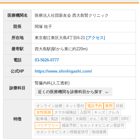
医療機関名
医療法人社団新友会 西大島腎クリニック
院長
関塚 桂子
所在地
東京都江東区大島4丁目6-21
[アクセス]
最寄駅
西大島駅
(駅から
東に約220m
)
電話
03-5626-0777
公式HP
https://www.shinhigashi.com/
腎臓内科(人工透析)
診療科目
近くの医療機関を診療科目から探す
オンライン診療
ネット受付
電話予約
夜間
日祝
女性医師
スマホ保険証
入院可
キッズ
クレカ
特徴
駐車場
英語
外国語
大病院
がん
在宅
訪問
DPC
バリアフリー
感染予防
セカンドオピニオン受診可
セカンドオピニオン情報提供可
地域連携