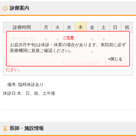
診療案内
診療時間
月
火
水
木
金
土
日
祝
●
●
●
●
●
9:00
〜
12:30
お盆(8月中旬)は休診・休業の場合があります。来院前に必ず
●
●
●
●
医療機関に直接ご確認ください。
15:00
〜
18:30
×閉じる
診療時間・内容等について、事前に必ず医療機関に直接ご確認く
ださい。
備考:
臨時休診あり
休診日:
木、日、祝、土午後
医師・施設情報