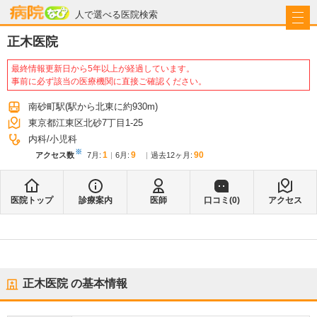
病院なび
人で選べる医院検索
正木医院
最終情報更新日から5年以上が経過しています。
事前に必ず該当の医療機関に直接ご確認ください。
南砂町駅
(駅から
北東に約930m
)
東京都江東区北砂7丁目1-25
内科
小児科
※
1
9
90
アクセス数
7月
:
6月
:
過去12ヶ月:
医院トップ
診療案内
医師
口コミ(
0
)
アクセス
正木医院
の基本情報