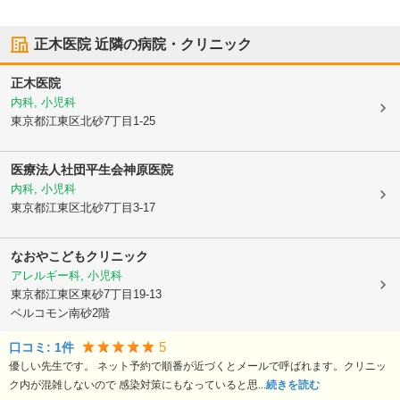
正木医院
近隣の病院・クリニック
正木医院
内科, 小児科
東京都江東区
北砂7丁目1-25
医療法人社団平生会
神原医院
内科, 小児科
東京都江東区
北砂7丁目3-17
なおやこどもクリニック
アレルギー科, 小児科
東京都江東区
東砂7丁目19-13
ベルコモン南砂2階
5
口コミ:
1
件
優しい先生です。 ネット予約で順番が近づくとメールで呼ばれます。クリニッ
ク内が混雑しないので 感染対策にもなっていると思...
続きを読む