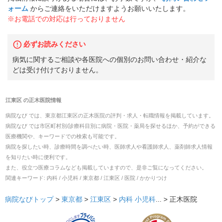
ォーム
からご連絡をいただけますようお願いいたします。
※お電話での対応は行っておりません
必ずお読みください
病気に関するご相談や各医院への個別のお問い合わせ・紹介な
どは受け付けておりません。
江東区
の
正木医院
情報
病院なび では、
東京都
江東区
の
正木医院
の
評判・求人・転職
情報を掲載しています。
病院なび では市区町村別/診療科目別に病院・医院・薬局を探せるほか、予約ができる
医療機関や、キーワードでの検索も可能です。
病院を探したい時、診療時間を調べたい時、医師求人や看護師求人、薬剤師求人情報
を知りたい時に便利です。
また、役立つ医療コラムなども掲載していますので、是非ご覧になってください。
関連キーワード:
内科 / 小児科 / 東京都 / 江東区 / 医院 / かかりつけ
病院なびトップ
>
東京都
>
江東区
>
内科
小児科
... >
正木医院