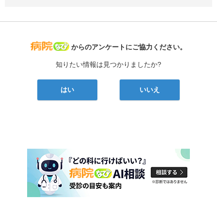
病院なび
からのアンケートにご協力ください。
知りたい情報は見つかりましたか?
はい
いいえ