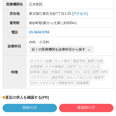
医療機関名
正木医院
所在地
東京都江東区北砂7丁目1-25
[アクセス]
最寄駅
南砂町駅
(駅から
北東に約930m
)
電話
03-3644-5794
内科
、
小児科
診療科目
近くの医療機関を診療科目から探す
オンライン診療
ネット受付
電話予約
夜間
日祝
女性医師
スマホ保険証
入院可
キッズ
クレカ
特徴
駐車場
英語
外国語
大病院
がん
在宅
訪問
DPC
バリアフリー
感染予防
セカンドオピニオン受診可
セカンドオピニオン情報提供可
地域連携
直近の求人を確認する
[PR]
医師の方
看護師の方