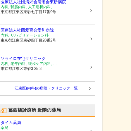
医療法人社団清湘会清湘会東砂病院
内科, 腎臓内科, 人工透析内科, ...
東京都江東区
東砂七丁目17番9号
医療法人社団愛育会愛和病院
内科, リハビリテーション科
東京都江東区
東砂四丁目20番2号
ソライロ在宅クリニック
内科, 老年内科, 緩和ケア内科, ...
東京都江東区
東砂3-25-3
江東区(内科)の病院・クリニック一覧
葛西橋診療所
近隣の薬局
タイム薬局
薬局