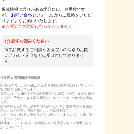
掲載情報に誤りがある場合には、お手数です
が、
お問い合わせフォーム
からご連絡をいただ
けますようお願いいたします。
※お電話での対応は行っておりません
必ずお読みください
病気に関するご相談や各医院への個別のお問
い合わせ・紹介などは受け付けておりませ
ん。
江東区
の
葛西橋診療所
情報
病院なび では、
東京都
江東区
の
葛西橋診療所
の
評判・求人・転
職
情報を掲載しています。
病院なび では市区町村別/診療科目別に病院・医院・薬局を探せ
るほか、予約ができる医療機関や、キーワードでの検索も可能
です。
病院を探したい時、診療時間を調べたい時、医師求人や看護師
求人、薬剤師求人情報を知りたい時に便利です。
また、役立つ医療コラムなども掲載していますので、是非ご覧
になってください。
関連キーワード:
内科 / 循環器内科 / 呼吸器内科 / 江東区 / 診療
所 / かかりつけ