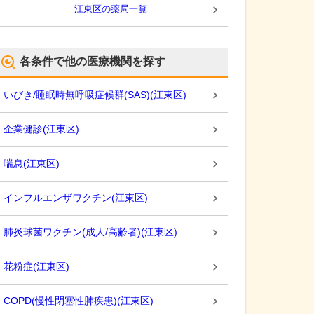
江東区
の薬局一覧
各条件で他の医療機関を探す
いびき/睡眠時無呼吸症候群(SAS)
(
江東区
)
企業健診
(
江東区
)
喘息
(
江東区
)
インフルエンザワクチン
(
江東区
)
肺炎球菌ワクチン(成人/高齢者)
(
江東区
)
花粉症
(
江東区
)
COPD(慢性閉塞性肺疾患)
(
江東区
)