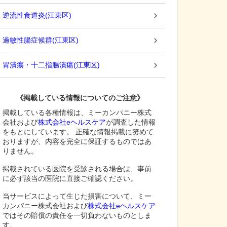
逆流性食道炎
(
江東区
)
過敏性腸症候群
(
江東区
)
胃潰瘍・十二指腸潰瘍
(
江東区
)
《掲載している情報についてのご注意》
掲載している各種情報は、ミーカンパニー株式
会社および
株式会社eヘルスケア
が調査した情報
をもとにしています。 正確な情報掲載に努めて
おりますが、内容を完全に保証するものではあ
りません。
掲載されている医院を受診される場合は、事前
に必ず該当の医院に直接ご確認ください。
当サービスによって生じた損害について、ミー
カンパニー株式会社および
株式会社eヘルスケア
ではその賠償の責任を一切負わないものとしま
す。