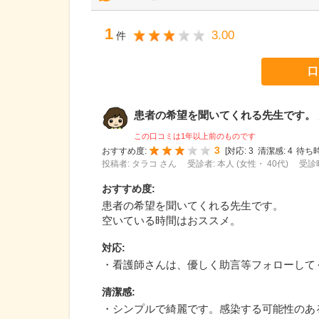
1
3.00
件
口
患者の希望を聞いてくれる先生です。 空
この口コミは1年以上前のものです
3
おすすめ度:
[
対応:
3
清潔感:
4
待ち時
投稿者: タラコ さん
受診者: 本人 (女性・ 40代)
受診時
おすすめ度
:
患者の希望を聞いてくれる先生です。
空いている時間はおススメ。
対応
:
・看護師さんは、優しく助言等フォローして
清潔感
:
・シンプルで綺麗です。感染する可能性のあ