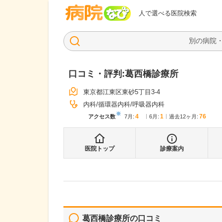
病院なび
人で選べる医院検索
口コミ・評判:
葛西橋診療所
東京都江東区東砂5丁目3-4
内科
循環器内科
呼吸器内科
※
4
1
76
アクセス数
7月
:
6月
:
過去12ヶ月:
医院トップ
診療案内
葛西橋診療所
の口コミ