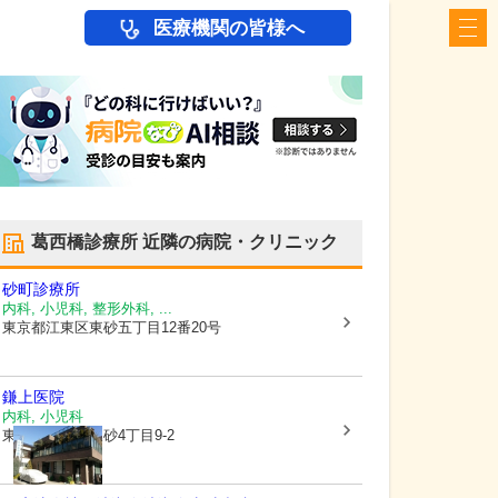
医療機関の皆様へ
葛西橋診療所
近隣の病院・クリニック
砂町診療所
内科, 小児科, 整形外科, ...
東京都江東区
東砂五丁目12番20号
鎌上医院
内科, 小児科
東京都江東区
東砂4丁目9-2