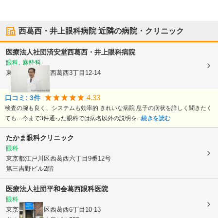
西葛西・井上眼科病院
近隣の病院・クリニック
医療法人社団済安堂
西葛西・井上眼科病院
眼科, 麻酔科
東京都江戸川区
西葛西3丁目12-14
4.33
口コミ:
3
件
検査の腕も良く、システムも効率的 きれいな病院 息子の病状を詳しく聞きたく
ても…今まで3件通った眼科では病名以外の説明を...
続きを読む
たかま眼科クリニック
眼科
東京都江戸川区
西葛西六丁目9番12号
第三吉野ビル2階
医療法人社団平和会
葛西眼科医院
眼科
東京都江戸川区
西葛西6丁目10-13