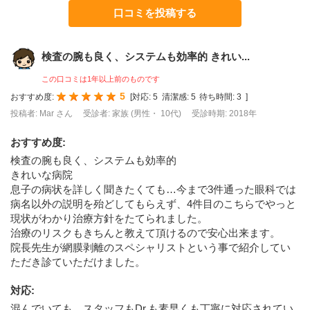
口コミを投稿する
検査の腕も良く、システムも効率的 きれい...
この口コミは1年以上前のものです
5
おすすめ度:
[
対応:
5
清潔感:
5
待ち時間:
3
]
投稿者: Mar さん
受診者: 家族 (男性・ 10代)
受診時期: 2018年
おすすめ度
:
検査の腕も良く、システムも効率的
きれいな病院
息子の病状を詳しく聞きたくても…今まで3件通った眼科では
病名以外の説明を殆どしてもらえず、4件目のこちらでやっと
現状がわかり治療方針をたてられました。
治療のリスクもきちんと教えて頂けるので安心出来ます。
院長先生が網膜剥離のスペシャリストという事で紹介してい
ただき診ていただけました。
対応
:
混んでいても、スタッフもDr.も素早くも丁寧に対応されてい