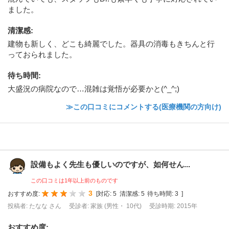
ました。
清潔感
:
建物も新しく、どこも綺麗でした。器具の消毒もきちんと行
っておられました。
待ち時間
:
大盛況の病院なので…混雑は覚悟が必要かと(^_^;)
≫この口コミにコメントする(医療機関の方向け)
設備もよく先生も優しいのですが、如何せん...
この口コミは1年以上前のものです
3
おすすめ度:
[
対応:
5
清潔感:
5
待ち時間:
3
]
投稿者: たなな さん
受診者: 家族 (男性・ 10代)
受診時期: 2015年
おすすめ度
: