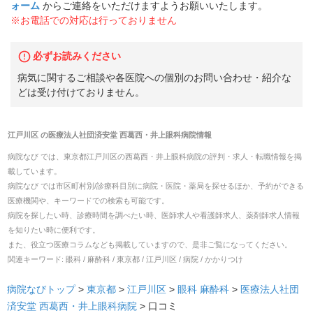
ォーム
からご連絡をいただけますようお願いいたします。
※お電話での対応は行っておりません
必ずお読みください
病気に関するご相談や各医院への個別のお問い合わせ・紹介な
どは受け付けておりません。
江戸川区
の
医療法人社団済安堂 西葛西・井上眼科病院
情報
病院なび では、
東京都
江戸川区
の
西葛西・井上眼科病院
の
評判・求人・転職
情報を掲
載しています。
病院なび では市区町村別/診療科目別に病院・医院・薬局を探せるほか、予約ができる
医療機関や、キーワードでの検索も可能です。
病院を探したい時、診療時間を調べたい時、医師求人や看護師求人、薬剤師求人情報
を知りたい時に便利です。
また、役立つ医療コラムなども掲載していますので、是非ご覧になってください。
関連キーワード:
眼科 / 麻酔科 / 東京都 / 江戸川区 / 病院 / かかりつけ
病院なびトップ
>
東京都
>
江戸川区
>
眼科
麻酔科
>
医療法人社団
済安堂 西葛西・井上眼科病院
>
口コミ