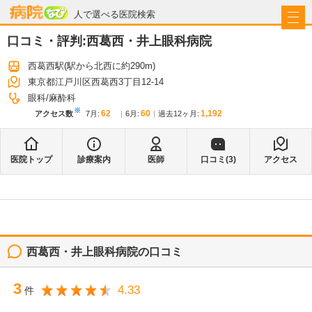
病院なび
人で選べる医院検索
口コミ・評判:
西葛西・井上眼科病院
西葛西駅
(駅から
北西に約290m
)
東京都江戸川区西葛西3丁目12-14
眼科
麻酔科
※
62
60
1,192
アクセス数
7月
:
6月
:
過去12ヶ月:
医院トップ
診療案内
医師
口コミ(
3
)
アクセス
西葛西・井上眼科病院
の口コミ
3
4.33
件