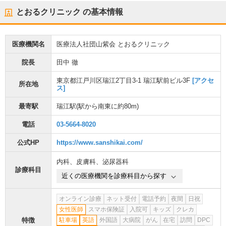
とおるクリニック
の基本情報
医療機関名
医療法人社団山紫会 とおるクリニック
院長
田中 徹
東京都江戸川区瑞江2丁目3-1 瑞江駅前ビル3F
[アクセ
所在地
ス]
最寄駅
瑞江駅
(駅から
南東に約80m
)
電話
03-5664-8020
公式HP
https://www.sanshikai.com/
内科
、
皮膚科
、
泌尿器科
診療科目
近くの医療機関を診療科目から探す
オンライン診療
ネット受付
電話予約
夜間
日祝
女性医師
スマホ保険証
入院可
キッズ
クレカ
特徴
駐車場
英語
外国語
大病院
がん
在宅
訪問
DPC