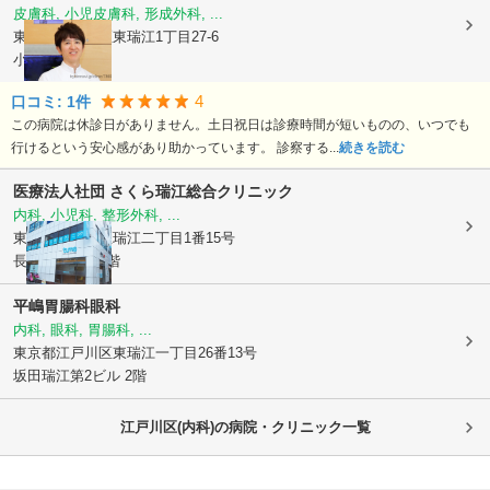
皮膚科, 小児皮膚科, 形成外科, ...
東京都江戸川区
東瑞江1丁目27-6
小島ビル3F
4
口コミ:
1
件
この病院は休診日がありません。土日祝日は診療時間が短いものの、いつでも
行けるという安心感があり助かっています。 診察する...
続きを読む
医療法人社団 さくら
瑞江総合クリニック
内科, 小児科, 整形外科, ...
東京都江戸川区
瑞江二丁目1番15号
長塚第一ビル2階
平嶋胃腸科眼科
内科, 眼科, 胃腸科, ...
東京都江戸川区
東瑞江一丁目26番13号
坂田瑞江第2ビル 2階
江戸川区(内科)の病院・クリニック一覧