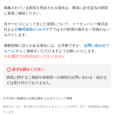
掲載されている医院を受診される場合は、事前に必ず該当の医院
に直接ご確認ください。
当サービスによって生じた損害について、ミーカンパニー株式会
社および
株式会社eヘルスケア
ではその賠償の責任を一切負わない
ものとします。
掲載情報に誤りがある場合には、お手数ですが、
お問い合わせフ
ォーム
からご連絡をいただけますようお願いいたします。
※お電話での対応は行っておりません
必ずお読みください
病気に関するご相談や各医院への個別のお問い合わせ・紹介な
どは受け付けておりません。
江戸川区
の
医療法人社団山紫会 とおるクリニック
情報
病院なび では、
東京都
江戸川区
の
とおるクリニック
の
評判・求人・転職
情報を掲載し
ています。