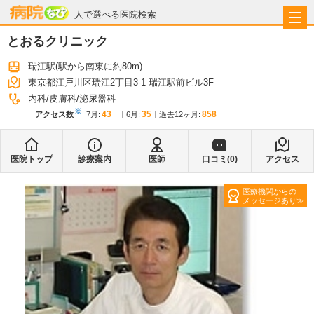
病院なび
人で選べる医院検索
とおるクリニック
瑞江駅
(駅から
南東に約80m
)
東京都江戸川区瑞江2丁目3-1 瑞江駅前ビル3F
内科
皮膚科
泌尿器科
※
43
35
858
アクセス数
7月
:
6月
:
過去12ヶ月:
医院トップ
診療案内
医師
口コミ(
0
)
アクセス
医療機関からの
メッセージあり