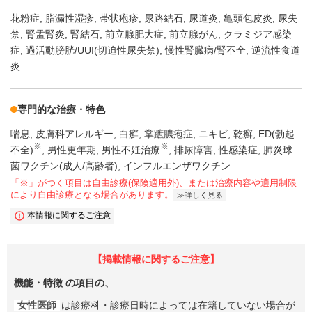
花粉症
脂漏性湿疹
帯状疱疹
尿路結石
尿道炎
亀頭包皮炎
尿失
禁
腎盂腎炎
腎結石
前立腺肥大症
前立腺がん
クラミジア感染
症
過活動膀胱/UUI(切迫性尿失禁)
慢性腎臓病/腎不全
逆流性食道
炎
専門的な治療・特色
喘息
皮膚科アレルギー
白癬
掌蹠膿疱症
ニキビ
乾癬
ED(勃起
※
※
不全)
男性更年期
男性不妊治療
排尿障害
性感染症
肺炎球
菌ワクチン(成人/高齢者)
インフルエンザワクチン
「※」がつく項目は自由診療(保険適用外)、または治療内容や適用制限
により自由診療となる場合があります。
詳しく見る
本情報に関するご注意
【掲載情報に関するご注意】
機能・特徴
の項目の、
女性医師
は診療科・診療日時によっては在籍していない場合が