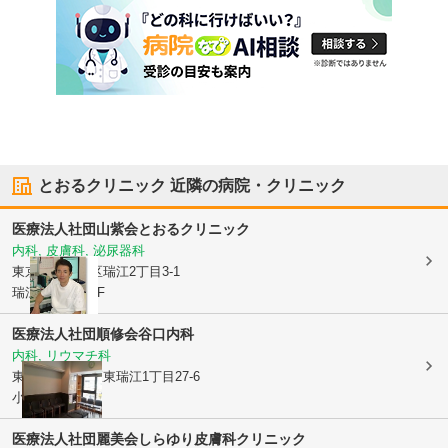
とおるクリニック
近隣の病院・クリニック
医療法人社団山紫会
とおるクリニック
内科, 皮膚科, 泌尿器科
東京都江戸川区
瑞江2丁目3-1
瑞江駅前ビル3F
医療法人社団順修会
谷口内科
内科, リウマチ科
東京都江戸川区
東瑞江1丁目27-6
小島ビル201号
医療法人社団麗美会
しらゆり皮膚科クリニック