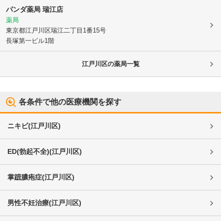
パンダ薬局 瑞江店
薬局
東京都江戸川区
瑞江二丁目1番15号
長塚第一ビル1階
江戸川区
の薬局一覧
各条件で他の医療機関を探す
ニキビ
(
江戸川区
)
ED(勃起不全)
(
江戸川区
)
掌蹠膿疱症
(
江戸川区
)
男性不妊治療
(
江戸川区
)