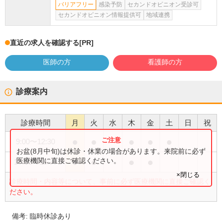
バリアフリー
感染予防
セカンドオピニオン受診可
セカンドオピニオン情報提供可
地域連携
直近の求人を確認する
[PR]
医師の方
看護師の方
診療案内
診療時間
月
火
水
木
金
土
日
祝
●
●
●
●
●
9:00
〜
12:30
お盆(8月中旬)は休診・休業の場合があります。来院前に必ず
●
●
●
●
医療機関に直接ご確認ください。
15:00
〜
18:30
×閉じる
診療時間・内容等について、事前に必ず医療機関に直接ご確認く
ださい。
備考:
臨時休診あり