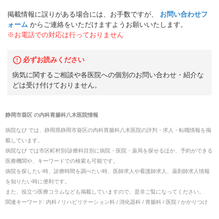
掲載情報に誤りがある場合には、お手数ですが、
お問い合わせフ
ォーム
からご連絡をいただけますようお願いいたします。
※お電話での対応は行っておりません
必ずお読みください
病気に関するご相談や各医院への個別のお問い合わせ・紹介な
どは受け付けておりません。
静岡市葵区
の
内科胃腸科八木医院
情報
病院なび では、
静岡県
静岡市葵区
の
内科胃腸科八木医院
の
評判・求人・転職
情報を掲
載しています。
病院なび では市区町村別/診療科目別に病院・医院・薬局を探せるほか、予約ができる
医療機関や、キーワードでの検索も可能です。
病院を探したい時、診療時間を調べたい時、医師求人や看護師求人、薬剤師求人情報
を知りたい時に便利です。
また、役立つ医療コラムなども掲載していますので、是非ご覧になってください。
関連キーワード:
内科 / リハビリテーション科 / 消化器科 / 胃腸科 / 医院 / かかりつけ