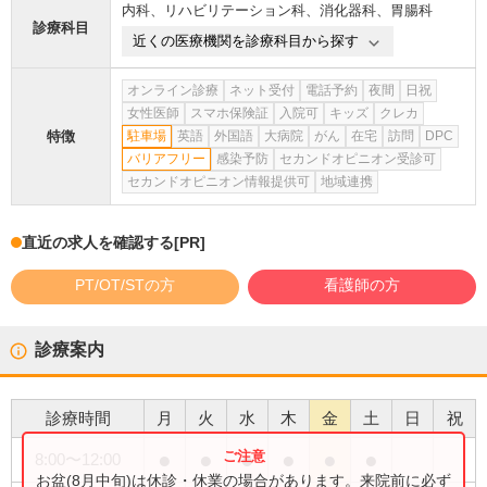
内科
、
リハビリテーション科
、
消化器科
、
胃腸科
診療科目
近くの医療機関を診療科目から探す
オンライン診療
ネット受付
電話予約
夜間
日祝
女性医師
スマホ保険証
入院可
キッズ
クレカ
特徴
駐車場
英語
外国語
大病院
がん
在宅
訪問
DPC
バリアフリー
感染予防
セカンドオピニオン受診可
セカンドオピニオン情報提供可
地域連携
直近の求人を確認する
[PR]
PT/OT/STの方
看護師の方
診療案内
診療時間
月
火
水
木
金
土
日
祝
●
●
●
●
●
●
8:00
〜
12:00
お盆(8月中旬)は休診・休業の場合があります。来院前に必ず