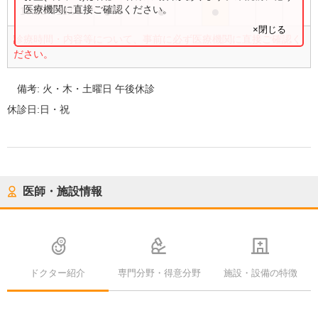
●
●
●
医療機関に直接ご確認ください。
15:00
〜
18:00
×閉じる
診療時間・内容等について、事前に必ず医療機関に直接ご確認く
ださい。
備考:
火・木・土曜日 午後休診
休診日:
日・祝
医師・施設情報
ドクター紹介
専門分野・得意分野
施設・設備の特徴