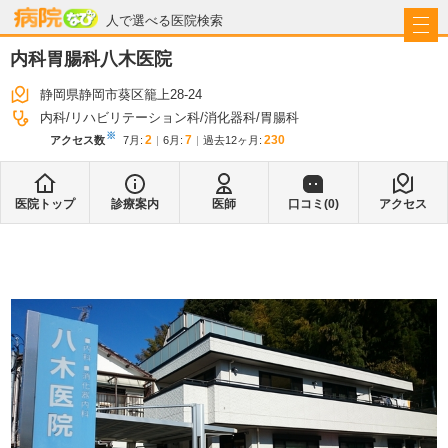
病院なび
人で選べる医院検索
内科胃腸科八木医院
静岡県静岡市葵区籠上28-24
内科
リハビリテーション科
消化器科
胃腸科
※
2
7
230
アクセス数
7月
:
6月
:
過去12ヶ月:
医院トップ
診療案内
医師
口コミ(
0
)
アクセス