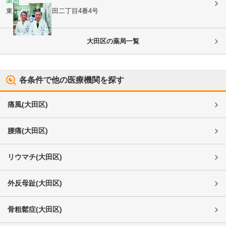
薬局
東京都大田区
蒲田二丁目4番4号
大田区
の薬局一覧
各条件で他の医療機関を探す
痛風
(
大田区
)
腰痛
(
大田区
)
リウマチ
(
大田区
)
外反母趾
(
大田区
)
骨粗鬆症
(
大田区
)