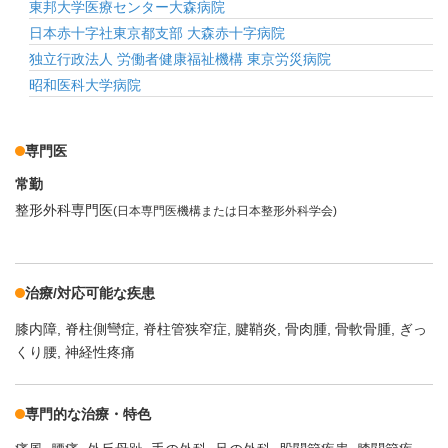
東邦大学医療センター大森病院
日本赤十字社東京都支部 大森赤十字病院
独立行政法人 労働者健康福祉機構 東京労災病院
昭和医科大学病院
専門医
常勤
整形外科専門医
(日本専門医機構または日本整形外科学会)
治療/対応可能な疾患
膝内障
脊柱側彎症
脊柱管狭窄症
腱鞘炎
骨肉腫
骨軟骨腫
ぎっ
くり腰
神経性疼痛
専門的な治療・特色