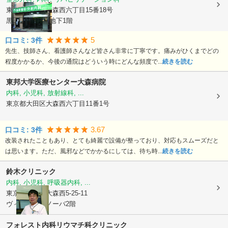
東京都大田区
大森西六丁目15番18号
黒栄ビル1階・地下1階
5
口コミ:
3
件
先生、技師さん、看護師さんなど皆さん非常に丁寧です。痛みがひくまでどの
程度かかるか、今後の通院はどういう時にどんな頻度で...
続きを読む
東邦大学医療センター大森病院
内科, 小児科, 放射線科, ...
東京都大田区
大森西六丁目11番1号
3.67
口コミ:
3
件
改装されたこともあり、とても綺麗で設備が整っており、対応もスムーズだと
は思います。ただ、風邪などでかかるにしては、待ち時...
続きを読む
鈴木クリニック
内科, 小児科, 呼吸器内科, ...
東京都大田区
大森西5-25-11
ヴィラ・グラノーバ2階
フォレスト内科リウマチ科クリニック