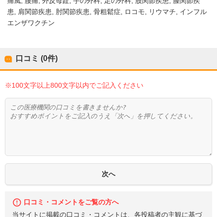
痛風
腰痛
外反母趾
手の外科
足の外科
股関節疾患
膝関節疾
患
肩関節疾患
肘関節疾患
骨粗鬆症
ロコモ
リウマチ
インフル
エンザワクチン
口コミ (0件)
※100文字以上800文字以内でご記入ください
口コミ・コメントをご覧の方へ
当サイトに掲載の口コミ・コメントは、各投稿者の主観に基づ