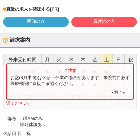
直近の求人を確認する
[PR]
医師の方
看護師の方
診療案内
外来受付時間
月
火
水
木
金
土
日
祝
●
●
●
●
●
●
9:00
〜
12:30
お盆(8月中旬)は休診・休業の場合があります。来院前に必ず
●
●
●
●
●
医療機関に直接ご確認ください。
15:00
〜
18:30
×閉じる
外来受付時間・内容等について、事前に必ず医療機関に直接ご確
認ください。
備考:
土曜AMのみ
臨時休診あり
休診日:
日、祝