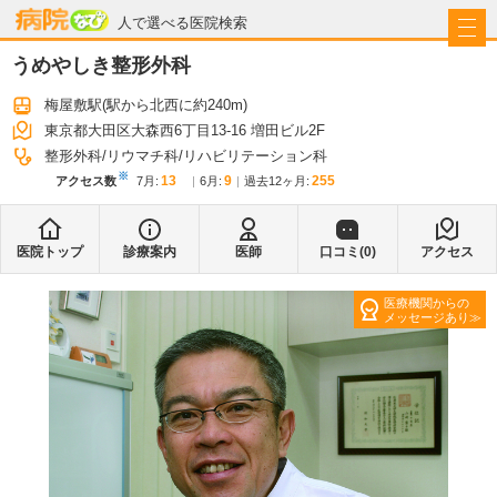
病院なび
人で選べる医院検索
うめやしき整形外科
梅屋敷駅
(駅から
北西に約240m
)
東京都大田区大森西6丁目13-16 増田ビル2F
整形外科
リウマチ科
リハビリテーション科
※
13
9
255
アクセス数
7月
:
6月
:
過去12ヶ月:
医院トップ
診療案内
医師
口コミ(
0
)
アクセス
医療機関からの
メッセージあり