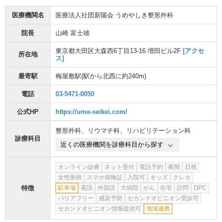
医療機関名
医療法人社団新陽会 うめやしき整形外科
院長
山崎 富士雄
東京都大田区大森西6丁目13-16 増田ビル2F
[アクセ
所在地
ス]
最寄駅
梅屋敷駅
(駅から
北西に約240m
)
電話
03-5471-0050
公式HP
https://ume-seikei.com/
整形外科
、
リウマチ科
、
リハビリテーション科
診療科目
近くの医療機関を診療科目から探す
オンライン診療
ネット受付
電話予約
夜間
日祝
女性医師
スマホ保険証
入院可
キッズ
クレカ
特徴
駐車場
英語
外国語
大病院
がん
在宅
訪問
DPC
バリアフリー
感染予防
セカンドオピニオン受診可
セカンドオピニオン情報提供可
地域連携