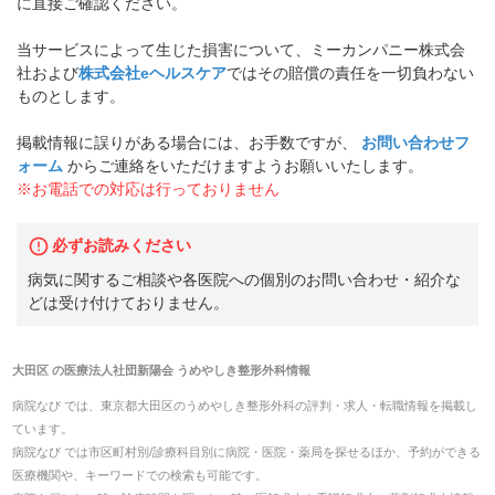
に直接ご確認ください。
当サービスによって生じた損害について、ミーカンパニー株式会
社および
株式会社eヘルスケア
ではその賠償の責任を一切負わない
ものとします。
掲載情報に誤りがある場合には、お手数ですが、
お問い合わせフ
ォーム
からご連絡をいただけますようお願いいたします。
※お電話での対応は行っておりません
必ずお読みください
病気に関するご相談や各医院への個別のお問い合わせ・紹介な
どは受け付けておりません。
大田区
の
医療法人社団新陽会 うめやしき整形外科
情報
病院なび では、
東京都
大田区
の
うめやしき整形外科
の
評判・求人・転職
情報を掲載し
ています。
病院なび では市区町村別/診療科目別に病院・医院・薬局を探せるほか、予約ができる
医療機関や、キーワードでの検索も可能です。