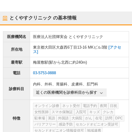
とくやすクリニック
の基本情報
医療機関名
医療法人社団輝実会 とくやすクリニック
東京都大田区大森西6丁目13-16 MKビル3階
[アクセ
所在地
ス]
最寄駅
梅屋敷駅
(駅から
北西に約240m
)
電話
03-5753-0888
内科
、
外科
、
胃腸科
、
皮膚科
、
肛門科
診療科目
近くの医療機関を診療科目から探す
オンライン診療
ネット受付
電話予約
夜間
日祝
女性医師
スマホ保険証
入院可
キッズ
クレカ
特徴
駐車場
英語
外国語
大病院
がん
在宅
訪問
DPC
バリアフリー
感染予防
セカンドオピニオン受診可
セカンドオピニオン情報提供可
地域連携