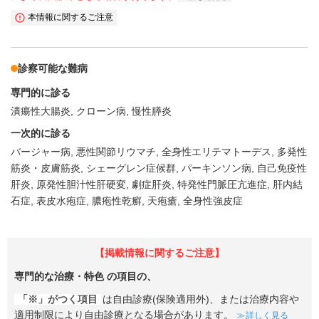
本情報に関するご注意
診察可能な難病
専門的に診る
潰瘍性大腸炎
クローン病
慢性膵炎
一次的に診る
バージャー病
悪性関節リウマチ
全身性エリテマトーデス
多発性
筋炎・皮膚筋炎
シェーグレン症候群
パーキンソン病
自己免疫性
肝炎
原発性胆汁性肝硬変
劇症肝炎
特発性門脈圧亢進症
肝内結
石症
表皮水疱症
膿疱性乾癬
天疱瘡
全身性強皮症
【掲載情報に関するご注意】
専門的な治療・特色
の項目の、
「※」がつく項目
は自由診療(保険適用外)、または治療内容や
適用制限により自由診療となる場合があります。
詳しく見る