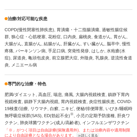
治療/対応可能な疾患
COPD(慢性閉塞性肺疾患)
胃潰瘍・十二指腸潰瘍
過敏性腸症候
群
狭心症・心筋梗塞
花粉症
口内炎
扁桃炎
食道がん
胃がん
大腸がん
直腸がん
結腸がん
肝臓がん
すい臓がん
脳卒中
慢性
疼痛
パーキンソン病
手足口病
突発性発疹
はしか
水疱瘡(水
痘)
尿道炎
亀頭包皮炎
前立腺肥大症
外陰炎
乳腺炎
逆流性食道
炎
メニエール病
専門的な治療・特色
肥満/ダイエット
高血圧
喘息
痛風
大腸内視鏡検査
鎮静下胃内
視鏡検査
鎮静下大腸内視鏡
胃内視鏡検査
炎症性腸疾患
COVID-
19検査/治療
リウマチ
白癬
ニキビ
便秘/排便障害
いびき/睡眠時
※
無呼吸症候群(SAS)
ED(勃起不全)
小児の定期予防接種
肝炎ワ
クチン
肺炎球菌ワクチン(成人/高齢者)
インフルエンザワクチン
「※」がつく項目は自由診療(保険適用外)、または治療内容や適用制限
により自由診療となる場合があります。
詳しく見る