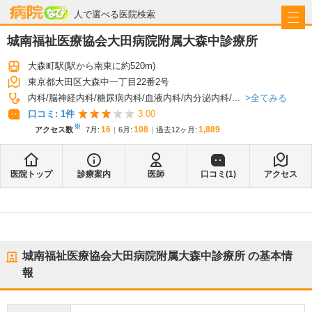
病院なび
人で選べる医院検索
城南福祉医療協会大田病院附属大森中診療所
大森町駅
(駅から
南東に約520m
)
東京都大田区大森中一丁目22番2号
全てみる
内科
脳神経内科
糖尿病内科
血液内科
内分泌内科
...
口コミ:
1
件
3.00
※
16
108
1,889
アクセス数
7月
:
6月
:
過去12ヶ月:
医院トップ
診療案内
医師
口コミ(
1
)
アクセス
城南福祉医療協会大田病院附属大森中診療所
の基本情
報