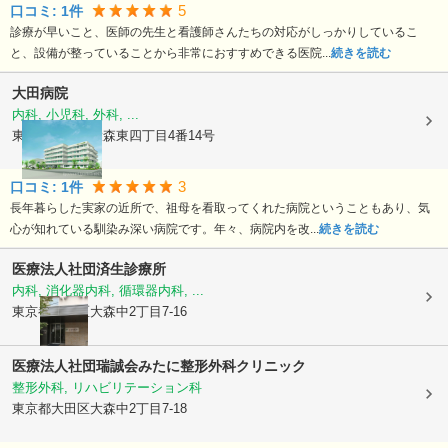
5
口コミ:
1
件
診療が早いこと、医師の先生と看護師さんたちの対応がしっかりしているこ
と、設備が整っていることから非常におすすめできる医院...
続きを読む
大田病院
内科, 小児科, 外科, ...
東京都大田区
大森東四丁目4番14号
3
口コミ:
1
件
長年暮らした実家の近所で、祖母を看取ってくれた病院ということもあり、気
心が知れている馴染み深い病院です。年々、病院内を改...
続きを読む
医療法人社団
済生診療所
内科, 消化器内科, 循環器内科, ...
東京都大田区
大森中2丁目7-16
医療法人社団瑞誠会
みたに整形外科クリニック
整形外科, リハビリテーション科
東京都大田区
大森中2丁目7-18