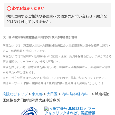
必ずお読みください
病気に関するご相談や各医院への個別のお問い合わせ・紹介な
どは受け付けておりません。
大田区
の
城南福祉医療協会大田病院附属大森中診療所
情報
病院なび では、
東京都
大田区
の
城南福祉医療協会大田病院附属大森中診療所
の
評判・
求人・転職
情報を掲載しています。
病院なび では市区町村別/診療科目別に病院・医院・薬局を探せるほか、予約ができる
医療機関や、キーワードでの検索も可能です。
病院を探したい時、診療時間を調べたい時、医師求人や看護師求人、薬剤師求人情報
を知りたい時に便利です。
また、役立つ医療コラムなども掲載していますので、是非ご覧になってください。
関連キーワード:
内科 / 脳神経内科 / 糖尿病内科 / 血液内科 / 診療所 / かかりつけ
病院なびトップ
>
東京都
>
大田区
>
内科
脳神経内科
... >
城南福祉
医療協会大田病院附属大森中診療所