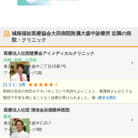
城南福祉医療協会大田病院附属大森中診療所
近隣の病
院・クリニック
医療法人社団慈豊会アイメディカルクリニック
内科, 外科, 小児科, ...
東京都大田区
大森中二丁目15番7号
アイビルディング1階
4
口コミ:
1
件
医師の先生の対応がテキパキしていて気持ちよいことと、看護師さんがとても
親切で不安を感じることなく診療が受けられました。困...
続きを読む
医療法人社団 清信会
浜畑眼科医院
眼科
東京都大田区
大森中2-15-7
アイビルディング4階