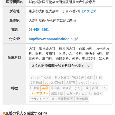
医療機関名
城南福祉医療協会大田病院附属大森中診療所
所在地
東京都大田区大森中一丁目22番2号
[アクセス]
最寄駅
大森町駅
(駅から
南東に約520m
)
電話
03-6404-2301
公式HP
http://www.oomorinakashin.jp/
内科
、
脳神経内科
、
糖尿病内科
、
血液内科
、
内分泌内
科
、
眼科
、
皮膚科
、
耳鼻いんこう科
、
呼吸器内科
、
整
診療科目
形外科
、
肛門科
、
泌尿器科
、
外科
、
循環器科
、
婦人科
近くの医療機関を診療科目から探す
オンライン診療
ネット受付
電話予約
夜間
日祝
女性医師
スマホ保険証
入院可
キッズ
クレカ
特徴
駐車場
英語
外国語
大病院
がん
在宅
訪問
DPC
バリアフリー
感染予防
セカンドオピニオン受診可
セカンドオピニオン情報提供可
地域連携
直近の求人を確認する
[PR]