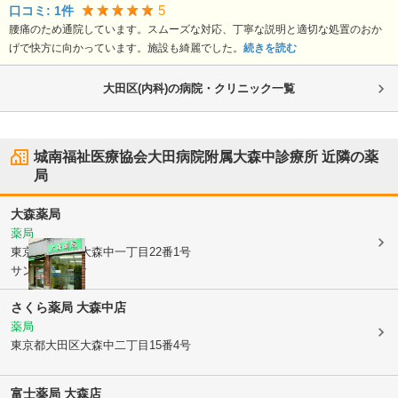
5
口コミ:
1
件
腰痛のため通院しています。スムーズな対応、丁寧な説明と適切な処置のおか
げで快方に向かっています。施設も綺麗でした。
続きを読む
大田区(内科)の病院・クリニック一覧
城南福祉医療協会大田病院附属大森中診療所
近隣の薬
局
大森薬局
薬局
東京都大田区
大森中一丁目22番1号
サンパレス1階
さくら薬局 大森中店
薬局
東京都大田区
大森中二丁目15番4号
富士薬局 大森店