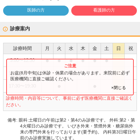
医師の方
看護師の方
診療案内
診療時間
月
火
水
木
金
土
日
祝
●
●
●
●
●
●
9:00
〜
12:30
●
●
●
●
●
お盆(8月中旬)は休診・休業の場合があります。来院前に必ず
13:30
〜
17:00
医療機関に直接ご確認ください。
●
●
17:30
〜
19:30
×閉じる
診療時間・内容等について、事前に必ず医療機関に直接ご確認く
ださい。
備考:
眼科:土曜日の午前は第2・第4のみ診療です。 外科:第2・第
4火曜日のみ診療です。 いびき外来・禁煙外来・糖尿病外
来の専門外来を行っております(要予約)。 内科第3日曜日午
前のみ診療実施しています。