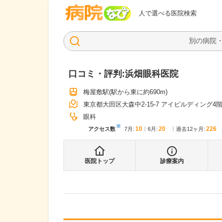
病院なび
人で選べる医院検索
口コミ・評判:
浜畑眼科医院
梅屋敷駅
(駅から
東に約690m
)
東京都大田区大森中2-15-7 アイビルディング4
眼科
※
10
20
226
アクセス数
7月
:
6月
:
過去12ヶ月:
医院トップ
診療案内