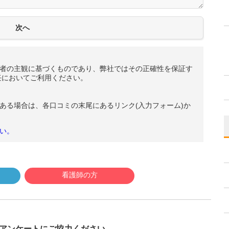
者の主観に基づくものであり、弊社ではその正確性を保証す
任においてご利用ください。
ある場合は、各口コミの末尾にあるリンク(入力フォーム)か
い。
看護師の方
び
アンケートにご協力ください。