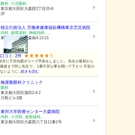
眼科, 小児眼科
東京都大田区
大森西3丁目20-8
2F
独立行政法人 労働者健康福祉機構
東京労災病院
内科, 循環器科, 神経内科, ...
東京都大田区
大森南4-13-21
5
口コミ:
2
件
8月に子宮内膜ポリープ手術をしました。 先生が最初から
最後まで同じ先生で、 1番不安な事を聞いて下さり 不安の
ないように...
続きを読む
梅屋敷眼科クリニック
眼科
東京都大田区
蒲田2-4-2
川島ビル1階
東邦大学医療センター大森病院
内科, 小児科, 放射線科, ...
東京都大田区
大森西六丁目11番1号