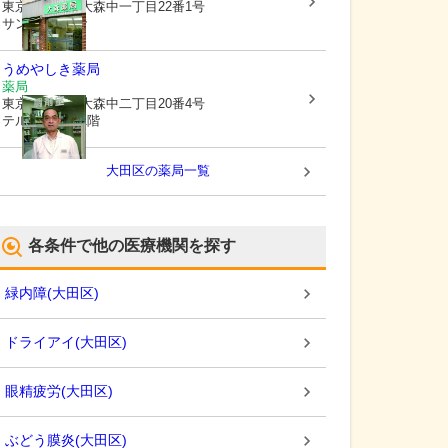
東京都大田区
大森中一丁目22番1号
サンパレス1階
うめやしき薬局
薬局
東京都大田区
大森中二丁目20番4号
テルミコーポ1階
大田区
の薬局一覧
各条件で他の医療機関を探す
緑内障
(
大田区
)
ドライアイ
(
大田区
)
眼精疲労
(
大田区
)
ぶどう膜炎
(
大田区
)