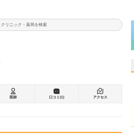
検索
階
医師
口コミ(
1
)
アクセス