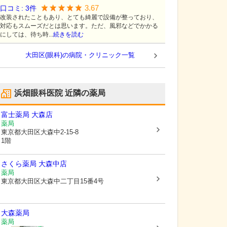
3.67
口コミ:
3
件
改装されたこともあり、とても綺麗で設備が整っており、
対応もスムーズだとは思います。ただ、風邪などでかかる
にしては、待ち時...
続きを読む
大田区(眼科)の病院・クリニック一覧
浜畑眼科医院
近隣の薬局
富士薬局 大森店
薬局
東京都大田区
大森中2-15-8
1階
さくら薬局 大森中店
薬局
東京都大田区
大森中二丁目15番4号
大森薬局
薬局