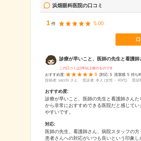
浜畑眼科医院
の口コミ
1
5.00
件
口
診療が早いこと、医師の先生と看護師さん
この口コミは1年以上前のものです
5
おすすめ度:
[
対応:
5
清潔感:
5
待ち時
投稿者: sacchi さん
受診者: 本人 (女性・ 40代)
受診時
おすすめ度
:
診療が早いこと、医師の先生と看護師さんた
から非常におすすめできる医院だと感じてい
やすいです。
対応
:
医師の先生、看護師さん、病院スタッフの方
患者さんへの対応がいつも良いという印象し