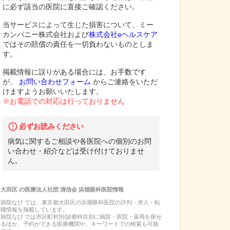
に必ず該当の医院に直接ご確認ください。
当サービスによって生じた損害について、ミー
カンパニー株式会社および
株式会社eヘルスケア
ではその賠償の責任を一切負わないものとしま
す。
掲載情報に誤りがある場合には、お手数です
が、
お問い合わせフォーム
からご連絡をいただ
けますようお願いいたします。
※お電話での対応は行っておりません
必ずお読みください
病気に関するご相談や各医院への個別のお問
い合わせ・紹介などは受け付けておりませ
ん。
大田区
の
医療法人社団 清信会 浜畑眼科医院
情報
病院なび では、
東京都
大田区
の
浜畑眼科医院
の
評判・求人・転
職
情報を掲載しています。
病院なび では市区町村別/診療科目別に病院・医院・薬局を探せ
るほか、予約ができる医療機関や、キーワードでの検索も可能