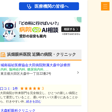
医療機関の皆様へ
浜畑眼科医院
近隣の病院・クリニック
城南福祉医療協会大田病院附属大森中診療所
内科, 脳神経内科, 糖尿病内科, ...
東京都大田区
大森中一丁目22番2号
3
口コミ:
1
件
大田病院が外来部門を完全独立し、ひとつの新しい病院と
して運営していること、通いやすいバス通りにあることか
ら、行きやすい外...
続きを読む
大森町眼科クリニック