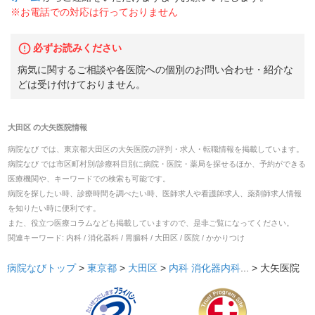
※お電話での対応は行っておりません
必ずお読みください
病気に関するご相談や各医院への個別のお問い合わせ・紹介な
どは受け付けておりません。
大田区
の
大矢医院
情報
病院なび では、
東京都
大田区
の
大矢医院
の
評判・求人・転職
情報を掲載しています。
病院なび では市区町村別/診療科目別に病院・医院・薬局を探せるほか、予約ができる
医療機関や、キーワードでの検索も可能です。
病院を探したい時、診療時間を調べたい時、医師求人や看護師求人、薬剤師求人情報
を知りたい時に便利です。
また、役立つ医療コラムなども掲載していますので、是非ご覧になってください。
関連キーワード:
内科 / 消化器科 / 胃腸科 / 大田区 / 医院 / かかりつけ
病院なびトップ
>
東京都
>
大田区
>
内科
消化器内科
... >
大矢医院