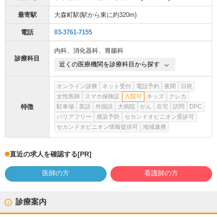
最寄駅
大森町駅
(駅から
東に約320m
)
電話
03-3761-7155
内科
、
消化器科
、
胃腸科
診療科目
近くの医療機関を診療科目から探す
オンライン診療
ネット受付
電話予約
夜間
日祝
女性医師
スマホ保険証
入院可
キッズ
クレカ
特徴
駐車場
英語
外国語
大病院
がん
在宅
訪問
DPC
バリアフリー
感染予防
セカンドオピニオン受診可
セカンドオピニオン情報提供可
地域連携
直近の求人を確認する
[PR]
医師の方
看護師の方
診療案内