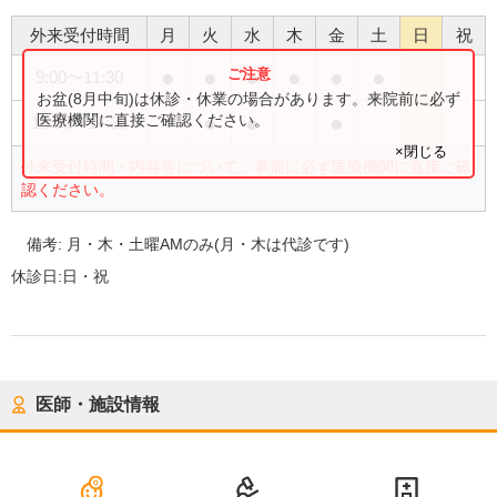
外来受付時間
月
火
水
木
金
土
日
祝
●
●
●
●
●
●
9:00
〜
11:30
お盆(8月中旬)は休診・休業の場合があります。来院前に必ず
●
●
●
医療機関に直接ご確認ください。
15:00
〜
17:30
×閉じる
外来受付時間・内容等について、事前に必ず医療機関に直接ご確
認ください。
備考:
月・木・土曜AMのみ(月・木は代診です)
休診日:
日・祝
医師・施設情報