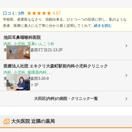
4.67
口コミ:
3
件
学校医、産業医もなさり、信頼出来る。ひとつ一つの症状に対し、私のような
患者、医療に素人にも丁寧に分かり易く説明してくれて...
続きを読む
池田耳鼻咽喉科医院
内科, 小児科, 耳鼻いんこう科
東京都大田区
大森西3丁目21-13-2F
医療法人社団 エキクリ
大森町駅前内科小児科クリニック
内科, 小児科, 循環器内科, ...
東京都大田区
大森西3-20-9
フォレストコート1F
大田区(内科)の病院・クリニック一覧
大矢医院
近隣の薬局