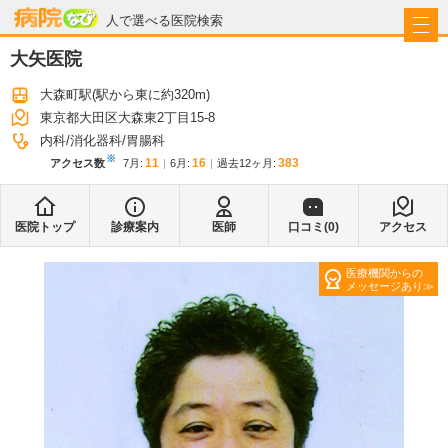
病院なび
人で選べる医院検索
大矢医院
大森町駅
(駅から
東に約320m
)
東京都大田区大森東2丁目15-8
内科
消化器科
胃腸科
※
11
16
383
アクセス数
7月
:
6月
:
過去12ヶ月:
医院トップ
診療案内
医師
口コミ(
0
)
アクセス
医療機関からの
メッセージあり