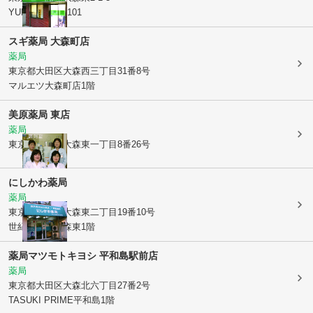
YUKEN大森東101
スギ薬局 大森町店
薬局
東京都大田区
大森西三丁目31番8号
マルエツ大森町店1階
美原薬局 東店
薬局
東京都大田区
大森東一丁目8番26号
にしかわ薬局
薬局
東京都大田区
大森東二丁目19番10号
世紀コーポ大森東1階
薬局マツモトキヨシ 平和島駅前店
薬局
東京都大田区
大森北六丁目27番2号
TASUKI PRIME平和島1階