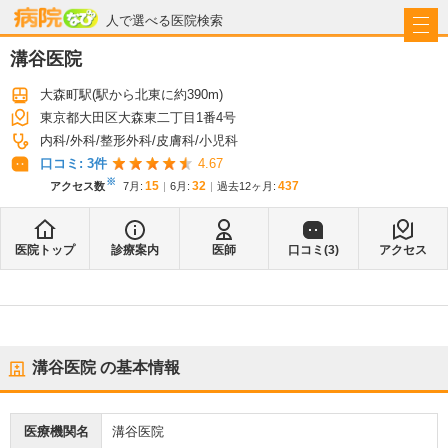
病院なび
人で選べる医院検索
溝谷医院
大森町駅
(駅から
北東に約390m
)
東京都大田区大森東二丁目1番4号
内科
外科
整形外科
皮膚科
小児科
口コミ:
3
件
4.67
※
15
32
437
アクセス数
7月
:
6月
:
過去12ヶ月:
医院トップ
診療案内
医師
口コミ(
3
)
アクセス
溝谷医院
の基本情報
医療機関名
溝谷医院