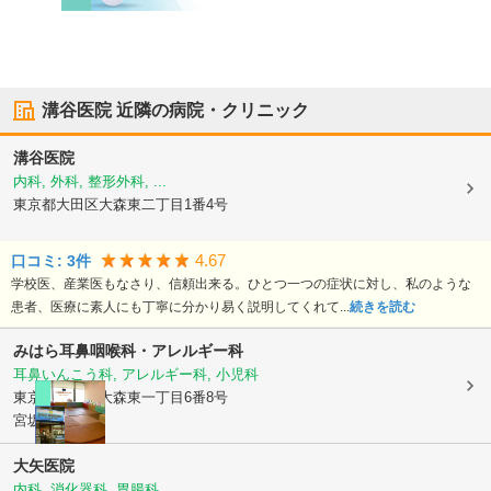
溝谷医院
近隣の病院・クリニック
溝谷医院
内科, 外科, 整形外科, ...
東京都大田区
大森東二丁目1番4号
4.67
口コミ:
3
件
学校医、産業医もなさり、信頼出来る。ひとつ一つの症状に対し、私のような
患者、医療に素人にも丁寧に分かり易く説明してくれて...
続きを読む
みはら耳鼻咽喉科・アレルギー科
耳鼻いんこう科, アレルギー科, 小児科
東京都大田区
大森東一丁目6番8号
宮坂ビル2階
大矢医院
内科, 消化器科, 胃腸科