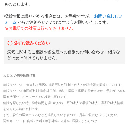
ものとします。
掲載情報に誤りがある場合には、お手数ですが、
お問い合わせフ
ォーム
からご連絡をいただけますようお願いいたします。
※お電話での対応は行っておりません
必ずお読みください
病気に関するご相談や各医院への個別のお問い合わせ・紹介な
どは受け付けておりません。
大田区
の
溝谷医院
情報
病院なび では、
東京都
大田区
の
溝谷医院
の
評判・求人・転職
情報を掲載しています。
病院なび では市区町村別/診療科目別に病院・医院・薬局を探せるほか、予約ができる
医療機関や、キーワードでの検索も可能です。
病院を探したい時、診療時間を調べたい時、医師求人や看護師求人、薬剤師求人情報
を知りたい時に便利です。
また、役立つ医療コラムなども掲載していますので、是非ご覧になってください。
関連キーワード:
内科 / 外科 / 整形外科 / 皮膚科 / 医院 / かかりつけ