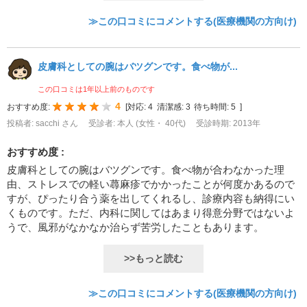
≫この口コミにコメントする(医療機関の方向け)
皮膚科としての腕はバツグンです。食べ物が...
この口コミは1年以上前のものです
4
おすすめ度:
[
対応:
4
清潔感:
3
待ち時間:
5
]
投稿者: sacchi さん
受診者: 本人 (女性・ 40代)
受診時期: 2013年
おすすめ度 :
皮膚科としての腕はバツグンです。食べ物が合わなかった理
由、ストレスでの軽い蕁麻疹でかかったことが何度かあるので
すが、ぴったり合う薬を出してくれるし、診療内容も納得にい
くものです。ただ、内科に関してはあまり得意分野ではないよ
うで、風邪がなかなか治らず苦労したこともあります。
>>もっと読む
≫この口コミにコメントする(医療機関の方向け)