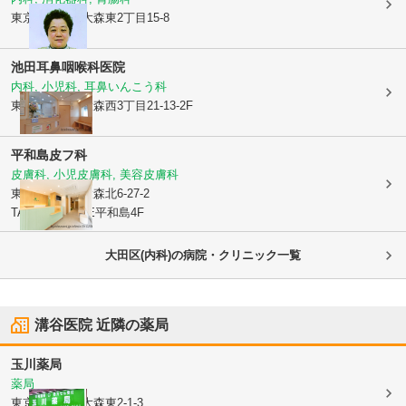
東京都大田区
大森東2丁目15-8
池田耳鼻咽喉科医院
内科, 小児科, 耳鼻いんこう科
東京都大田区
大森西3丁目21-13-2F
平和島皮フ科
皮膚科, 小児皮膚科, 美容皮膚科
東京都大田区
大森北6-27-2
TASUKI PRIME平和島4F
大田区(内科)の病院・クリニック一覧
溝谷医院
近隣の薬局
玉川薬局
薬局
東京都大田区
大森東2-1-3