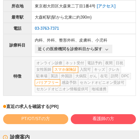
所在地
東京都大田区大森東二丁目1番4号
[アクセス]
最寄駅
大森町駅
(駅から
北東に約390m
)
電話
03-3763-7371
内科
、
外科
、
整形外科
、
皮膚科
、
小児科
診療科目
近くの医療機関を診療科目から探す
オンライン診療
ネット受付
電話予約
夜間
日祝
女性医師
スマホ保険証
入院可
キッズ
クレカ
特徴
駐車場
英語
外国語
大病院
がん
在宅
訪問
DPC
バリアフリー
感染予防
セカンドオピニオン受診可
セカンドオピニオン情報提供可
地域連携
直近の求人を確認する
[PR]
PT/OT/STの方
看護師の方
診療案内