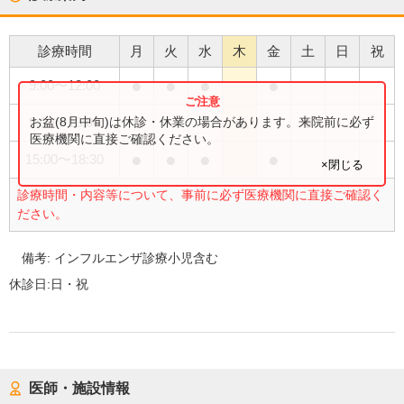
診療時間
月
火
水
木
金
土
日
祝
●
●
●
●
9:00
〜
12:00
●
●
お盆(8月中旬)は休診・休業の場合があります。来院前に必ず
9:00
〜
13:00
医療機関に直接ご確認ください。
●
●
●
●
15:00
〜
18:30
×閉じる
診療時間・内容等について、事前に必ず医療機関に直接ご確認く
ださい。
備考:
インフルエンザ診療小児含む
休診日:
日・祝
医師・施設情報