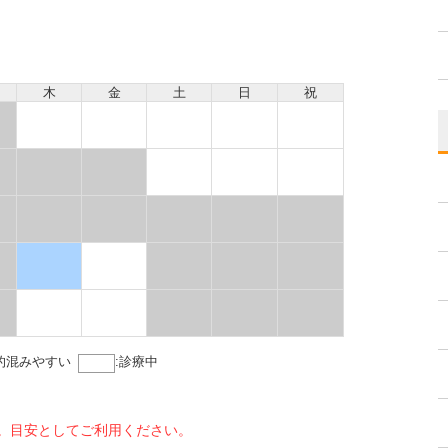
木
金
土
日
祝
的混みやすい
:
診療中
。目安としてご利用ください。