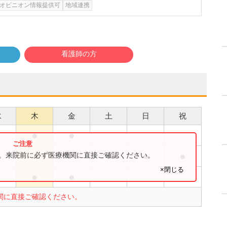
オピニオン情報提供可
地域連携
看護師の方
水
木
金
土
日
祝
●
●
●
●
●
す。来院前に必ず医療機関に直接ご確認ください。
×閉じる
●
●
関に直接ご確認ください。