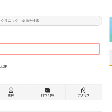
検索
ル2F
医師
口コミ(
0
)
アクセス