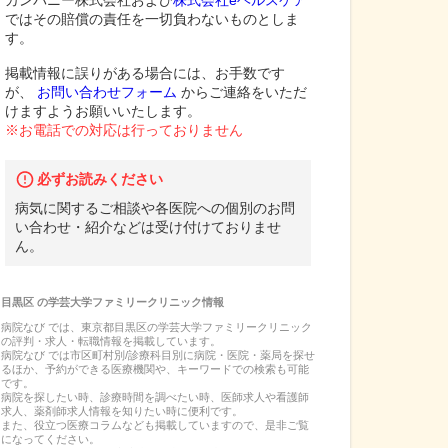
カンパニー株式会社および
株式会社eヘルスケア
ではその賠償の責任を一切負わないものとしま
す。
掲載情報に誤りがある場合には、お手数です
が、
お問い合わせフォーム
からご連絡をいただ
けますようお願いいたします。
※お電話での対応は行っておりません
必ずお読みください
病気に関するご相談や各医院への個別のお問
い合わせ・紹介などは受け付けておりませ
ん。
目黒区
の
学芸大学ファミリークリニック
情報
病院なび では、
東京都
目黒区
の
学芸大学ファミリークリニック
の
評判・求人・転職
情報を掲載しています。
病院なび では市区町村別/診療科目別に病院・医院・薬局を探せ
るほか、予約ができる医療機関や、キーワードでの検索も可能
です。
病院を探したい時、診療時間を調べたい時、医師求人や看護師
求人、薬剤師求人情報を知りたい時に便利です。
また、役立つ医療コラムなども掲載していますので、是非ご覧
になってください。