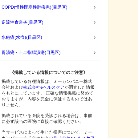
COPD(慢性閉塞性肺疾患)
(
目黒区
)
逆流性食道炎
(
目黒区
)
水疱瘡(水痘)
(
目黒区
)
胃潰瘍・十二指腸潰瘍
(
目黒区
)
《掲載している情報についてのご注意》
掲載している各種情報は、ミーカンパニー株式
会社および
株式会社eヘルスケア
が調査した情報
をもとにしています。 正確な情報掲載に努めて
おりますが、内容を完全に保証するものではあ
りません。
掲載されている医院を受診される場合は、事前
に必ず該当の医院に直接ご確認ください。
当サービスによって生じた損害について、ミー