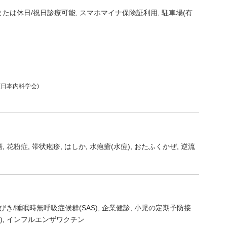
または休日/祝日診療可能
スマホマイナ保険証利用
駐車場(有
(日本内科学会)
瘍
花粉症
帯状疱疹
はしか
水疱瘡(水痘)
おたふくかぜ
逆流
びき/睡眠時無呼吸症候群(SAS)
企業健診
小児の定期予防接
)
インフルエンザワクチン