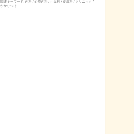
関連キーワード:
内科 / 心療内科 / 小児科 / 皮膚科 / クリニック /
かかりつけ