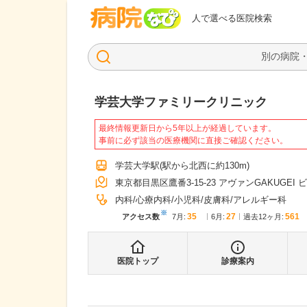
病院なび
人で選べる医院検索
学芸大学ファミリークリニック
最終情報更新日から5年以上が経過しています。
事前に必ず該当の医療機関に直接ご確認ください。
学芸大学駅
(駅から
北西に約130m
)
東京都目黒区鷹番3-15-23 アヴァンGAKUGEI ビ
内科
心療内科
小児科
皮膚科
アレルギー科
※
35
27
561
アクセス数
7月
:
6月
:
過去12ヶ月:
医院トップ
診療案内