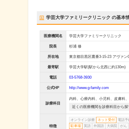
学芸大学ファミリークリニック
の基本
医療機関名
学芸大学ファミリークリニック
院長
杉浦 修
所在地
東京都目黒区鷹番3-15-23 アヴァンG
最寄駅
学芸大学駅
(駅から
北西に約130m
)
電話
03-5768-3930
公式HP
http://www.g-family.com
内科
、
心療内科
、
小児科
、
皮膚科
、
診療科目
近くの医療機関を診療科目から探
オンライン診療
ネット受付
電話予
特徴
駐車場
英語
外国語
大病院
がん