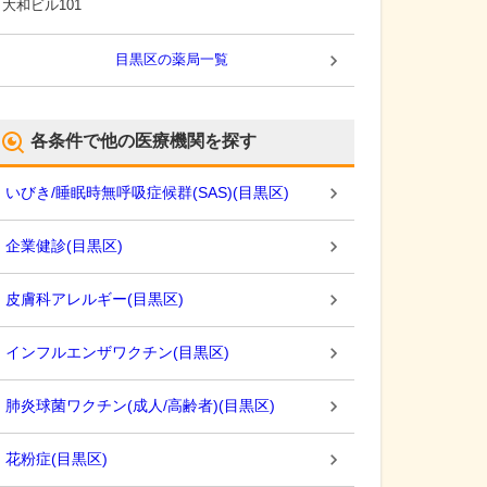
大和ビル101
目黒区
の薬局一覧
各条件で他の医療機関を探す
いびき/睡眠時無呼吸症候群(SAS)
(
目黒区
)
企業健診
(
目黒区
)
皮膚科アレルギー
(
目黒区
)
インフルエンザワクチン
(
目黒区
)
肺炎球菌ワクチン(成人/高齢者)
(
目黒区
)
花粉症
(
目黒区
)