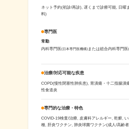
ネット予約(初診/再診)
遅くまで診療可能
日曜
料)
専門医
常勤
内科専門医
または総合内科専門医
(日本専門医機構)
治療/対応可能な疾患
COPD(慢性閉塞性肺疾患)
胃潰瘍・十二指腸潰
性食道炎
専門的な治療・特色
COVID-19検査/治療
皮膚科アレルギー
乾癬
い
種
肝炎ワクチン
肺炎球菌ワクチン(成人/高齢者