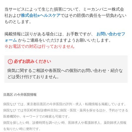
当サービスによって生じた損害について、ミーカンパニー株式会
社および
株式会社eヘルスケア
ではその賠償の責任を一切負わない
ものとします。
掲載情報に誤りがある場合には、お手数ですが、
お問い合わせフ
ォーム
からご連絡をいただけますようお願いいたします。
※お電話での対応は行っておりません
必ずお読みください
病気に関するご相談や各医院への個別のお問い合わせ・紹介な
どは受け付けておりません。
目黒区
の
今井医院
情報
病院なび では、
東京都
目黒区
の
今井医院
の
評判・求人・転職
情報を掲載しています。
病院なび では市区町村別/診療科目別に病院・医院・薬局を探せるほか、予約ができる
医療機関や、キーワードでの検索も可能です。
病院を探したい時、診療時間を調べたい時、医師求人や看護師求人、薬剤師求人情報
を知りたい時に便利です。