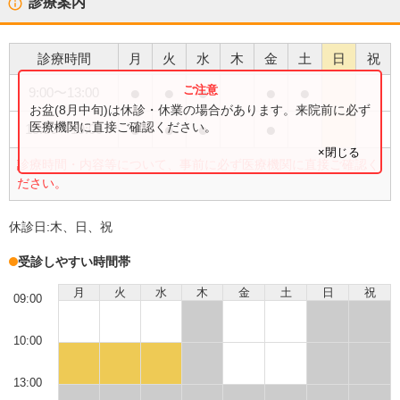
診療案内
診療時間
月
火
水
木
金
土
日
祝
●
●
●
●
●
9:00
〜
13:00
お盆(8月中旬)は休診・休業の場合があります。来院前に必ず
●
●
●
●
医療機関に直接ご確認ください。
15:30
〜
19:00
×閉じる
診療時間・内容等について、事前に必ず医療機関に直接ご確認く
ださい。
休診日:
木、日、祝
受診しやすい時間帯
月
火
水
木
金
土
日
祝
09:00
10:00
13:00