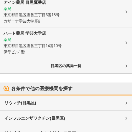
アイン薬局 目黒鷹番店
薬局
東京都目黒区
鷹番三丁目6番18号
カザーナ学芸大学1階
ハート薬局 学芸大学店
薬局
東京都目黒区
鷹番三丁目14番10号
保母ビル1階
目黒区
の薬局一覧
各条件で他の医療機関を探す
リウマチ
(
目黒区
)
インフルエンザワクチン
(
目黒区
)