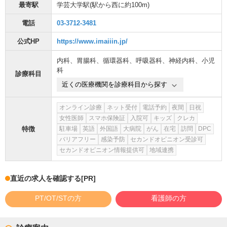
最寄駅
学芸大学駅
(駅から
西に約100m
)
電話
03-3712-3481
公式HP
https://www.imaiiin.jp/
内科
、
胃腸科
、
循環器科
、
呼吸器科
、
神経内科
、
小児
科
診療科目
近くの医療機関を診療科目から探す
オンライン診療
ネット受付
電話予約
夜間
日祝
女性医師
スマホ保険証
入院可
キッズ
クレカ
特徴
駐車場
英語
外国語
大病院
がん
在宅
訪問
DPC
バリアフリー
感染予防
セカンドオピニオン受診可
セカンドオピニオン情報提供可
地域連携
直近の求人を確認する
[PR]
PT/OT/STの方
看護師の方