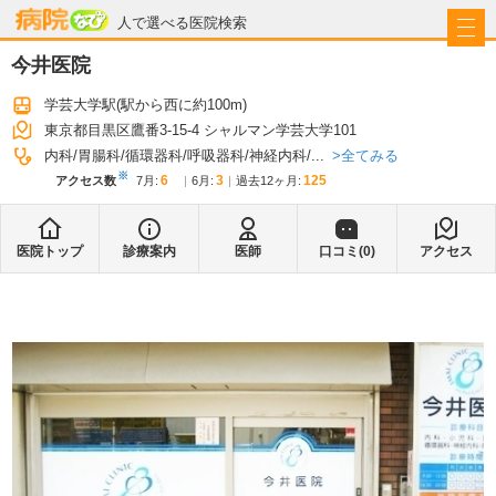
病院なび
人で選べる医院検索
今井医院
学芸大学駅
(駅から
西に約100m
)
東京都目黒区鷹番3-15-4 シャルマン学芸大学101
全てみる
内科
胃腸科
循環器科
呼吸器科
神経内科
...
※
6
3
125
アクセス数
7月
:
6月
:
過去12ヶ月:
医院トップ
診療案内
医師
口コミ(
0
)
アクセス