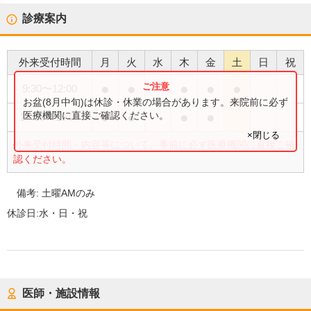
診療案内
外来受付時間
月
火
水
木
金
土
日
祝
●
●
●
●
●
9:30
〜
12:00
お盆(8月中旬)は休診・休業の場合があります。来院前に必ず
●
●
●
●
医療機関に直接ご確認ください。
17:30
〜
19:00
×閉じる
外来受付時間・内容等について、事前に必ず医療機関に直接ご確
認ください。
備考:
土曜AMのみ
休診日:
水・日・祝
医師・施設情報