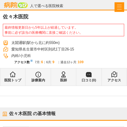
病院なび
人で選べる医院検索
佐々木医院
最終情報更新日から5年以上が経過しています。
事前に必ず該当の医療機関に直接ご確認ください。
太閤通駅
(駅から
北に約550m
)
愛知県名古屋市中村区則武1丁目26-15
内科
小児科
※
6
9
109
アクセス数
7月
:
6月
:
過去12ヶ月:
医院トップ
診療案内
医師
口コミ(
0
)
アクセス
佐々木医院
の基本情報