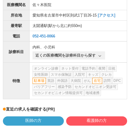
医療機関名
佐々木医院
所在地
愛知県名古屋市中村区則武1丁目26-15
[アクセス]
最寄駅
太閤通駅
(駅から
北に約550m
)
電話
052-451-0066
内科
、
小児科
診療科目
近くの医療機関を診療科目から探す
オンライン診療
ネット受付
電話予約
夜間
日祝
女性医師
スマホ保険証
入院可
キッズ
クレカ
特徴
駐車場
英語
外国語
大病院
がん
在宅
訪問
DPC
バリアフリー
感染予防
セカンドオピニオン受診可
セカンドオピニオン情報提供可
地域連携
直近の求人を確認する
[PR]
医師の方
看護師の方