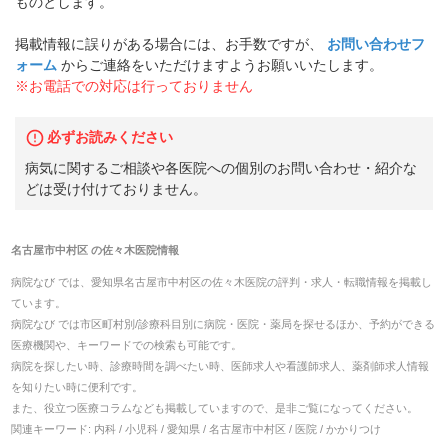
ものとします。
掲載情報に誤りがある場合には、お手数ですが、
お問い合わせフ
ォーム
からご連絡をいただけますようお願いいたします。
※お電話での対応は行っておりません
必ずお読みください
病気に関するご相談や各医院への個別のお問い合わせ・紹介な
どは受け付けておりません。
名古屋市中村区
の
佐々木医院
情報
病院なび では、
愛知県
名古屋市中村区
の
佐々木医院
の
評判・求人・転職
情報を掲載し
ています。
病院なび では市区町村別/診療科目別に病院・医院・薬局を探せるほか、予約ができる
医療機関や、キーワードでの検索も可能です。
病院を探したい時、診療時間を調べたい時、医師求人や看護師求人、薬剤師求人情報
を知りたい時に便利です。
また、役立つ医療コラムなども掲載していますので、是非ご覧になってください。
関連キーワード:
内科 / 小児科 / 愛知県 / 名古屋市中村区 / 医院 / かかりつけ