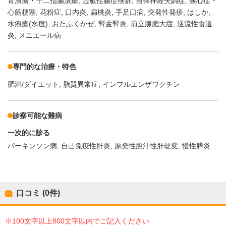
胃潰瘍・十二指腸潰瘍
過敏性腸症候群
自律神経失調症
狭心症・
心筋梗塞
花粉症
口内炎
扁桃炎
手足口病
突発性発疹
はしか
水疱瘡(水痘)
おたふくかぜ
腎盂腎炎
前立腺肥大症
逆流性食道
炎
メニエール病
専門的な治療・特色
肥満/ダイエット
脂質異常症
インフルエンザワクチン
診察可能な難病
一次的に診る
パーキンソン病
自己免疫性肝炎
原発性胆汁性肝硬変
慢性膵炎
口コミ (0件)
※100文字以上800文字以内でご記入ください