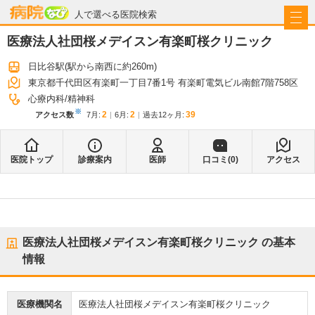
病院なび
人で選べる医院検索
医療法人社団桜メデイスン有楽町桜クリニック
日比谷駅
(駅から
南西に約260m
)
東京都千代田区有楽町一丁目7番1号 有楽町電気ビル南館7階758区
心療内科
精神科
※
2
2
39
アクセス数
7月
:
6月
:
過去12ヶ月:
医院トップ
診療案内
医師
口コミ(
0
)
アクセス
医療法人社団桜メデイスン有楽町桜クリニック
の基本
情報
医療機関名
医療法人社団桜メデイスン有楽町桜クリニック