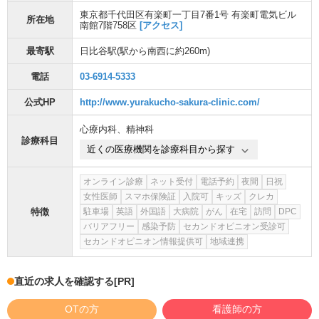
東京都千代田区有楽町一丁目7番1号 有楽町電気ビル
所在地
南館7階758区
[アクセス]
最寄駅
日比谷駅
(駅から
南西に約260m
)
電話
03-6914-5333
公式HP
http://www.yurakucho-sakura-clinic.com/
心療内科
、
精神科
診療科目
近くの医療機関を診療科目から探す
オンライン診療
ネット受付
電話予約
夜間
日祝
女性医師
スマホ保険証
入院可
キッズ
クレカ
特徴
駐車場
英語
外国語
大病院
がん
在宅
訪問
DPC
バリアフリー
感染予防
セカンドオピニオン受診可
セカンドオピニオン情報提供可
地域連携
直近の求人を確認する
[PR]
OTの方
看護師の方