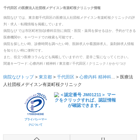
千代田区
の
医療法人社団桜メデイスン有楽町桜クリニック
情報
病院なび では、
東京都
千代田区
の
医療法人社団桜メデイスン有楽町桜クリニック
の
評
判・求人・転職
情報を掲載しています。
病院なび では市区町村別/診療科目別に病院・医院・薬局を探せるほか、予約ができる
医療機関や、キーワードでの検索も可能です。
病院を探したい時、診療時間を調べたい時、医師求人や看護師求人、薬剤師求人情報
を知りたい時に便利です。
また、役立つ医療コラムなども掲載していますので、是非ご覧になってください。
関連キーワード:
心療内科 / 精神科 / 東京都 / 千代田区 / クリニック / かかりつけ
病院なびトップ
>
東京都
>
千代田区
>
心療内科
精神科
... >
医療法
人社団桜メデイスン有楽町桜クリニック
プライバシーマー
クについて