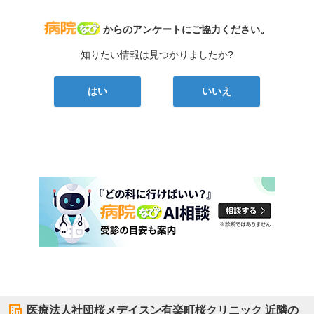
病院なび
からのアンケートにご協力ください。
知りたい情報は見つかりましたか?
はい
いいえ
医療法人社団桜メデイスン有楽町桜クリニック
近隣の