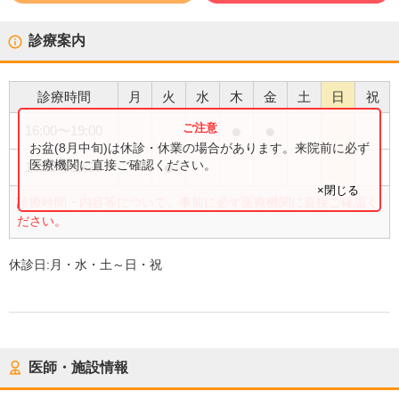
診療案内
診療時間
月
火
水
木
金
土
日
祝
●
●
16:00
〜
19:00
お盆(8月中旬)は休診・休業の場合があります。来院前に必ず
●
医療機関に直接ご確認ください。
16:30
〜
19:30
×閉じる
診療時間・内容等について、事前に必ず医療機関に直接ご確認く
ださい。
休診日:
月・水・土～日・祝
医師・施設情報