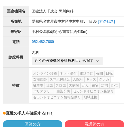
医療機関名
医療法人千成会 黒川内科
所在地
愛知県名古屋市中村区中村中町3丁目86
[アクセス]
最寄駅
中村公園駅
(駅から
南東に約410m
)
電話
052-482-7660
内科
診療科目
近くの医療機関を診療科目から探す
オンライン診療
ネット受付
電話予約
夜間
日祝
女性医師
スマホ保険証
入院可
キッズ
クレカ
特徴
駐車場
英語
外国語
大病院
がん
在宅
訪問
DPC
バリアフリー
感染予防
セカンドオピニオン受診可
セカンドオピニオン情報提供可
地域連携
直近の求人を確認する
[PR]
医師の方
看護師の方