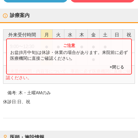
診療案内
外来受付時間
月
火
水
木
金
土
日
祝
●
●
●
●
●
●
9:00
〜
12:30
お盆(8月中旬)は休診・休業の場合があります。来院前に必ず
●
●
●
●
医療機関に直接ご確認ください。
17:00
〜
19:00
×閉じる
外来受付時間・内容等について、事前に必ず医療機関に直接ご確
認ください。
備考:
木・土曜AMのみ
休診日:
日、祝
医師・施設情報