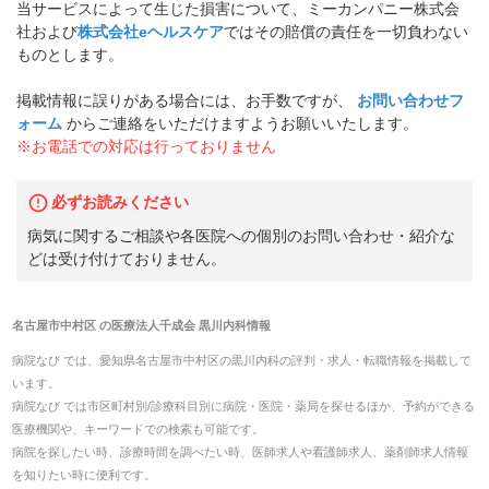
当サービスによって生じた損害について、ミーカンパニー株式会
社および
株式会社eヘルスケア
ではその賠償の責任を一切負わない
ものとします。
掲載情報に誤りがある場合には、お手数ですが、
お問い合わせフ
ォーム
からご連絡をいただけますようお願いいたします。
※お電話での対応は行っておりません
必ずお読みください
病気に関するご相談や各医院への個別のお問い合わせ・紹介な
どは受け付けておりません。
名古屋市中村区
の
医療法人千成会 黒川内科
情報
病院なび では、
愛知県
名古屋市中村区
の
黒川内科
の
評判・求人・転職
情報を掲載して
います。
病院なび では市区町村別/診療科目別に病院・医院・薬局を探せるほか、予約ができる
医療機関や、キーワードでの検索も可能です。
病院を探したい時、診療時間を調べたい時、医師求人や看護師求人、薬剤師求人情報
を知りたい時に便利です。