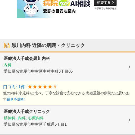
黒川内科
近隣の病院・クリニック
医療法人千成会
黒川内科
内科
愛知県名古屋市中村区
中村中町3丁目86
5
口コミ:
1
件
他の内科(小児科)と比べ、丁寧な診察で安心できる 患者重視の病院だと思いま
す
続きを読む
医療法人
千成クリニック
精神科, 内科, 心療内科
愛知県名古屋市中村区
千成通5丁目1