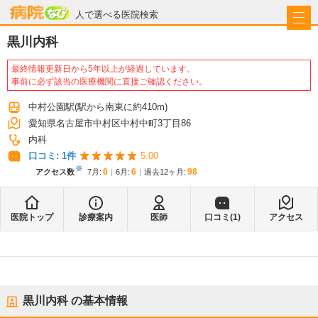
病院なび
人で選べる医院検索
黒川内科
最終情報更新日から5年以上が経過しています。
事前に必ず該当の医療機関に直接ご確認ください。
中村公園駅
(駅から
南東に約410m
)
愛知県名古屋市中村区中村中町3丁目86
内科
口コミ:
1
件
5.00
※
6
6
98
アクセス数
7月
:
6月
:
過去12ヶ月:
医院トップ
診療案内
医師
口コミ(
1
)
アクセス
黒川内科
の基本情報