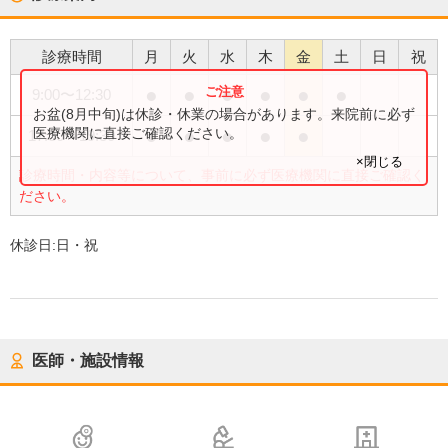
診療時間
月
火
水
木
金
土
日
祝
●
●
●
●
●
●
9:00
〜
12:30
お盆(8月中旬)は休診・休業の場合があります。来院前に必ず
●
●
●
●
●
医療機関に直接ご確認ください。
17:30
〜
19:30
×閉じる
診療時間・内容等について、事前に必ず医療機関に直接ご確認く
ださい。
休診日:
日・祝
医師・施設情報