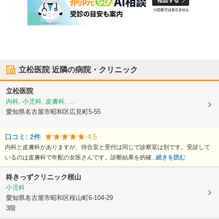
立松医院
近隣の病院・クリニック
立松医院
内科, 小児科, 皮膚科, ...
愛知県名古屋市昭和区
広見町5-55
4.5
口コミ:
2
件
内科と皮膚科がありますが、待合室と受付は同じで診察室は別です。受診して
いるのは皮膚科で年配の女医さんです。診断結果を的確...
続きを読む
柊きっずクリニック桜山
小児科
愛知県名古屋市昭和区
桜山町6-104-29
3階