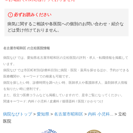
必ずお読みください
病気に関するご相談や各医院への個別のお問い合わせ・紹介な
どは受け付けておりません。
名古屋市昭和区
の
立松医院
情報
病院なび では、
愛知県
名古屋市昭和区
の
立松医院
の
評判・求人・転職
情報を掲載して
います。
病院なび では市区町村別/診療科目別に病院・医院・薬局を探せるほか、予約ができる
医療機関や、キーワードでの検索も可能です。
病院を探したい時、診療時間を調べたい時、医師求人や看護師求人、薬剤師求人情報
を知りたい時に便利です。
また、役立つ医療コラムなども掲載していますので、是非ご覧になってください。
関連キーワード:
内科 / 小児科 / 皮膚科 / 循環器科 / 医院 / かかりつけ
病院なびトップ
>
愛知県
>
名古屋市昭和区
>
内科
小児科
... >
立松
医院