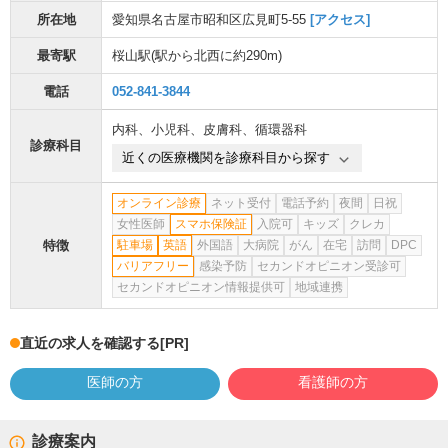
所在地
愛知県名古屋市昭和区広見町5-55
[アクセス]
最寄駅
桜山駅
(駅から
北西に約290m
)
電話
052-841-3844
内科
、
小児科
、
皮膚科
、
循環器科
診療科目
近くの医療機関を診療科目から探す
オンライン診療
ネット受付
電話予約
夜間
日祝
女性医師
スマホ保険証
入院可
キッズ
クレカ
特徴
駐車場
英語
外国語
大病院
がん
在宅
訪問
DPC
バリアフリー
感染予防
セカンドオピニオン受診可
セカンドオピニオン情報提供可
地域連携
直近の求人を確認する
[PR]
医師の方
看護師の方
診療案内