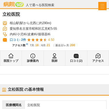
病院なび
人で選べる医院検索
立松医院
桜山駅
(駅から
北西に約290m
)
愛知県名古屋市昭和区広見町5-55
内科
小児科
皮膚科
循環器科
口コミ:
2
件
4.50
※
18
21
200
アクセス数
7月
:
6月
:
過去12ヶ月:
医院トップ
診療案内
医師
口コミ(
2
)
アクセス
立松医院
の基本情報
医療機関名
立松医院