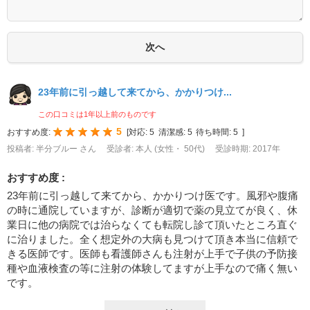
23年前に引っ越して来てから、かかりつけ...
この口コミは1年以上前のものです
5
おすすめ度:
[
対応:
5
清潔感:
5
待ち時間:
5
]
投稿者: 半分ブルー さん
受診者: 本人 (女性・ 50代)
受診時期: 2017年
おすすめ度 :
23年前に引っ越して来てから、かかりつけ医です。風邪や腹痛
の時に通院していますが、診断が適切で薬の見立てが良く、休
業日に他の病院では治らなくても転院し診て頂いたところ直ぐ
に治りました。全く想定外の大病も見つけて頂き本当に信頼で
きる医師です。医師も看護師さんも注射が上手で子供の予防接
種や血液検査の等に注射の体験してますが上手なので痛く無い
です。