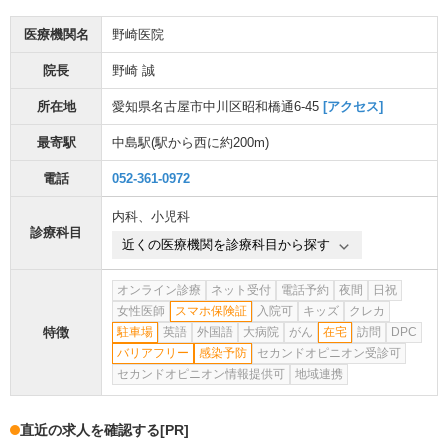
医療機関名
野崎医院
院長
野崎 誠
所在地
愛知県名古屋市中川区昭和橋通6-45
[アクセス]
最寄駅
中島駅
(駅から
西に約200m
)
電話
052-361-0972
内科
、
小児科
診療科目
近くの医療機関を診療科目から探す
オンライン診療
ネット受付
電話予約
夜間
日祝
女性医師
スマホ保険証
入院可
キッズ
クレカ
特徴
駐車場
英語
外国語
大病院
がん
在宅
訪問
DPC
バリアフリー
感染予防
セカンドオピニオン受診可
セカンドオピニオン情報提供可
地域連携
直近の求人を確認する
[PR]