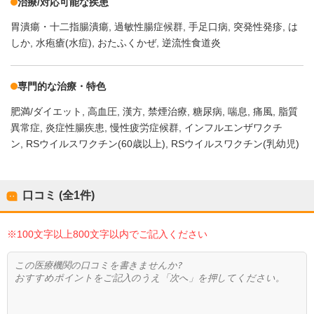
治療/対応可能な疾患
胃潰瘍・十二指腸潰瘍
過敏性腸症候群
手足口病
突発性発疹
は
しか
水疱瘡(水痘)
おたふくかぜ
逆流性食道炎
専門的な治療・特色
肥満/ダイエット
高血圧
漢方
禁煙治療
糖尿病
喘息
痛風
脂質
異常症
炎症性腸疾患
慢性疲労症候群
インフルエンザワクチ
ン
RSウイルスワクチン(60歳以上)
RSウイルスワクチン(乳幼児)
口コミ (全
1
件)
※100文字以上800文字以内でご記入ください