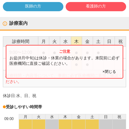
医師の方
看護師の方
診療案内
診療時間
月
火
水
木
金
土
日
祝
●
●
●
●
●
9:00
〜
12:00
お盆(8月中旬)は休診・休業の場合があります。来院前に必ず
●
●
●
●
医療機関に直接ご確認ください。
16:00
〜
19:00
×閉じる
診療時間・内容等について、事前に必ず医療機関に直接ご確認く
ださい。
休診日:
水、日、祝
受診しやすい時間帯
月
火
水
木
金
土
日
祝
09:00