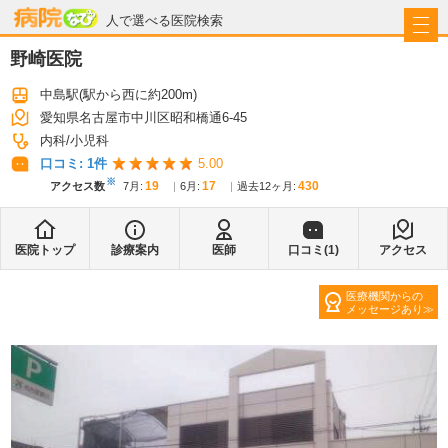
病院なび
人で選べる医院検索
野崎医院
中島駅
(駅から
西に約200m
)
愛知県名古屋市中川区昭和橋通6-45
内科
小児科
口コミ:
1
件
5.00
※
19
17
430
アクセス数
7月
:
6月
:
過去12ヶ月:
医院トップ
診療案内
医師
口コミ(
1
)
アクセス
医療機関からの
メッセージあり