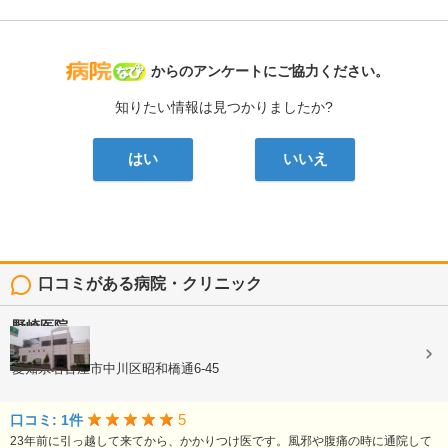
病院なび
からのアンケートにご協力ください。
知りたい情報は見つかりましたか?
はい
いいえ
口コミがある病院・クリニック
野崎医院
内科, 小児科
愛知県名古屋市中川区昭和橋通6-45
5
口コミ: 1件
23年前に引っ越して来てから、かかりつけ医です。風邪や腹痛の時に通院して