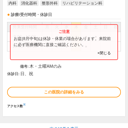
内科
消化器科
整形外科
リハビリテーション科
診療/受付時間・休診日
外来受付時間
月
火
水
木
金
土
日
祝
9:00～12:00
●
●
●
●
●
●
お盆(8月中旬)は休診・休業の場合があります。来院前
に必ず医療機関に直接ご確認ください。
16:00～19:00
●
●
●
●
×閉じる
木・土曜AMのみ
備考:
日、祝
休診日:
この医院の詳細をみる
※
アクセス数