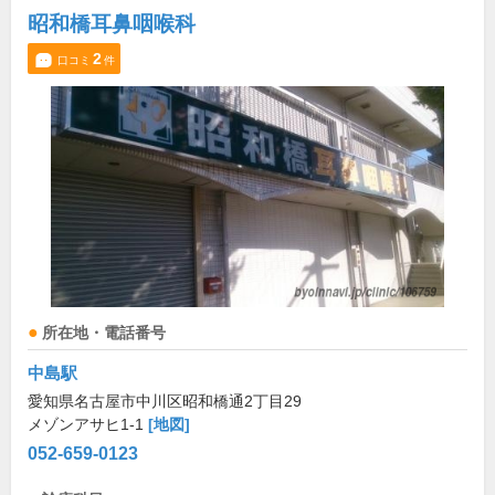
昭和橋耳鼻咽喉科
2
口コミ
件
所在地・電話番号
中島駅
愛知県名古屋市中川区昭和橋通2丁目29
メゾンアサヒ1-1
[地図]
052-659-0123