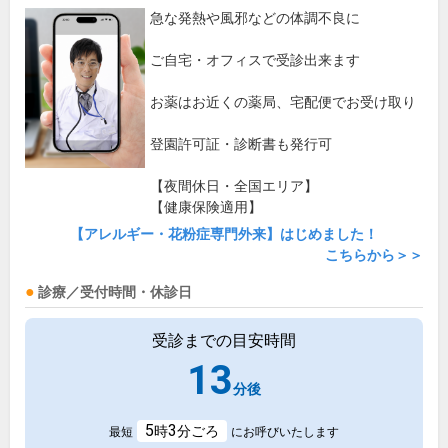
急な発熱や風邪などの体調不良に
ご自宅・オフィスで受診出来ます
お薬はお近くの薬局、宅配便でお受け取り
登園許可証・診断書も発行可
【夜間休日・全国エリア】
【健康保険適用】
【アレルギー・花粉症専門外来】はじめました！
こちらから＞＞
診療／受付時間・休診日
受診までの目安時間
13
分後
5
3
時
分ごろ
最短
にお呼びいたします