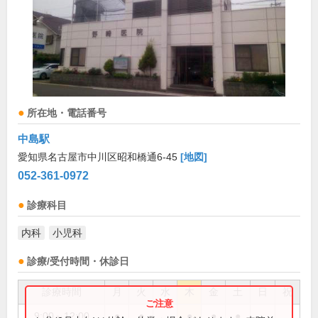
所在地・電話番号
中島駅
愛知県名古屋市中川区昭和橋通6-45
[地図]
052-361-0972
診療科目
内科
小児科
診療/受付時間・休診日
診療時間
月
火
水
木
金
土
日
祝
9:00～12:00
●
●
●
●
●