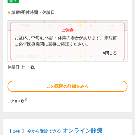
薬局
診療/受付時間・休診日
営業時間
月
火
水
木
金
土
日
祝
8:30～12:30
●
お盆(8月中旬)は休診・休業の場合があります。来院前
に必ず医療機関に直接ご確認ください。
8:30～18:00
●
×閉じる
8:30～19:10
●
●
●
●
日・祝
休業日:
この医院の詳細をみる
※
アクセス数
オンライン診療
【 24h 】 今から受診できる