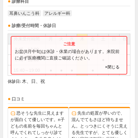
診療科目
耳鼻いんこう科
アレルギー科
診療/受付時間・休診日
外来受付時間
月
火
水
木
金
土
日
祝
8:45～12:00
●
●
●
●
お盆(8月中旬)は休診・休業の場合があります。来院前
に必ず医療機関に直接ご確認ください。
8:45～12:30
●
×閉じる
15:40～19:00
●
●
●
●
木、日、祝
休診日:
口コミ
恐そうな先生に見えます
先生の処置が早いので、
が面白くて優しいです。n子
混んでてもさほど待ちませ
どもの名前を毎回ちゃんと
ん。とっつきにくそうに見え
呼んでくれてしっかり診て
る先生ですが、とても優しく