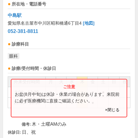
所在地・電話番号
中島駅
愛知県名古屋市中川区昭和橋通6丁目4
[地図]
052-381-8811
診療科目
眼科
診療/受付時間・休診日
外来受付時間
月
火
水
木
金
土
日
祝
9:00～12:30
●
●
●
●
●
●
お盆(8月中旬)は休診・休業の場合があります。来院前
に必ず医療機関に直接ご確認ください。
16:30～18:30
●
●
●
●
×閉じる
木・土曜AMのみ
備考:
日、祝
休診日: