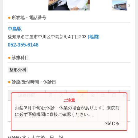
所在地・電話番号
中島駅
愛知県名古屋市中川区中島新町4丁目203
[地図]
052-355-6148
診療科目
整形外科
診療/受付時間・休診日
診療時間
月
火
水
木
金
土
日
祝
9:00～12:00
●
●
●
●
●
●
お盆(8月中旬)は休診・休業の場合があります。来院前
に必ず医療機関に直接ご確認ください。
16:00～19:00
●
●
●
●
×閉じる
水・土午後、日、祝
休診日: