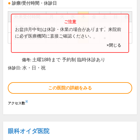
診療/受付時間・休診日
外来受付時間
月
火
水
木
金
土
日
祝
9:30～13:00
●
●
●
●
●
お盆(8月中旬)は休診・休業の場合があります。来院前
に必ず医療機関に直接ご確認ください。
14:30～18:30
●
●
●
●
●
×閉じる
土曜18時まで 予約制 臨時休診あり
備考:
水・日・祝
休診日:
この医院の詳細をみる
※
アクセス数
眼科オイダ医院