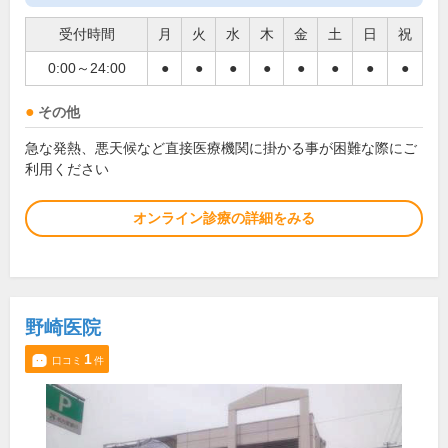
受付時間
月
火
水
木
金
土
日
祝
0:00～24:00
●
●
●
●
●
●
●
●
その他
急な発熱、悪天候など直接医療機関に掛かる事が困難な際にご
利用ください
オンライン診療の詳細をみる
野崎医院
1
口コミ
件