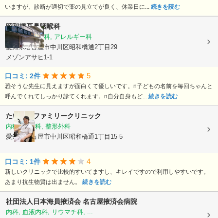
いますが、診断が適切で薬の見立てが良く、休業日に...
続きを読む
昭和橋耳鼻咽喉科
耳鼻いんこう科, アレルギー科
愛知県名古屋市中川区昭和橋通2丁目29
メゾンアサヒ1-1
5
口コミ: 2件
恐そうな先生に見えますが面白くて優しいです。n子どもの名前を毎回ちゃんと
呼んでくれてしっかり診てくれます。n自分自身もど...
続きを読む
たいようファミリークリニック
内科, 小児科, 整形外科
愛知県名古屋市中川区昭和橋通1丁目15-5
4
口コミ: 1件
新しいクリニックで比較的すいてますし、キレイですので利用しやすいです。
あまり抗生物質は出ません。
続きを読む
社団法人日本海員掖済会
名古屋掖済会病院
内科, 血液内科, リウマチ科, ...