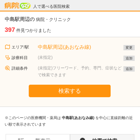
病院なび
人で選べる医院検索
中島駅周辺の
病院・クリニック
397
件見つかりました
中島駅周辺(あおなみ線)
エリア/駅
変更
(未指定)
診療科目
追加
(未指定)フリーワード、予約、専門、症状など
詳細条件
追加
で検索できます
検索する
※このページの医療機関・薬局は
中島駅(あおなみ線)
を中心に直線距離の近
い順で表示されています