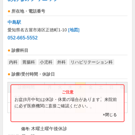
所在地・電話番号
中島駅
愛知県名古屋市港区正徳町1-10
[地図]
052-665-5552
診療科目
内科
胃腸科
小児科
外科
リハビリテーション科
診療/受付時間・休診日
診療時間
月
火
水
木
金
土
日
祝
9:00～12:00
●
●
●
●
●
●
お盆(8月中旬)は休診・休業の場合があります。来院前
に必ず医療機関に直接ご確認ください。
15:30～18:30
●
●
●
●
×閉じる
木曜土曜午後休診
備考: