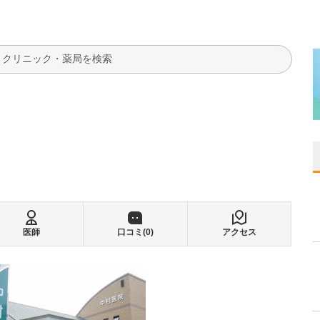
検索
医師
口コミ(
0
)
アクセス