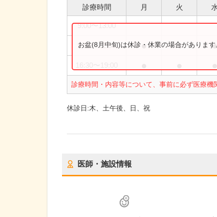
診療時間
月
火
9:00
〜
13:00
●
●
お盆(8月中旬)は休診・休業の場合がありま
9:30
〜
12:30
●
●
16:30
〜
19:00
診療時間・内容等について、事前に必ず医療機
休診日:
木、土午後、日、祝
医師・施設情報