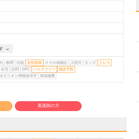
す
約
夜間
日祝
女性医師
スマホ保険証
入院可
キッズ
クレカ
在宅
訪問
DPC
バリアフリー
感染予防
オピニオン情報提供可
地域連携
看護師の方