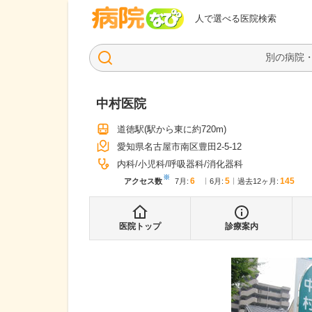
病院なび
人で選べる医院検索
中村医院
道徳駅
(駅から
東に約720m
)
愛知県名古屋市南区豊田2-5-12
内科
小児科
呼吸器科
消化器科
※
6
5
145
アクセス数
7月
:
6月
:
過去12ヶ月:
医院トップ
診療案内