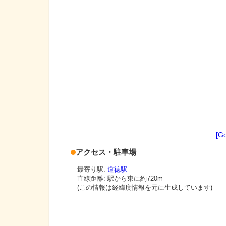
[G
アクセス・駐車場
最寄り駅:
道徳駅
直線距離: 駅から
東に約720m
(この情報は経緯度情報を元に生成しています)