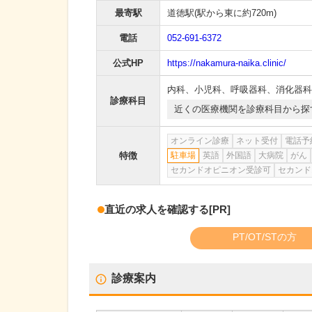
最寄駅
道徳駅
(駅から
東に約720m
)
電話
052-691-6372
公式HP
https://nakamura-naika.clinic/
内科
、
小児科
、
呼吸器科
、
消化器科
診療科目
近くの医療機関を診療科目から探
オンライン診療
ネット受付
電話予
特徴
駐車場
英語
外国語
大病院
がん
セカンドオピニオン受診可
セカンド
直近の求人を確認する
[PR]
PT/OT/STの方
診療案内