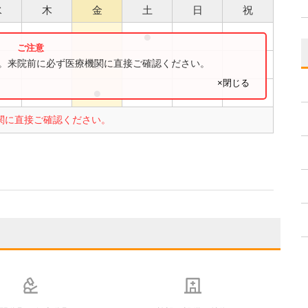
水
木
金
土
日
祝
●
●
●
す。来院前に必ず医療機関に直接ご確認ください。
×閉じる
●
●
関に直接ご確認ください。