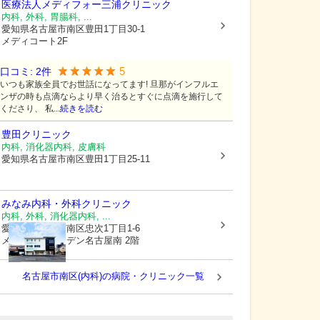
医療法人メディフォー
三浦クリニック
内科, 外科, 胃腸科, ...
愛知県名古屋市南区
豊田1丁目30-1
メディコート2F
5
口コミ:
2
件
いつも家族全員でお世話になってます! 旦那がインフルエ
ンザの時も点滴ならより早く治るとすぐに点滴を施行して
くださり、 私...
続きを読む
豊田クリニック
内科, 消化器内科, 皮膚科
愛知県名古屋市南区
豊田1丁目25-11
みなみ内科・外科クリニック
内科, 外科, 消化器内科, ...
愛知県名古屋市南区
忠次1丁目1-6
メディカルガーデン名古屋南 2階
名古屋市南区(内科)の病院・クリニック一覧