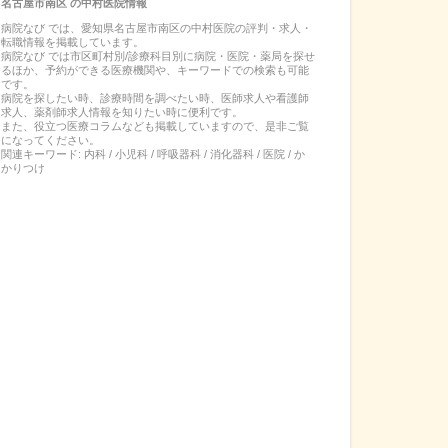
名古屋市南区
の
中村医院
情報
病院なび では、
愛知県
名古屋市南区
の
中村医院
の
評判・求人・
転職
情報を掲載しています。
病院なび では市区町村別/診療科目別に病院・医院・薬局を探せ
るほか、予約ができる医療機関や、キーワードでの検索も可能
です。
病院を探したい時、診療時間を調べたい時、医師求人や看護師
求人、薬剤師求人情報を知りたい時に便利です。
また、役立つ医療コラムなども掲載していますので、是非ご覧
になってください。
関連キーワード:
内科 / 小児科 / 呼吸器科 / 消化器科 / 医院 / か
かりつけ