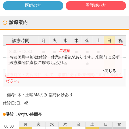
医師の方
看護師の方
診療案内
診療時間
月
火
水
木
金
土
日
祝
●
●
●
●
●
●
8:30
〜
12:30
お盆(8月中旬)は休診・休業の場合があります。来院前に必ず
●
●
●
●
医療機関に直接ご確認ください。
16:30
〜
19:30
×閉じる
診療時間・内容等について、事前に必ず医療機関に直接ご確認く
ださい。
備考:
木・土曜AMのみ 臨時休診あり
休診日:
日、祝
受診しやすい時間帯
月
火
水
木
金
土
日
祝
08:30