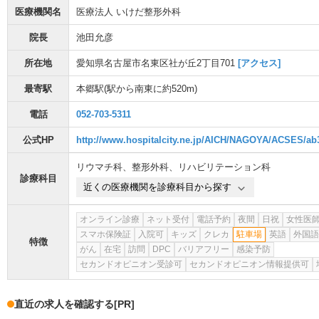
医療機関名
医療法人 いけだ整形外科
院長
池田允彦
所在地
愛知県名古屋市名東区社が丘2丁目701
[アクセス]
最寄駅
本郷駅
(駅から
南東に約520m
)
電話
052-703-5311
公式HP
http://www.hospitalcity.ne.jp/AICH/NAGOYA/ACSES/ab
リウマチ科
、
整形外科
、
リハビリテーション科
診療科目
近くの医療機関を診療科目から探す
オンライン診療
ネット受付
電話予約
夜間
日祝
女性医
スマホ保険証
入院可
キッズ
クレカ
駐車場
英語
外国語
特徴
がん
在宅
訪問
DPC
バリアフリー
感染予防
セカンドオピニオン受診可
セカンドオピニオン情報提供可
直近の求人を確認する
[PR]