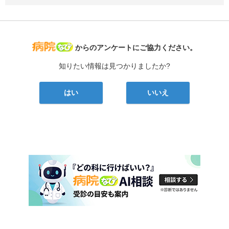
病院なび
からのアンケートにご協力ください。
知りたい情報は見つかりましたか?
はい
いいえ