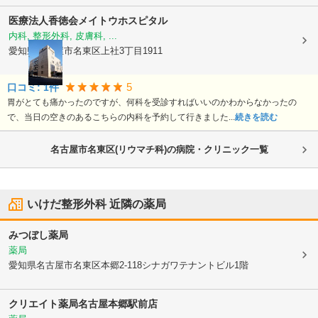
医療法人香徳会
メイトウホスピタル
内科, 整形外科, 皮膚科, ...
愛知県名古屋市名東区
上社3丁目1911
5
口コミ:
1
件
胃がとても痛かったのですが、何科を受診すればいいのかわからなかったの
で、当日の空きのあるこちらの内科を予約して行きました...
続きを読む
名古屋市名東区(リウマチ科)の病院・クリニック一覧
いけだ整形外科
近隣の薬局
みつぼし薬局
薬局
愛知県名古屋市名東区
本郷2-118シナガワテナントビル1階
クリエイト薬局名古屋本郷駅前店