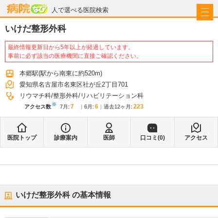
病院なび
人で選べる医院検索
いけだ整形外科
最終情報更新日から5年以上が経過しています。
事前に必ず該当の医療機関に直接ご確認ください。
本郷駅
(駅から
南東に約520m
)
愛知県名古屋市名東区社が丘2丁目701
リウマチ科
整形外科
リハビリテーション科
※
7
6
223
アクセス数
7月
:
6月
:
過去12ヶ月:
医院トップ
診療案内
医師
口コミ(
0
)
アクセス
いけだ整形外科
の基本情報