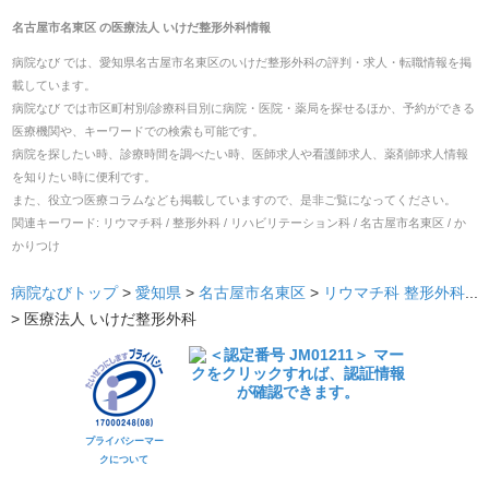
名古屋市名東区
の
医療法人 いけだ整形外科
情報
病院なび では、
愛知県
名古屋市名東区
の
いけだ整形外科
の
評判・求人・転職
情報を掲
載しています。
病院なび では市区町村別/診療科目別に病院・医院・薬局を探せるほか、予約ができる
医療機関や、キーワードでの検索も可能です。
病院を探したい時、診療時間を調べたい時、医師求人や看護師求人、薬剤師求人情報
を知りたい時に便利です。
また、役立つ医療コラムなども掲載していますので、是非ご覧になってください。
関連キーワード:
リウマチ科 / 整形外科 / リハビリテーション科 / 名古屋市名東区 / か
かりつけ
病院なびトップ
>
愛知県
>
名古屋市名東区
>
リウマチ科
整形外科
...
>
医療法人 いけだ整形外科
プライバシーマー
クについて