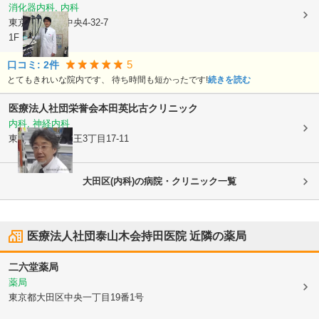
消化器内科, 内科
東京都大田区
中央4-32-7
1F
5
口コミ:
2
件
とてもきれいな院内です、 待ち時間も短かったです!
続きを読む
医療法人社団栄誉会
本田英比古クリニック
内科, 神経内科
東京都大田区
山王3丁目17-11
大田区(内科)の病院・クリニック一覧
医療法人社団泰山木会持田医院
近隣の薬局
二六堂薬局
薬局
東京都大田区
中央一丁目19番1号