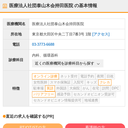
医療法人社団泰山木会持田医院
の基本情報
医療機関名
医療法人社団泰山木会持田医院
所在地
東京都大田区中央二丁目7番3号 1階
[アクセス]
電話
03-3773-6688
内科
、
循環器科
診療科目
近くの医療機関を診療科目から探す
オンライン診療
ネット受付
電話予約
夜間
日祝
女性医師
スマホ保険証
入院可
キッズ
クレカ
特徴
駐車場
英語
外国語
大病院
がん
在宅
訪問
DPC
バリアフリー
感染予防
セカンドオピニオン受診可
セカンドオピニオン情報提供可
地域連携
直近の求人を確認する
[PR]
PT/OT/STの方
看護師の方