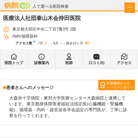
病院なび
人で選べる医院検索
医療法人社団泰山木会持田医院
東京都大田区中央二丁目7番3号 1階
内科
循環器科
※
1
--
48
アクセス数
7月
:
6月
:
過去12ヶ月:
医院トップ
診療案内
医師
口コミ(
0
)
アクセス
医療機関からの
患者さんへのメッセージ
メッセージあり
大森赤十字病院・東邦大学医療センター大森病院と連携して
います。東京都身体障害者福祉法指定医(心臓機能・腎臓機
能)。循環器・内科・超音波各学会認定の専門医が、丁寧に診
察を行ってくれます。