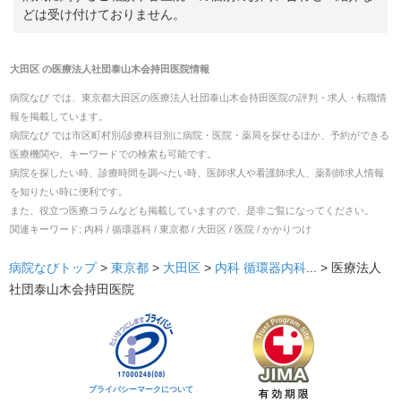
どは受け付けておりません。
大田区
の
医療法人社団泰山木会持田医院
情報
病院なび では、
東京都
大田区
の
医療法人社団泰山木会持田医院
の
評判・求人・転職
情
報を掲載しています。
病院なび では市区町村別/診療科目別に病院・医院・薬局を探せるほか、予約ができる
医療機関や、キーワードでの検索も可能です。
病院を探したい時、診療時間を調べたい時、医師求人や看護師求人、薬剤師求人情報
を知りたい時に便利です。
また、役立つ医療コラムなども掲載していますので、是非ご覧になってください。
関連キーワード:
内科 / 循環器科 / 東京都 / 大田区 / 医院 / かかりつけ
病院なびトップ
>
東京都
>
大田区
>
内科
循環器内科
... >
医療法人
社団泰山木会持田医院
プライバシーマークについて