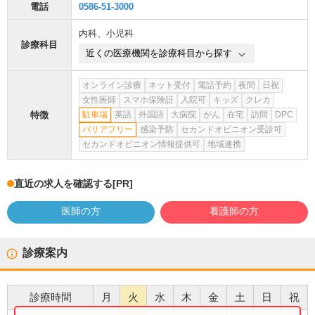
電話
0586-51-3000
内科
、
小児科
診療科目
近くの医療機関を診療科目から探す
オンライン診療
ネット受付
電話予約
夜間
日祝
女性医師
スマホ保険証
入院可
キッズ
クレカ
特徴
駐車場
英語
外国語
大病院
がん
在宅
訪問
DPC
バリアフリー
感染予防
セカンドオピニオン受診可
セカンドオピニオン情報提供可
地域連携
直近の求人を確認する
[PR]
医師の方
看護師の方
診療案内
診療時間
月
火
水
木
金
土
日
祝