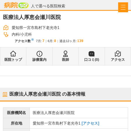
病院なび
人で選べる医院検索
医療法人厚恵会瀬川医院
愛知県一宮市島村下老光寺1
内科
小児科
※
7
8
139
アクセス数
7月
:
6月
:
過去12ヶ月:
医院トップ
診療案内
医師
口コミ(
0
)
アクセス
医療法人厚恵会瀬川医院
の基本情報
医療機関名
医療法人厚恵会瀬川医院
所在地
愛知県一宮市島村下老光寺1
[アクセス]