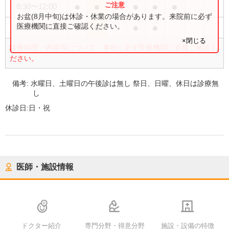
●
●
●
●
●
●
8:30
〜
12:00
お盆(8月中旬)は休診・休業の場合があります。来院前に必ず
●
●
●
●
医療機関に直接ご確認ください。
17:00
〜
19:00
×閉じる
診療時間・内容等について、事前に必ず医療機関に直接ご確認く
ださい。
備考:
水曜日、土曜日の午後診は無し 祭日、日曜、休日は診療無
し
休診日:
日・祝
医師・施設情報
ドクター紹介
専門分野・得意分野
施設・設備の特徴