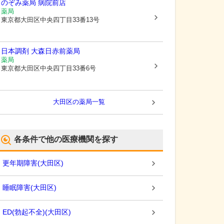
のぞみ薬局 病院前店
薬局
東京都大田区
中央四丁目33番13号
日本調剤 大森日赤前薬局
薬局
東京都大田区
中央四丁目33番6号
大田区
の薬局一覧
各条件で他の医療機関を探す
更年期障害
(
大田区
)
睡眠障害
(
大田区
)
ED(勃起不全)
(
大田区
)