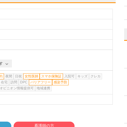
す
約
夜間
日祝
女性医師
スマホ保険証
入院可
キッズ
クレカ
在宅
訪問
DPC
バリアフリー
感染予防
オピニオン情報提供可
地域連携
看護師の方