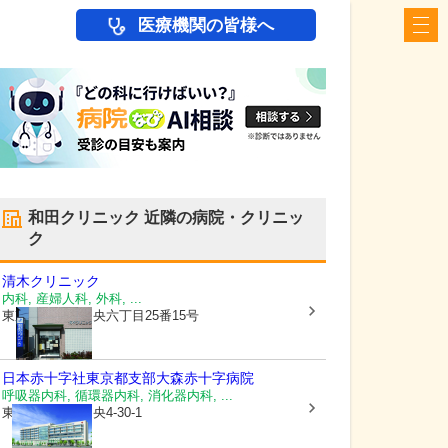
医療機関の皆様へ
和田クリニック
近隣の病院・クリニッ
ク
清木クリニック
内科, 産婦人科, 外科, ...
東京都大田区
中央六丁目25番15号
日本赤十字社東京都支部
大森赤十字病院
呼吸器内科, 循環器内科, 消化器内科, ...
東京都大田区
中央4-30-1