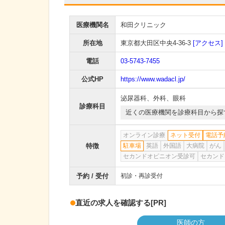
医療機関名
和田クリニック
所在地
東京都大田区中央4-36-3
[アクセス]
電話
03-5743-7455
公式HP
https://www.wadacl.jp/
泌尿器科
、
外科
、
眼科
診療科目
近くの医療機関を診療科目から探
オンライン診療
ネット受付
電話予
特徴
駐車場
英語
外国語
大病院
がん
セカンドオピニオン受診可
セカンド
予約 / 受付
初診・再診受付
直近の求人を確認する
[PR]
医師の方