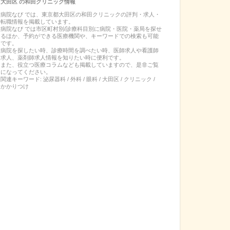
大田区
の
和田クリニック
情報
病院なび では、
東京都
大田区
の
和田クリニック
の
評判・求人・
転職
情報を掲載しています。
病院なび では市区町村別/診療科目別に病院・医院・薬局を探せ
るほか、予約ができる医療機関や、キーワードでの検索も可能
です。
病院を探したい時、診療時間を調べたい時、医師求人や看護師
求人、薬剤師求人情報を知りたい時に便利です。
また、役立つ医療コラムなども掲載していますので、是非ご覧
になってください。
関連キーワード:
泌尿器科 / 外科 / 眼科 / 大田区 / クリニック /
かかりつけ