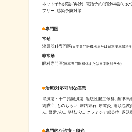
ネット予約(初診/再診)
電話予約(初診/再診)
女
フリー
感染予防対策
専門医
常勤
泌尿器科専門医
(日本専門医機構または日本泌尿器科学
非常勤
眼科専門医
(日本専門医機構または日本眼科学会)
治療/対応可能な疾患
胃潰瘍・十二指腸潰瘍
過敏性腸症候群
自律神
網膜症
ものもらい
尿路結石
尿道炎
亀頭包皮
ん
腎盂がん
膀胱がん
クラミジア感染症
過活動
専門的な治療・特色