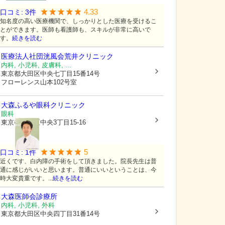
4.33
口コミ:
3
件
知名度の高い医療機関で、しっかりとした医療を受けるこ
とができます。医師も看護師も、スキルが非常に高いで
す。
続きを読む
医療法人社団洸風会荒井クリニック
内科, 小児科, 皮膚科, ...
東京都大田区
中央七丁目15番14号
フローレンス山本102号室
大森ふるや眼科クリニック
眼科
東京都大田区
中央3丁目15-16
5
口コミ:
1
件
近くです、白内障の手術をして頂きました。院長先生は普
通に感じがいいと思います。普通にいいということは、今
時大変貴重です。...
続きを読む
大森医師会診療所
内科, 小児科, 外科
東京都大田区
中央四丁目31番14号