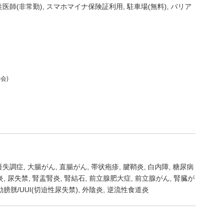
性医師(非常勤)
スマホマイナ保険証利用
駐車場(無料)
バリア
会)
経失調症
大腸がん
直腸がん
帯状疱疹
腱鞘炎
白内障
糖尿病
炎
尿失禁
腎盂腎炎
腎結石
前立腺肥大症
前立腺がん
腎臓が
膀胱/UUI(切迫性尿失禁)
外陰炎
逆流性食道炎