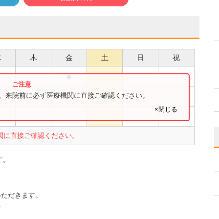
水
木
金
土
日
祝
●
●
●
す。来院前に必ず医療機関に直接ご確認ください。
×閉じる
●
関に直接ご確認ください。
す。
いただきます。
。