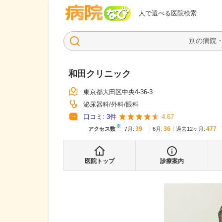
病院なび
人で選べる医院検索
和田クリニック
東京都大田区中央4-36-3
泌尿器科
外科
眼科
口コミ:
3
件
4.67
※
39
36
477
アクセス数
7月
:
6月
:
過去12ヶ月:
医院トップ
診療案内