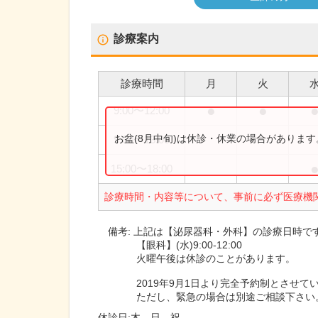
診療案内
診療時間
月
火
●
●
9:00
〜
12:00
お盆(8月中旬)は休診・休業の場合がありま
9:00
〜
13:00
15:00
〜
18:00
診療時間・内容等について、事前に必ず医療機
備考:
上記は【泌尿器科・外科】の診療日時で
【眼科】(水)9:00-12:00
火曜午後は休診のことがあります。
2019年9月1日より完全予約制とさせて
ただし、緊急の場合は別途ご相談下さい
休診日:
木、日、祝