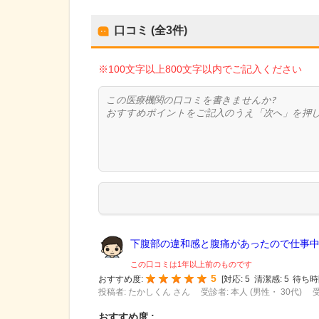
口コミ (全
3
件)
※100文字以上800文字以内でご記入ください
下腹部の違和感と腹痛があったので仕事中で
この口コミは1年以上前のものです
5
おすすめ度:
[
対応:
5
清潔感:
5
待ち時
投稿者: たかしくん さん
受診者: 本人 (男性・ 30代)
受
おすすめ度 :