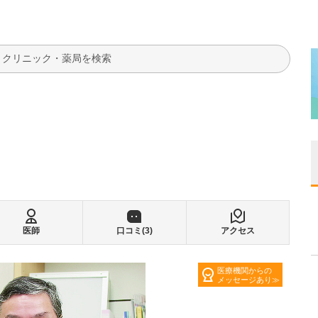
検索
医師
口コミ(
3
)
アクセス
医療機関からの
メッセージあり