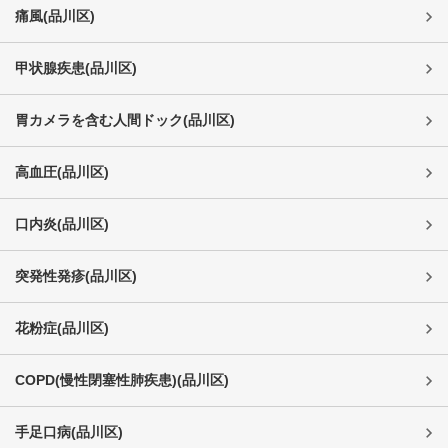
痛風
(
品川区
)
甲状腺疾患
(
品川区
)
胃カメラを含む人間ドック
(
品川区
)
高血圧
(
品川区
)
口内炎
(
品川区
)
突発性発疹
(
品川区
)
花粉症
(
品川区
)
COPD(慢性閉塞性肺疾患)
(
品川区
)
手足口病
(
品川区
)