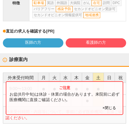
特徴
駐車場
英語
外国語
大病院
がん
在宅
訪問
DPC
バリアフリー
感染予防
セカンドオピニオン受診可
セカンドオピニオン情報提供可
地域連携
直近の求人を確認する
[PR]
医師の方
看護師の方
診療案内
外来受付時間
月
火
水
木
金
土
日
祝
●
●
●
●
●
●
9:00
〜
13:00
お盆(8月中旬)は休診・休業の場合があります。来院前に必ず
●
●
●
●
医療機関に直接ご確認ください。
16:00
〜
19:00
×閉じる
外来受付時間・内容等について、事前に必ず医療機関に直接ご確
認ください。