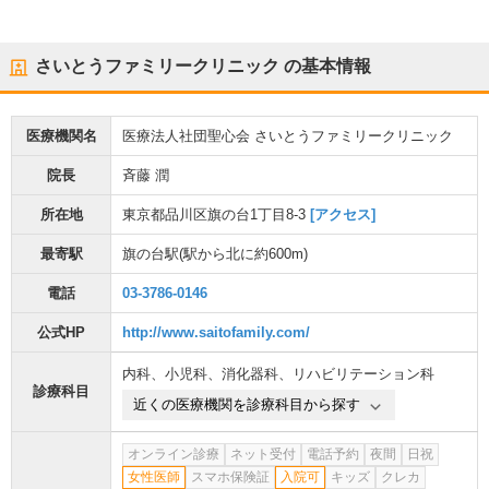
さいとうファミリークリニック
の基本情報
医療機関名
医療法人社団聖心会 さいとうファミリークリニック
院長
斉藤 潤
所在地
東京都品川区旗の台1丁目8-3
[アクセス]
最寄駅
旗の台駅
(駅から
北に約600m
)
電話
03-3786-0146
公式HP
http://www.saitofamily.com/
内科
、
小児科
、
消化器科
、
リハビリテーション科
診療科目
近くの医療機関を診療科目から探す
オンライン診療
ネット受付
電話予約
夜間
日祝
女性医師
スマホ保険証
入院可
キッズ
クレカ