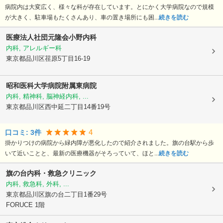
病院内は大変広く、様々な科が存在しています。とにかく大学病院なので規模
が大きく、駐車場もたくさんあり、車の置き場所にも困...
続きを読む
医療法人社団元隆会
小野内科
内科, アレルギー科
東京都品川区
荏原5丁目16-19
昭和医科大学病院附属東病院
内科, 精神科, 脳神経内科, ...
東京都品川区
西中延二丁目14番19号
4
口コミ:
3
件
掛かりつけの病院から緑内障が悪化したので紹介されました。旗の台駅から歩
いて近いことと、最新の医療機器がそろっていて、ほと...
続きを読む
旗の台内科・救急クリニック
内科, 救急科, 外科, ...
東京都品川区
旗の台二丁目1番29号
FORUCE 1階