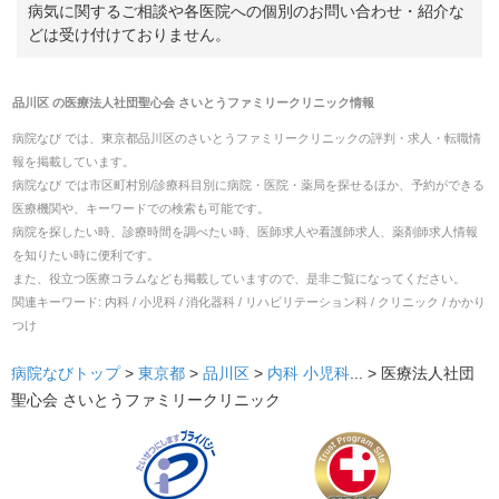
病気に関するご相談や各医院への個別のお問い合わせ・紹介な
どは受け付けておりません。
品川区
の
医療法人社団聖心会 さいとうファミリークリニック
情報
病院なび では、
東京都
品川区
の
さいとうファミリークリニック
の
評判・求人・転職
情
報を掲載しています。
病院なび では市区町村別/診療科目別に病院・医院・薬局を探せるほか、予約ができる
医療機関や、キーワードでの検索も可能です。
病院を探したい時、診療時間を調べたい時、医師求人や看護師求人、薬剤師求人情報
を知りたい時に便利です。
また、役立つ医療コラムなども掲載していますので、是非ご覧になってください。
関連キーワード:
内科 / 小児科 / 消化器科 / リハビリテーション科 / クリニック / かかり
つけ
病院なびトップ
>
東京都
>
品川区
>
内科
小児科
... >
医療法人社団
聖心会 さいとうファミリークリニック