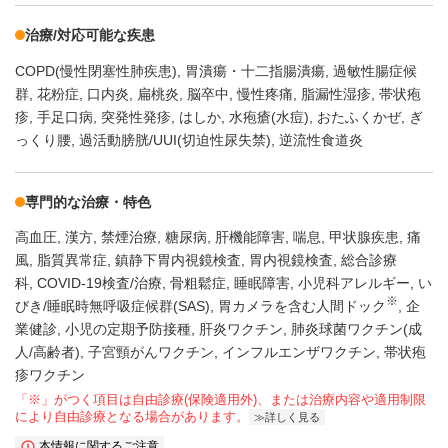
治療/対応可能な疾患
COPD(慢性閉塞性肺疾患)
胃潰瘍・十二指腸潰瘍
過敏性腸症候
群
花粉症
口内炎
扁桃炎
脳卒中
慢性疼痛
脂漏性湿疹
帯状疱
疹
手足口病
突発性発疹
はしか
水疱瘡(水痘)
おたふくかぜ
ぎ
っくり腰
過活動膀胱/UUI(切迫性尿失禁)
逆流性食道炎
専門的な治療・特色
高血圧
漢方
禁煙治療
糖尿病
肝機能障害
喘息
甲状腺疾患
痛
風
脂質異常症
鎮静下胃内視鏡検査
胃内視鏡検査
総合診療
科
COVID-19検査/治療
骨粗鬆症
睡眠障害
小児科アレルギー
い
※
びき/睡眠時無呼吸症候群(SAS)
胃カメラを含む人間ドック
企
業健診
小児の定期予防接種
肝炎ワクチン
肺炎球菌ワクチン(成
人/高齢者)
子宮頸がんワクチン
インフルエンザワクチン
帯状疱
疹ワクチン
「※」がつく項目は自由診療(保険適用外)、または治療内容や適用制限
により自由診療となる場合があります。
詳しく見る
本情報に関するご注意