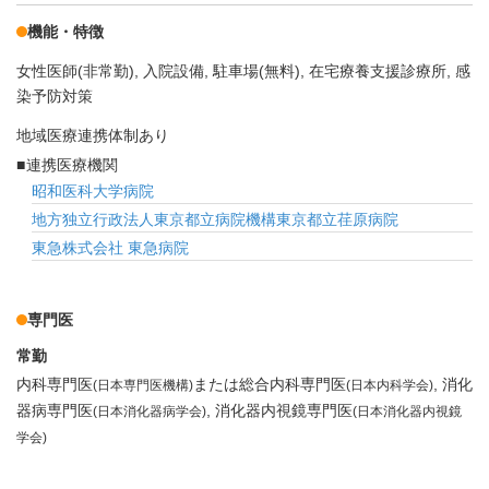
機能・特徴
女性医師(非常勤)
入院設備
駐車場(無料)
在宅療養支援診療所
感
染予防対策
地域医療連携体制あり
連携医療機関
昭和医科大学病院
地方独立行政法人東京都立病院機構東京都立荏原病院
東急株式会社 東急病院
専門医
常勤
内科専門医
または総合内科専門医
消化
(日本専門医機構)
(日本内科学会)
器病専門医
消化器内視鏡専門医
(日本消化器病学会)
(日本消化器内視鏡
学会)