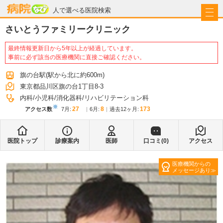
病院なび
人で選べる医院検索
さいとうファミリークリニック
最終情報更新日から5年以上が経過しています。
事前に必ず該当の医療機関に直接ご確認ください。
旗の台駅
(駅から
北に約600m
)
東京都品川区旗の台1丁目8-3
内科
小児科
消化器科
リハビリテーション科
※
27
8
173
アクセス数
7月
:
6月
:
過去12ヶ月:
医院トップ
診療案内
医師
口コミ(
0
)
アクセス
医療機関からの
メッセージあり