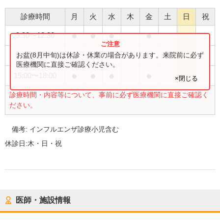
診療時間
月
火
水
木
金
土
日
祝
●
●
●
●
9:30
〜
12:30
●
お盆(8月中旬)は休診・休業の場合があります。来院前に必ず
9:30
〜
13:00
医療機関に直接ご確認ください。
●
●
●
●
15:00
〜
18:00
×閉じる
診療時間・内容等について、事前に必ず医療機関に直接ご確認く
ださい。
備考:
インフルエンザ診療小児含む
休診日:
木・日・祝
医師・施設情報