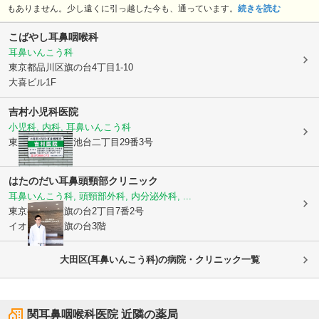
もありません。少し遠くに引っ越した今も、通っています。
続きを読む
こばやし耳鼻咽喉科
耳鼻いんこう科
東京都品川区
旗の台4丁目1-10
大喜ビル1F
吉村小児科医院
小児科, 内科, 耳鼻いんこう科
東京都大田区
上池台二丁目29番3号
はたのだい耳鼻頭頸部クリニック
耳鼻いんこう科, 頭頸部外科, 内分泌外科, ...
東京都品川区
旗の台2丁目7番2号
イオンタウン旗の台3階
大田区(耳鼻いんこう科)の病院・クリニック一覧
関耳鼻咽喉科医院
近隣の薬局