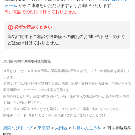
ォーム
からご連絡をいただけますようお願いいたします。
※お電話での対応は行っておりません
必ずお読みください
病気に関するご相談や各医院への個別のお問い合わせ・紹介な
どは受け付けておりません。
大田区
の
関耳鼻咽喉科医院
情報
病院なび では、
東京都
大田区
の
関耳鼻咽喉科医院
の
評判・求人・転職
情報を掲載して
います。
病院なび では市区町村別/診療科目別に病院・医院・薬局を探せるほか、予約ができる
医療機関や、キーワードでの検索も可能です。
病院を探したい時、診療時間を調べたい時、医師求人や看護師求人、薬剤師求人情報
を知りたい時に便利です。
また、役立つ医療コラムなども掲載していますので、是非ご覧になってください。
関連キーワード:
耳鼻いんこう科 / 東京都 / 大田区 / 医院 / かかりつけ
病院なびトップ
>
東京都
>
大田区
>
耳鼻いんこう科
>
関耳鼻咽喉科