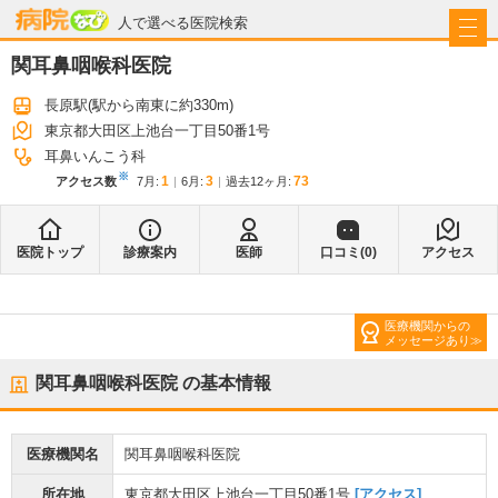
病院なび
人で選べる医院検索
関耳鼻咽喉科医院
長原駅
(駅から
南東に約330m
)
東京都大田区上池台一丁目50番1号
耳鼻いんこう科
※
1
3
73
アクセス数
7月
:
6月
:
過去12ヶ月:
医院トップ
診療案内
医師
口コミ(
0
)
アクセス
医療機関からの
メッセージあり
関耳鼻咽喉科医院
の基本情報
医療機関名
関耳鼻咽喉科医院
所在地
東京都大田区上池台一丁目50番1号
[アクセス]