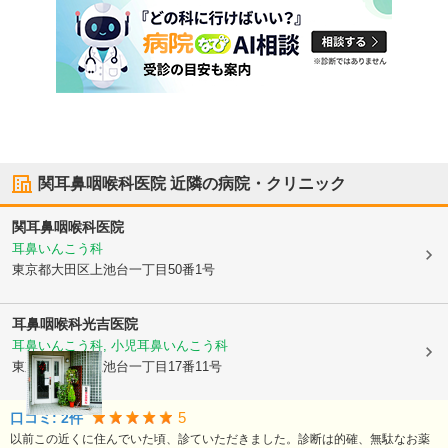
関耳鼻咽喉科医院
近隣の病院・クリニック
関耳鼻咽喉科医院
耳鼻いんこう科
東京都大田区
上池台一丁目50番1号
耳鼻咽喉科光吉医院
耳鼻いんこう科, 小児耳鼻いんこう科
東京都大田区
上池台一丁目17番11号
5
口コミ:
2
件
以前この近くに住んでいた頃、診ていただきました。診断は的確、無駄なお薬