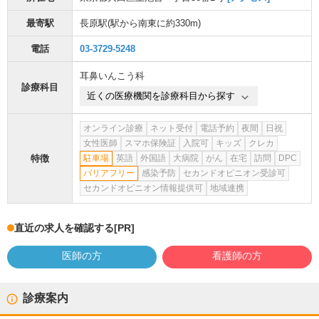
最寄駅
長原駅
(駅から
南東に約330m
)
電話
03-3729-5248
耳鼻いんこう科
診療科目
近くの医療機関を診療科目から探す
オンライン診療
ネット受付
電話予約
夜間
日祝
女性医師
スマホ保険証
入院可
キッズ
クレカ
特徴
駐車場
英語
外国語
大病院
がん
在宅
訪問
DPC
バリアフリー
感染予防
セカンドオピニオン受診可
セカンドオピニオン情報提供可
地域連携
直近の求人を確認する
[PR]
医師の方
看護師の方
診療案内