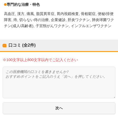
専門的な治療・特色
高血圧
漢方
痛風
脂質異常症
胃内視鏡検査
骨粗鬆症
便秘/排便
障害
痔
切らない痔の治療
企業健診
肝炎ワクチン
肺炎球菌ワク
チン(成人/高齢者)
子宮頸がんワクチン
インフルエンザワクチン
口コミ (全
2
件)
※100文字以上800文字以内でご記入ください