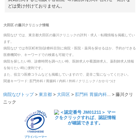
どは受け付けておりません。
大田区
の
藤川クリニック
情報
病院なび では、
東京都
大田区
の
藤川クリニック
の
評判・求人・転職
情報を掲載してい
ます。
病院なび では市区町村別/診療科目別に病院・医院・薬局を探せるほか、予約ができる
医療機関や、キーワードでの検索も可能です。
病院を探したい時、診療時間を調べたい時、医師求人や看護師求人、薬剤師求人情報
を知りたい時に便利です。
また、役立つ医療コラムなども掲載していますので、是非ご覧になってください。
関連キーワード:
肛門外科 / 胃腸科 / 内科 / 外科 / クリニック / かかりつけ
病院なびトップ
>
東京都
>
大田区
>
肛門科
胃腸内科
... >
藤川クリ
ニック
プライバシーマー