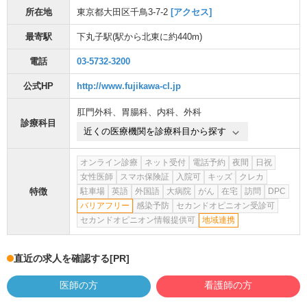
所在地
東京都大田区千鳥3-7-2
[アクセス]
最寄駅
下丸子駅
(駅から
北東に約440m
)
電話
03-5732-3200
公式HP
http://www.fujikawa-cl.jp
肛門外科
、
胃腸科
、
内科
、
外科
診療科目
近くの医療機関を診療科目から探す
オンライン診療
ネット受付
電話予約
夜間
日祝
女性医師
スマホ保険証
入院可
キッズ
クレカ
特徴
駐車場
英語
外国語
大病院
がん
在宅
訪問
DPC
バリアフリー
感染予防
セカンドオピニオン受診可
セカンドオピニオン情報提供可
地域連携
直近の求人を確認する
[PR]
医師の方
看護師の方