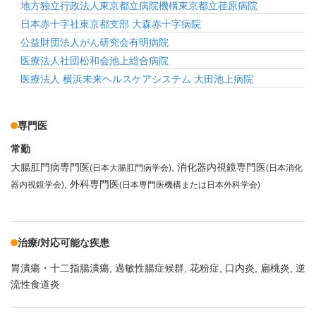
地方独立行政法人東京都立病院機構東京都立荏原病院
日本赤十字社東京都支部 大森赤十字病院
公益財団法人がん研究会有明病院
医療法人社団松和会池上総合病院
医療法人 横浜未来ヘルスケアシステム 大田池上病院
専門医
常勤
大腸肛門病専門医
消化器内視鏡専門医
(日本大腸肛門病学会)
(日本消化
外科専門医
器内視鏡学会)
(日本専門医機構または日本外科学会)
治療/対応可能な疾患
胃潰瘍・十二指腸潰瘍
過敏性腸症候群
花粉症
口内炎
扁桃炎
逆
流性食道炎