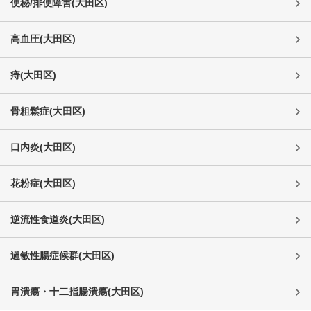
便秘/排便障害
(
大田区
)
高血圧
(
大田区
)
痔
(
大田区
)
骨粗鬆症
(
大田区
)
口内炎
(
大田区
)
花粉症
(
大田区
)
逆流性食道炎
(
大田区
)
過敏性腸症候群
(
大田区
)
胃潰瘍・十二指腸潰瘍
(
大田区
)