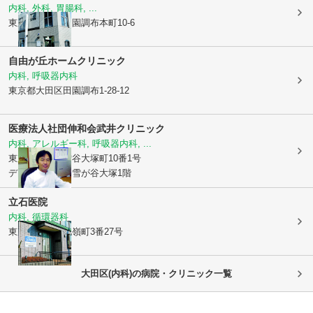
内科, 外科, 胃腸科, ...
東京都大田区
田園調布本町10-6
自由が丘ホームクリニック
内科, 呼吸器内科
東京都大田区
田園調布1-28-12
医療法人社団伸和会武井クリニック
内科, アレルギー科, 呼吸器内科, ...
東京都大田区
雪谷大塚町10番1号
デュオステージ雪が谷大塚1階
立石医院
内科, 循環器科
東京都大田区
北嶺町3番27号
大田区(内科)の病院・クリニック一覧