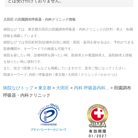
どは受け付けておりません。
大田区
の
田園調布呼吸器・内科クリニック
情報
病院なび では、
東京都
大田区
の
田園調布呼吸器・内科クリニック
の
評判・求人・転職
情報を掲載しています。
病院なび では市区町村別/診療科目別に病院・医院・薬局を探せるほか、予約ができる
医療機関や、キーワードでの検索も可能です。
病院を探したい時、診療時間を調べたい時、医師求人や看護師求人、薬剤師求人情報
を知りたい時に便利です。
また、役立つ医療コラムなども掲載していますので、是非ご覧になってください。
関連キーワード:
内科 / 呼吸器科 / 東京都 / 大田区 / クリニック / かかりつけ
病院なびトップ
>
東京都
>
大田区
>
内科
呼吸器内科
... >
田園調布
呼吸器・内科クリニック
プライバシーマークについて