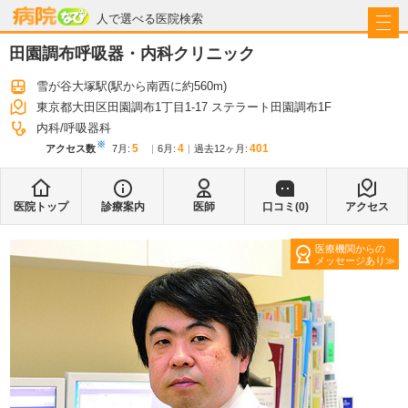
病院なび
人で選べる医院検索
田園調布呼吸器・内科クリニック
雪が谷大塚駅
(駅から
南西に約560m
)
東京都大田区田園調布1丁目1-17 ステラート田園調布1F
内科
呼吸器科
※
5
4
401
アクセス数
7月
:
6月
:
過去12ヶ月:
医院トップ
診療案内
医師
口コミ(
0
)
アクセス
医療機関からの
メッセージあり