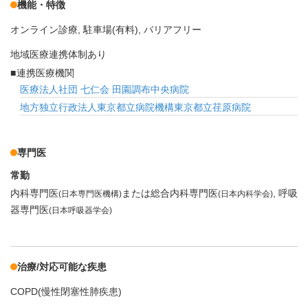
機能・特徴
オンライン診療
駐車場(有料)
バリアフリー
地域医療連携体制あり
連携医療機関
医療法人社団 七仁会 田園調布中央病院
地方独立行政法人東京都立病院機構東京都立荏原病院
専門医
常勤
内科専門医
または総合内科専門医
呼吸
(日本専門医機構)
(日本内科学会)
器専門医
(日本呼吸器学会)
治療/対応可能な疾患
COPD(慢性閉塞性肺疾患)