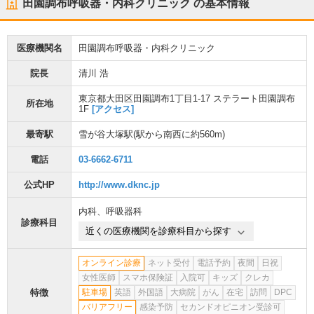
田園調布呼吸器・内科クリニック
の基本情報
医療機関名
田園調布呼吸器・内科クリニック
院長
清川 浩
東京都大田区田園調布1丁目1-17 ステラート田園調布
所在地
1F
[アクセス]
最寄駅
雪が谷大塚駅
(駅から
南西に約560m
)
電話
03-6662-6711
公式HP
http://www.dknc.jp
内科
、
呼吸器科
診療科目
近くの医療機関を診療科目から探す
オンライン診療
ネット受付
電話予約
夜間
日祝
女性医師
スマホ保険証
入院可
キッズ
クレカ
特徴
駐車場
英語
外国語
大病院
がん
在宅
訪問
DPC
バリアフリー
感染予防
セカンドオピニオン受診可