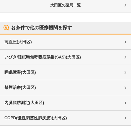
大田区
の薬局一覧
各条件で他の医療機関を探す
高血圧
(
大田区
)
いびき/睡眠時無呼吸症候群(SAS)
(
大田区
)
睡眠障害
(
大田区
)
禁煙治療
(
大田区
)
内臓脂肪測定
(
大田区
)
COPD(慢性閉塞性肺疾患)
(
大田区
)