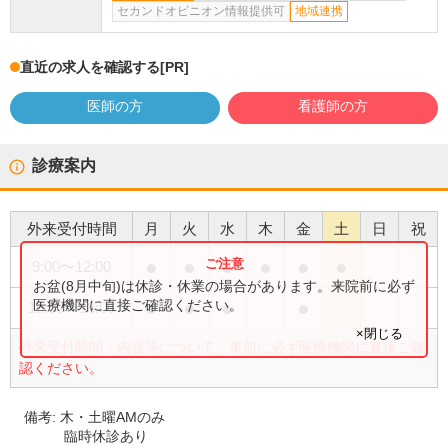
セカンドオピニオン情報提供可
地域連携
直近の求人を確認する
[PR]
医師の方
看護師の方
診療案内
外来受付時間
月
火
水
木
金
土
日
祝
●
●
●
●
●
●
9:00
〜
12:00
お盆(8月中旬)は休診・休業の場合があります。来院前に必ず
●
●
●
●
医療機関に直接ご確認ください。
15:00
〜
18:00
×閉じる
外来受付時間・内容等について、事前に必ず医療機関に直接ご確
認ください。
備考:
木・土曜AMのみ
臨時休診あり