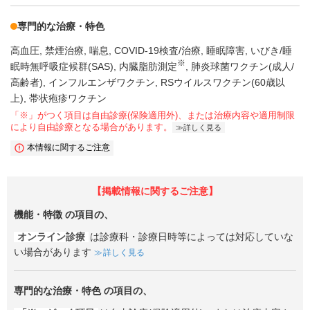
専門的な治療・特色
高血圧
禁煙治療
喘息
COVID-19検査/治療
睡眠障害
いびき/睡
※
眠時無呼吸症候群(SAS)
内臓脂肪測定
肺炎球菌ワクチン(成人/
高齢者)
インフルエンザワクチン
RSウイルスワクチン(60歳以
上)
帯状疱疹ワクチン
「※」がつく項目は自由診療(保険適用外)、または治療内容や適用制限
により自由診療となる場合があります。
詳しく見る
本情報に関するご注意
【掲載情報に関するご注意】
機能・特徴
の項目の、
オンライン診療
は診療科・診療日時等によっては対応していな
い場合があります
詳しく見る
専門的な治療・特色
の項目の、