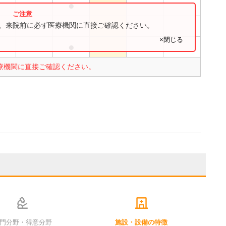
●
●
●
す。来院前に必ず医療機関に直接ご確認ください。
×閉じる
●
●
療機関に直接ご確認ください。
門分野・得意分野
施設・設備の特徴