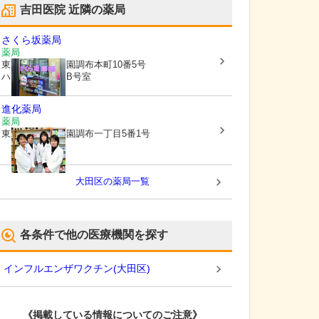
吉田医院
近隣の薬局
さくら坂薬局
薬局
東京都大田区
田園調布本町10番5号
ハウスアゼリアB号室
進化薬局
薬局
東京都大田区
田園調布一丁目5番1号
大田区
の薬局一覧
各条件で他の医療機関を探す
インフルエンザワクチン
(
大田区
)
《掲載している情報についてのご注意》