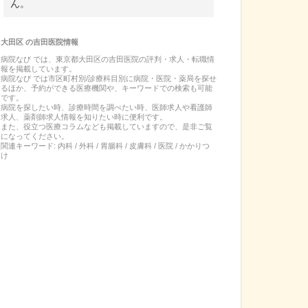
ん。
大田区
の
吉田医院
情報
病院なび では、
東京都
大田区
の
吉田医院
の
評判・求人・転職
情
報を掲載しています。
病院なび では市区町村別/診療科目別に病院・医院・薬局を探せ
るほか、予約ができる医療機関や、キーワードでの検索も可能
です。
病院を探したい時、診療時間を調べたい時、医師求人や看護師
求人、薬剤師求人情報を知りたい時に便利です。
また、役立つ医療コラムなども掲載していますので、是非ご覧
になってください。
関連キーワード:
内科 / 外科 / 胃腸科 / 皮膚科 / 医院 / かかりつ
け