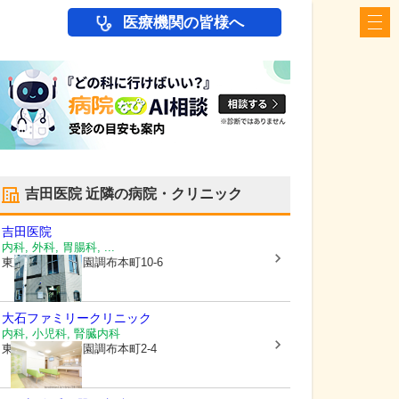
医療機関の皆様へ
吉田医院
近隣の病院・クリニック
吉田医院
内科, 外科, 胃腸科, ...
東京都大田区
田園調布本町10-6
大石ファミリークリニック
内科, 小児科, 腎臓内科
東京都大田区
田園調布本町2-4