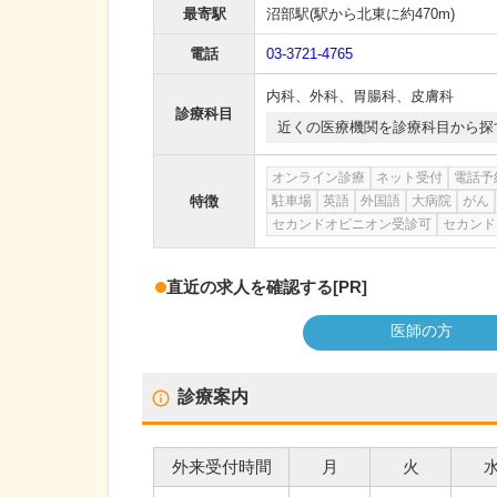
最寄駅
沼部駅
(駅から
北東に約470m
)
電話
03-3721-4765
内科
、
外科
、
胃腸科
、
皮膚科
診療科目
近くの医療機関を診療科目から探
オンライン診療
ネット受付
電話予
特徴
駐車場
英語
外国語
大病院
がん
セカンドオピニオン受診可
セカンド
直近の求人を確認する
[PR]
医師の方
診療案内
外来受付時間
月
火