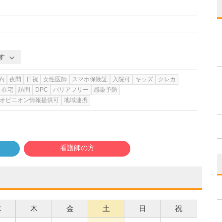
す
約
夜間
日祝
女性医師
スマホ保険証
入院可
キッズ
クレカ
在宅
訪問
DPC
バリアフリー
感染予防
オピニオン情報提供可
地域連携
看護師の方
水
木
金
土
日
祝