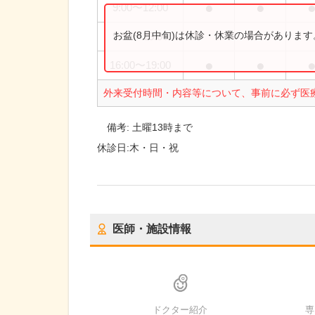
●
●
9:00
〜
12:00
お盆(8月中旬)は休診・休業の場合がありま
9:00
〜
13:00
●
●
16:00
〜
19:00
外来受付時間・内容等について、事前に必ず医
備考:
土曜13時まで
休診日:
木・日・祝
医師・施設情報
ドクター紹介
専