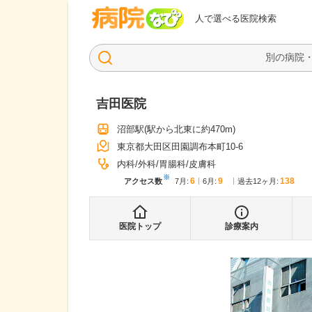
病院なび
人で選べる医院検索
吉田医院
沼部駅
(駅から
北東に約470m
)
東京都大田区田園調布本町10-6
内科
外科
胃腸科
皮膚科
※
6
9
138
アクセス数
7月
:
6月
:
過去12ヶ月:
医院トップ
診療案内