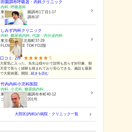
田園調布呼吸器・内科クリニック
内科, 呼吸器科
東京都大田区
田園調布1丁目1-17
ステラート田園調布1F
しみず内科クリニック
内科, 糖尿病内科, 代謝・内分泌内科
東京都大田区
北嶺町37-29
FLOW PLACE TOKYO2階
5
口コミ:
2
件
大変気に入った。先生は穏やかで説明も怠らず好印象。順
天堂で長らく経験も積まれており安心できる。施設も最新
で大変綺麗。開院...
続きを読む
竹内内科小児科医院
内科, 小児科, 糖尿病内科, ...
東京都大田区
田園調布本町40-12
コンド田園調布201号
大田区(内科)の病院・クリニック一覧