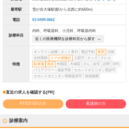
最寄駅
雪が谷大塚駅
(駅から
北西に約660m
)
電話
03-5499-0662
内科
、
呼吸器科
、
小児科
、
呼吸器内科
診療科目
近くの医療機関を診療科目から探す
オンライン診療
ネット受付
電話予約
夜間
日祝
女性医師
スマホ保険証
入院可
キッズ
クレカ
特徴
駐車場
英語
外国語
大病院
がん
在宅
訪問
DPC
バリアフリー
感染予防
セカンドオピニオン受診可
セカンドオピニオン情報提供可
地域連携
直近の求人を確認する
[PR]
PT/OT/STの方
看護師の方
診療案内