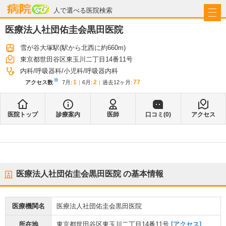
病院なび
人で選べる医院検索
医療法人社団佑圭会黒田医院
雪が谷大塚駅
(駅から
北西に約660m
)
東京都世田谷区東玉川二丁目14番11号
内科
呼吸器科
小児科
呼吸器内科
※
1
2
77
アクセス数
7月
:
6月
:
過去12ヶ月:
医院トップ
診療案内
医師
口コミ(
0
)
アクセス
医療法人社団佑圭会黒田医院
の基本情報
医療機関名
医療法人社団佑圭会黒田医院
所在地
東京都世田谷区東玉川二丁目14番11号
[アクセス]