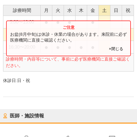
診療時間
月
火
水
木
金
土
日
祝
●
●
●
●
9:00
〜
13:00
●
お盆(8月中旬)は休診・休業の場合があります。来院前に必ず
9:00
〜
13:30
医療機関に直接ご確認ください。
●
●
●
●
●
16:30
〜
20:00
×閉じる
診療時間・内容等について、事前に必ず医療機関に直接ご確認く
ださい。
休診日:
日・祝
医師・施設情報