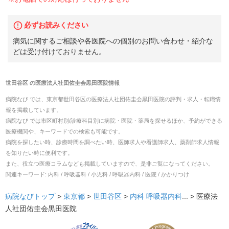
必ずお読みください
病気に関するご相談や各医院への個別のお問い合わせ・紹介な
どは受け付けておりません。
世田谷区
の
医療法人社団佑圭会黒田医院
情報
病院なび では、
東京都
世田谷区
の
医療法人社団佑圭会黒田医院
の
評判・求人・転職
情
報を掲載しています。
病院なび では市区町村別/診療科目別に病院・医院・薬局を探せるほか、予約ができる
医療機関や、キーワードでの検索も可能です。
病院を探したい時、診療時間を調べたい時、医師求人や看護師求人、薬剤師求人情報
を知りたい時に便利です。
また、役立つ医療コラムなども掲載していますので、是非ご覧になってください。
関連キーワード:
内科 / 呼吸器科 / 小児科 / 呼吸器内科 / 医院 / かかりつけ
病院なびトップ
>
東京都
>
世田谷区
>
内科
呼吸器内科
... >
医療法
人社団佑圭会黒田医院