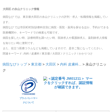
大田区
の
永山クリニック
情報
病院なび では、
東京都
大田区
の
永山クリニック
の
評判・求人・転職
情報を掲載してい
ます。
病院なび では市区町村別/診療科目別に病院・医院・薬局を探せるほか、予約ができる
医療機関や、キーワードでの検索も可能です。
病院を探したい時、診療時間を調べたい時、医師求人や看護師求人、薬剤師求人情報
を知りたい時に便利です。
また、役立つ医療コラムなども掲載していますので、是非ご覧になってください。
関連キーワード:
内科 / 皮膚科 / 東京都 / 大田区 / クリニック / かかりつけ
病院なびトップ
>
東京都
>
大田区
>
内科
皮膚科
... >
永山クリニッ
ク
プライバシーマー
クについて