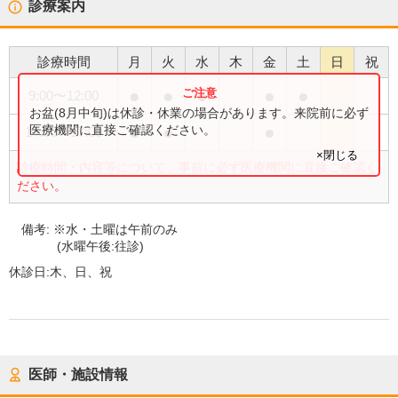
診療案内
診療時間
月
火
水
木
金
土
日
祝
●
●
●
●
●
9:00
〜
12:00
お盆(8月中旬)は休診・休業の場合があります。来院前に必ず
●
●
●
医療機関に直接ご確認ください。
14:00
〜
17:00
×閉じる
診療時間・内容等について、事前に必ず医療機関に直接ご確認く
ださい。
備考:
※水・土曜は午前のみ
(水曜午後:往診)
休診日:
木、日、祝
医師・施設情報