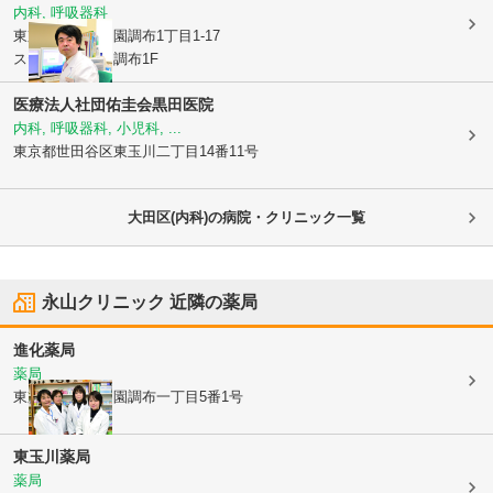
内科, 呼吸器科
東京都大田区
田園調布1丁目1-17
ステラート田園調布1F
医療法人社団佑圭会黒田医院
内科, 呼吸器科, 小児科, ...
東京都世田谷区
東玉川二丁目14番11号
大田区(内科)の病院・クリニック一覧
永山クリニック
近隣の薬局
進化薬局
薬局
東京都大田区
田園調布一丁目5番1号
東玉川薬局
薬局