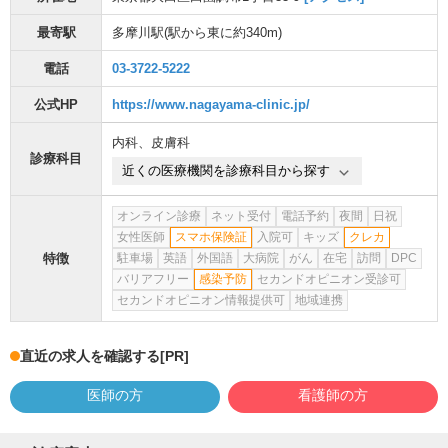
最寄駅
多摩川駅
(駅から
東に約340m
)
電話
03-3722-5222
公式HP
https://www.nagayama-clinic.jp/
内科
、
皮膚科
診療科目
近くの医療機関を診療科目から探す
オンライン診療
ネット受付
電話予約
夜間
日祝
女性医師
スマホ保険証
入院可
キッズ
クレカ
特徴
駐車場
英語
外国語
大病院
がん
在宅
訪問
DPC
バリアフリー
感染予防
セカンドオピニオン受診可
セカンドオピニオン情報提供可
地域連携
直近の求人を確認する
[PR]
医師の方
看護師の方