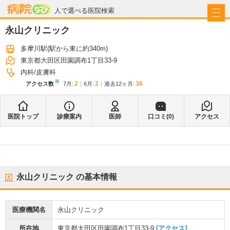
病院なび
人で選べる医院検索
永山クリニック
多摩川駅
(駅から
東に約340m
)
東京都大田区田園調布1丁目33-9
内科
皮膚科
※
2
2
36
アクセス数
7月
:
6月
:
過去12ヶ月:
医院トップ
診療案内
医師
口コミ(
0
)
アクセス
永山クリニック
の基本情報
医療機関名
永山クリニック
所在地
東京都大田区田園調布1丁目33-9
[アクセス]