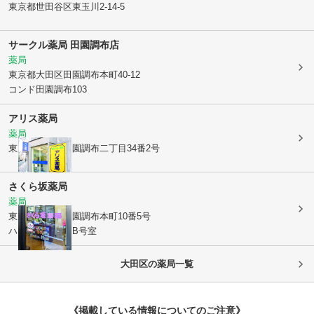
東京都世田谷区
東玉川2-14-5
サークル薬局 田園調布店
薬局
東京都大田区
田園調布本町40-12
コンド田園調布103
アリス薬局
薬局
東京都大田区
田園調布二丁目34番2号
さくら坂薬局
薬局
東京都大田区
田園調布本町10番5号
ハウスアゼリアB号室
大田区
の薬局一覧
《掲載している情報についてのご注意》