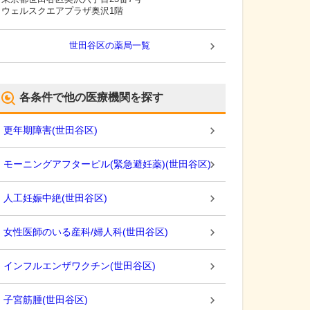
ウェルスクエアプラザ奥沢1階
世田谷区
の薬局一覧
各条件で他の医療機関を探す
更年期障害
(
世田谷区
)
モーニングアフターピル(緊急避妊薬)
(
世田谷区
)
人工妊娠中絶
(
世田谷区
)
女性医師のいる産科/婦人科
(
世田谷区
)
インフルエンザワクチン
(
世田谷区
)
子宮筋腫
(
世田谷区
)