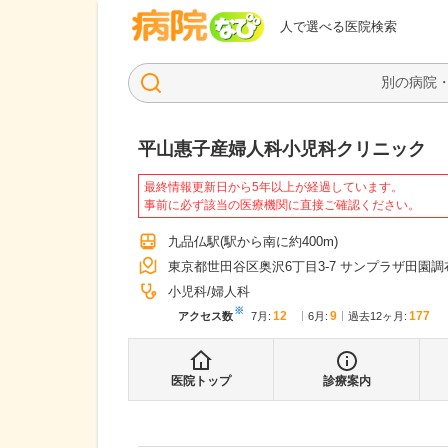
病院なび
人で選べる医院検索
平山惠子産婦人科小児科クリニック
最終情報更新日から5年以上が経過しています。
事前に必ず該当の医療機関に直接ご確認ください。
九品仏駅
(駅から
南に約400m
)
東京都世田谷区奥沢6丁目3-7 サンプラザ田園調
小児科
婦人科
※
12
9
177
アクセス数
7月
:
6月
:
過去12ヶ月:
医院トップ
診療案内