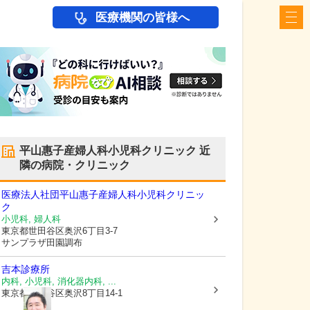
医療機関の皆様へ
平山惠子産婦人科小児科クリニック
近
隣の病院・クリニック
医療法人社団
平山惠子産婦人科小児科クリニッ
ク
小児科, 婦人科
東京都世田谷区
奥沢6丁目3-7
サンプラザ田園調布
吉本診療所
内科, 小児科, 消化器内科, ...
東京都世田谷区
奥沢8丁目14-1