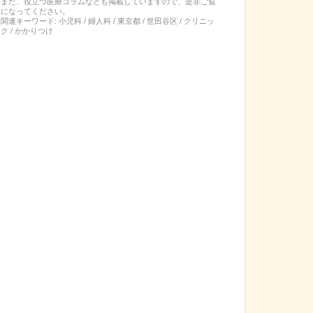
また、役立つ医療コラムなども掲載していますので、是非ご覧
になってください。
関連キーワード:
小児科 / 婦人科 / 東京都 / 世田谷区 / クリニッ
ク / かかりつけ