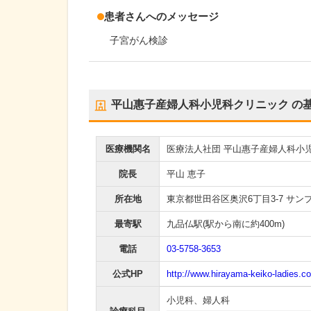
患者さんへのメッセージ
子宮がん検診
平山惠子産婦人科小児科クリニック
の
医療機関名
医療法人社団 平山惠子産婦人科小
院長
平山 恵子
所在地
東京都世田谷区奥沢6丁目3-7 サ
最寄駅
九品仏駅
(駅から
南に約400m
)
電話
03-5758-3653
公式HP
http://www.hirayama-keiko-ladies.c
小児科
、
婦人科