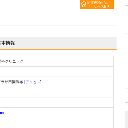
医療機関からの
メッセージあり
基本情報
児科クリニック
ンプラザ田園調布
[アクセス]
om/