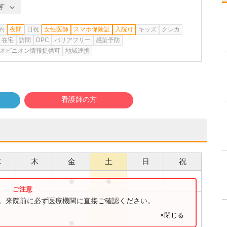
す
約
夜間
日祝
女性医師
スマホ保険証
入院可
キッズ
クレカ
在宅
訪問
DPC
バリアフリー
感染予防
オピニオン情報提供可
地域連携
看護師の方
水
木
金
土
日
祝
●
●
●
す。来院前に必ず医療機関に直接ご確認ください。
×閉じる
●
●