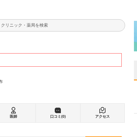
検索
布
医師
口コミ(
0
)
アクセス