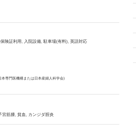
ナ保険証利用
入院設備
駐車場(有料)
英語対応
(日本専門医機構または日本産婦人科学会)
子宮筋腫
貧血
カンジダ腟炎