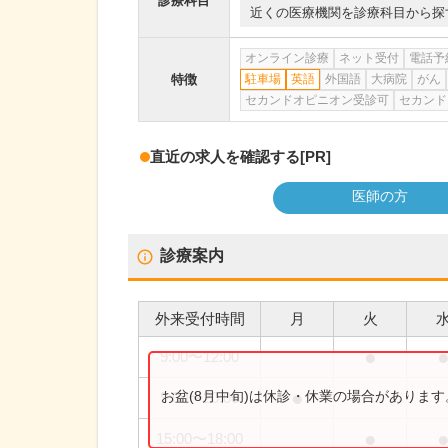
診療科目
近くの医療機関を診療科目から探
オンライン診療
ネット受付
電話予
特徴
駐車場
英語
外国語
大病院
がん
セカンドオピニオン受診可
セカンド
直近の求人を確認する
[PR]
医師の方
診療案内
外来受付時間
月
火
●
9:00
〜
12:00
●
お盆(8月中旬)は休診・休業の場合がありま
9:00
〜
20:00
●
15:00
〜
18:00