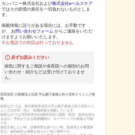
カンパニー株式会社および
株式会社eヘルスケア
ではその賠償の責任を一切負わないものとしま
す。
掲載情報に誤りがある場合には、お手数です
が、
お問い合わせフォーム
からご連絡をいただ
けますようお願いいたします。
※お電話での対応は行っておりません
必ずお読みください
病気に関するご相談や各医院への個別のお問
い合わせ・紹介などは受け付けておりませ
ん。
世田谷区
の
医療法人社団 平山惠子産婦人科小児科クリニック
情
報
病院なび では、
東京都
世田谷区
の
平山惠子産婦人科小児科クリ
ニック
の
評判・求人・転職
情報を掲載しています。
病院なび では市区町村別/診療科目別に病院・医院・薬局を探せ
るほか、予約ができる医療機関や、キーワードでの検索も可能
です。
病院を探したい時、診療時間を調べたい時、医師求人や看護師
求人、薬剤師求人情報を知りたい時に便利です。