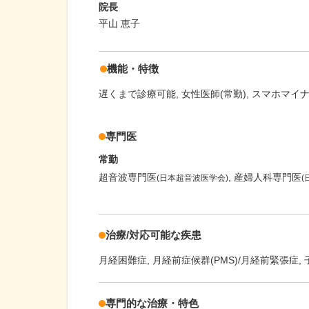
院長
平山 恵子
機能・特徴
遅くまで診療可能
女性医師(常勤)
スマホマイ
専門医
常勤
超音波専門医
産婦人科専門医
(日本超音波医学会)
治療/対応可能な疾患
月経困難症
月経前症候群(PMS)/月経前緊張症
専門的な治療・特色