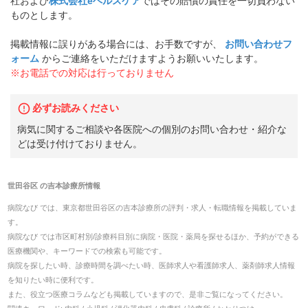
社および
株式会社eヘルスケア
ではその賠償の責任を一切負わない
ものとします。
掲載情報に誤りがある場合には、お手数ですが、
お問い合わせフ
ォーム
からご連絡をいただけますようお願いいたします。
※お電話での対応は行っておりません
必ずお読みください
病気に関するご相談や各医院への個別のお問い合わせ・紹介な
どは受け付けておりません。
世田谷区
の
吉本診療所
情報
病院なび では、
東京都
世田谷区
の
吉本診療所
の
評判・求人・転職
情報を掲載していま
す。
病院なび では市区町村別/診療科目別に病院・医院・薬局を探せるほか、予約ができる
医療機関や、キーワードでの検索も可能です。
病院を探したい時、診療時間を調べたい時、医師求人や看護師求人、薬剤師求人情報
を知りたい時に便利です。
また、役立つ医療コラムなども掲載していますので、是非ご覧になってください。