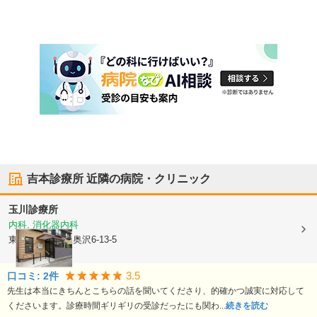
吉本診療所
近隣の病院・クリニック
玉川診療所
内科, 消化器内科
東京都世田谷区
奥沢6-13-5
3.5
口コミ:
2
件
先生は本当にきちんとこちらの話を聞いてくださり、的確かつ誠実に対応して
くださいます。診療時間ギリギリの受診だったにも関わ...
続きを読む