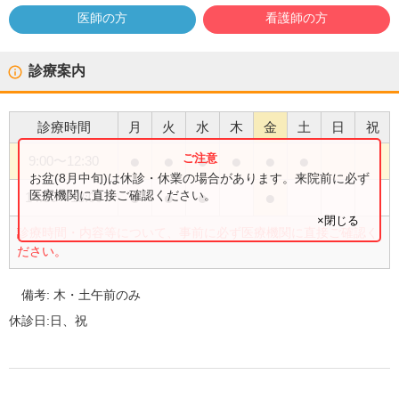
医師の方
看護師の方
診療案内
診療時間
月
火
水
木
金
土
日
祝
●
●
●
●
●
●
9:00
〜
12:30
お盆(8月中旬)は休診・休業の場合があります。来院前に必ず
●
●
●
●
医療機関に直接ご確認ください。
14:30
〜
18:00
×閉じる
診療時間・内容等について、事前に必ず医療機関に直接ご確認く
ださい。
備考:
木・土午前のみ
休診日:
日、祝