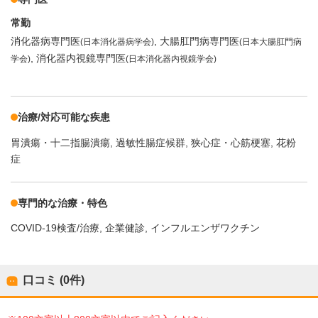
常勤
消化器病専門医
大腸肛門病専門医
(日本消化器病学会)
(日本大腸肛門病
消化器内視鏡専門医
学会)
(日本消化器内視鏡学会)
治療/対応可能な疾患
胃潰瘍・十二指腸潰瘍
過敏性腸症候群
狭心症・心筋梗塞
花粉
症
専門的な治療・特色
COVID-19検査/治療
企業健診
インフルエンザワクチン
口コミ (0件)