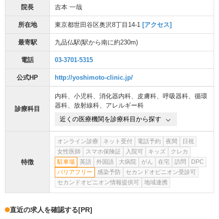
院長
吉本 一哉
所在地
東京都世田谷区奥沢8丁目14-1
[アクセス]
最寄駅
九品仏駅
(駅から
南に約230m
)
電話
03-3701-5315
公式HP
http://yoshimoto-clinic.jp/
内科
、
小児科
、
消化器内科
、
皮膚科
、
呼吸器科
、
循環
器科
、
放射線科
、
アレルギー科
診療科目
近くの医療機関を診療科目から探す
オンライン診療
ネット受付
電話予約
夜間
日祝
女性医師
スマホ保険証
入院可
キッズ
クレカ
特徴
駐車場
英語
外国語
大病院
がん
在宅
訪問
DPC
バリアフリー
感染予防
セカンドオピニオン受診可
セカンドオピニオン情報提供可
地域連携
直近の求人を確認する
[PR]