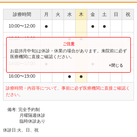
診療時間
月
火
水
木
金
土
日
祝
●
●
●
10:00
〜
12:00
●
●
10:00
〜
13:00
●
お盆(8月中旬)は休診・休業の場合があります。来院前に必ず
13:00
〜
15:00
医療機関に直接ご確認ください。
●
●
14:00
〜
17:00
×閉じる
●
●
16:00
〜
19:00
診療時間・内容等について、事前に必ず医療機関に直接ご確認く
ださい。
備考:
完全予約制
月曜隔週休診
臨時休診あり
休診日:
火、日、祝