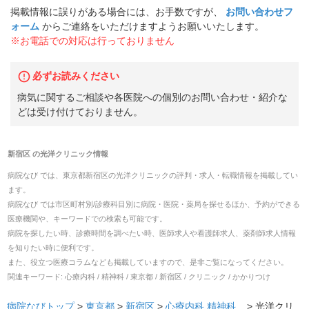
掲載情報に誤りがある場合には、お手数ですが、
お問い合わせフ
ォーム
からご連絡をいただけますようお願いいたします。
※お電話での対応は行っておりません
必ずお読みください
病気に関するご相談や各医院への個別のお問い合わせ・紹介な
どは受け付けておりません。
新宿区
の
光洋クリニック
情報
病院なび では、
東京都
新宿区
の
光洋クリニック
の
評判・求人・転職
情報を掲載してい
ます。
病院なび では市区町村別/診療科目別に病院・医院・薬局を探せるほか、予約ができる
医療機関や、キーワードでの検索も可能です。
病院を探したい時、診療時間を調べたい時、医師求人や看護師求人、薬剤師求人情報
を知りたい時に便利です。
また、役立つ医療コラムなども掲載していますので、是非ご覧になってください。
関連キーワード:
心療内科 / 精神科 / 東京都 / 新宿区 / クリニック / かかりつけ
病院なびトップ
>
東京都
>
新宿区
>
心療内科
精神科
... >
光洋クリ