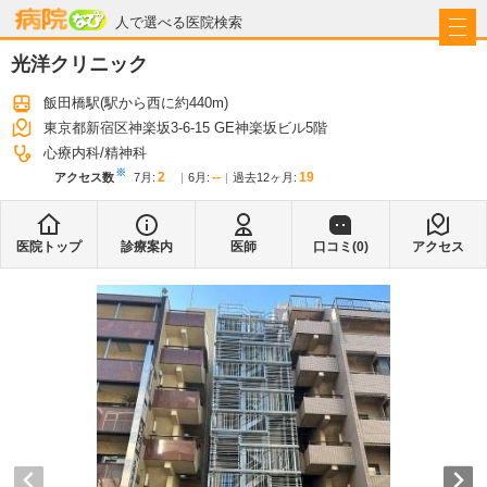
病院なび
人で選べる医院検索
光洋クリニック
飯田橋駅
(駅から
西に約440m
)
東京都新宿区神楽坂3-6-15 GE神楽坂ビル5階
心療内科
精神科
※
2
--
19
アクセス数
7月
:
6月
:
過去12ヶ月:
医院トップ
診療案内
医師
口コミ(
0
)
アクセス