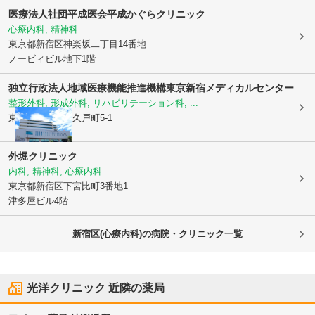
医療法人社団平成医会平成かぐらクリニック
心療内科, 精神科
東京都新宿区
神楽坂二丁目14番地
ノービィビル地下1階
独立行政法人地域医療機能推進機構
東京新宿メディカルセンター
整形外科, 形成外科, リハビリテーション科, ...
東京都新宿区
津久戸町5-1
外堀クリニック
内科, 精神科, 心療内科
東京都新宿区
下宮比町3番地1
津多屋ビル4階
新宿区(心療内科)の病院・クリニック一覧
光洋クリニック
近隣の薬局