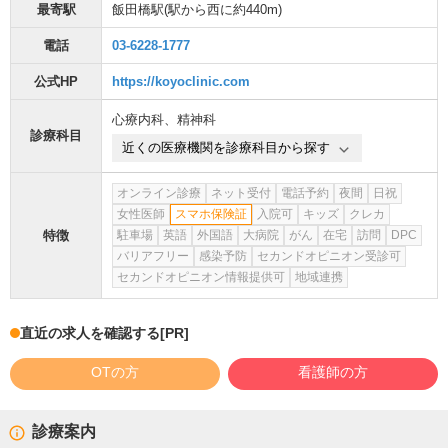
最寄駅
飯田橋駅
(駅から
西に約440m
)
電話
03-6228-1777
公式HP
https://koyoclinic.com
心療内科
、
精神科
診療科目
近くの医療機関を診療科目から探す
オンライン診療
ネット受付
電話予約
夜間
日祝
女性医師
スマホ保険証
入院可
キッズ
クレカ
特徴
駐車場
英語
外国語
大病院
がん
在宅
訪問
DPC
バリアフリー
感染予防
セカンドオピニオン受診可
セカンドオピニオン情報提供可
地域連携
直近の求人を確認する
[PR]
OTの方
看護師の方
診療案内