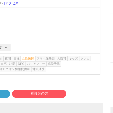
12
[アクセス]
す
約
夜間
日祝
女性医師
スマホ保険証
入院可
キッズ
クレカ
在宅
訪問
DPC
バリアフリー
感染予防
オピニオン情報提供可
地域連携
看護師の方