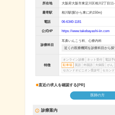
所在地
大阪府大阪市東淀川区相川2丁目11-
最寄駅
相川駅
(駅から
東に約150m
)
電話
06-6340-1181
公式HP
https://www.takebayashi-iin.com
耳鼻いんこう科
、
心療内科
診療科目
近くの医療機関を診療科目から探
オンライン診療
ネット受付
電話予
特徴
駐車場
英語
外国語
大病院
がん
セカンドオピニオン受診可
セカンド
直近の求人を確認する
[PR]
医師の方
診療案内