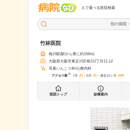
病院なび
人で選べる医院検索
竹林医院
相川駅
(駅から
東に約150m
)
大阪府大阪市東淀川区相川2丁目11-12
耳鼻いんこう科
心療内科
※
21
31
346
アクセス数
7月
:
6月
:
過去12ヶ月:
医院トップ
診療案内