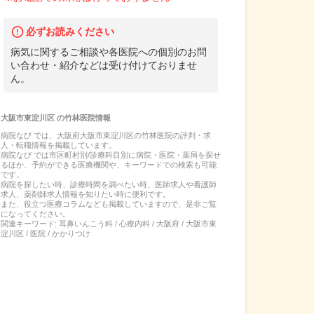
必ずお読みください
病気に関するご相談や各医院への個別のお問
い合わせ・紹介などは受け付けておりませ
ん。
大阪市東淀川区
の
竹林医院
情報
病院なび では、
大阪府
大阪市東淀川区
の
竹林医院
の
評判・求
人・転職
情報を掲載しています。
病院なび では市区町村別/診療科目別に病院・医院・薬局を探せ
るほか、予約ができる医療機関や、キーワードでの検索も可能
です。
病院を探したい時、診療時間を調べたい時、医師求人や看護師
求人、薬剤師求人情報を知りたい時に便利です。
また、役立つ医療コラムなども掲載していますので、是非ご覧
になってください。
関連キーワード:
耳鼻いんこう科 / 心療内科 / 大阪府 / 大阪市東
淀川区 / 医院 / かかりつけ