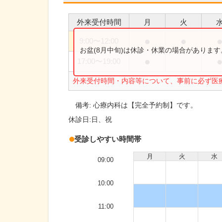
外来受付時間
月
火
●
●
9:00
〜
12:00
お盆(8月中旬)は休診・休業の場合がありま
●
17:00
〜
19:00
外来受付時間・内容等について、事前に必ず医
備考:
心療内科は【完全予約制】です。
休診日:
日、祝
受診しやすい時間帯
月
火
水
09:00
10:00
11:00