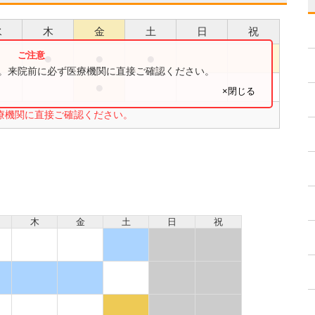
水
木
金
土
日
祝
●
●
●
●
す。来院前に必ず医療機関に直接ご確認ください。
●
●
×閉じる
療機関に直接ご確認ください。
木
金
土
日
祝