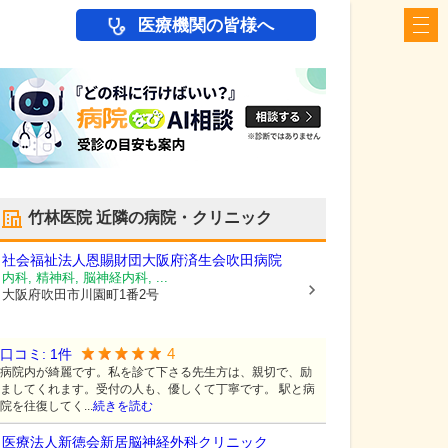
医療機関の皆様へ
竹林医院
近隣の病院・クリニック
社会福祉法人恩賜財団大阪府済生会吹田病院
内科, 精神科, 脳神経内科, ...
大阪府吹田市
川園町1番2号
4
口コミ:
1
件
病院内が綺麗です。私を診て下さる先生方は、親切で、励
ましてくれます。受付の人も、優しくて丁寧です。 駅と病
院を往復してく...
続きを読む
医療法人新徳会新居脳神経外科クリニック