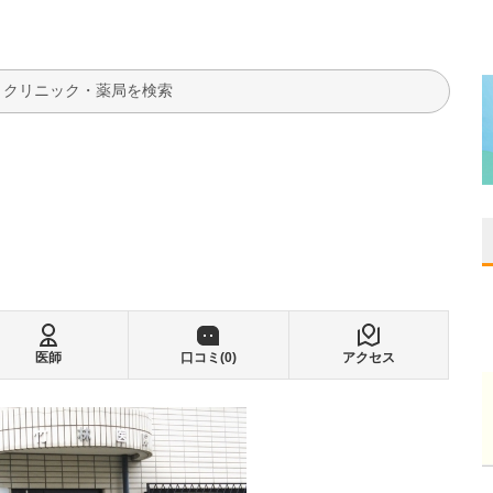
検索
医師
口コミ(
0
)
アクセス