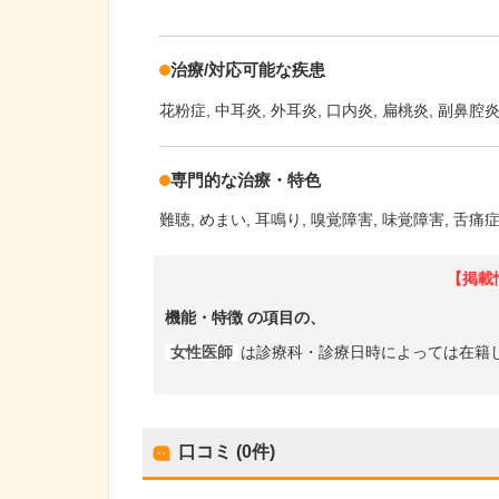
治療/対応可能な疾患
花粉症
中耳炎
外耳炎
口内炎
扁桃炎
副鼻腔
専門的な治療・特色
難聴
めまい
耳鳴り
嗅覚障害
味覚障害
舌痛
【掲載
機能・特徴
の項目の、
女性医師
は診療科・診療日時によっては在籍
口コミ (0件)