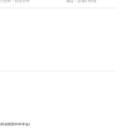
門分野・得意分野
施設・設備の特徴
喉科頭頸部外科学会)