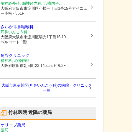
脳神経外科, 脳神経内科, 心療内科, ...
大阪府大阪市東淀川区
小松一丁目3番15号アベニュ
ー小松ビル1F
さいか耳鼻咽喉科
耳鼻いんこう科
大阪府大阪市東淀川区
瑞光1丁目16-10
ベルコート 1階
角谷クリニック
精神科, 心療内科
大阪府吹田市
朝日町23-14blancビル3F
大阪市東淀川区(耳鼻いんこう科)の病院・クリニック
一覧
竹林医院
近隣の薬局
オリーブ薬局
薬局